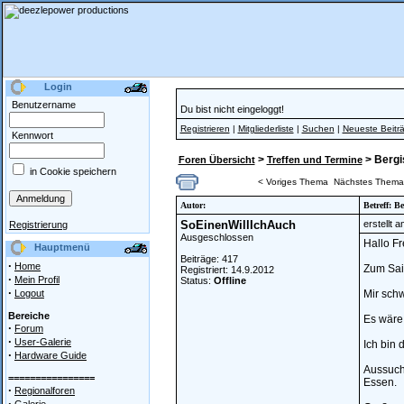
Login
Benutzername
Du bist nicht eingeloggt!
Registrieren
|
Mitgliederliste
|
Suchen
|
Neueste Beitr
Kennwort
>
> Bergi
Foren Übersicht
Treffen und Termine
in Cookie speichern
< Voriges Thema
Nächstes Thema
Autor:
Betreff: B
SoEinenWillIchAuch
erstellt 
Registrierung
Ausgeschlossen
Hallo F
Hauptmenü
Beiträge: 417
·
Home
Zum Sai
Registriert: 14.9.2012
·
Mein Profil
Status:
Offline
·
Logout
Mir schw
Bereiche
Es wäre 
·
Forum
·
User-Galerie
Ich bin d
·
Hardware Guide
Aussuche
================
Essen.
·
Regionalforen
·