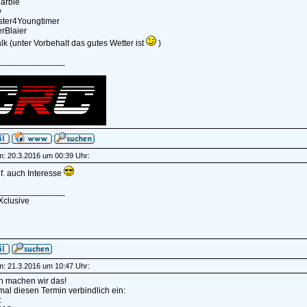
barbie
y
ster4Youngtimer
erBlaier
lk (unter Vorbehalt das gutes Wetter ist
)
______________
am: 20.3.2016 um 00:39 Uhr:
f. auch Interesse
______________
Xclusive
am: 21.3.2016 um 10:47 Uhr:
n machen wir das!
 mal diesen Termin verbindlich ein:
: