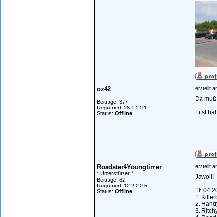
oz42
erstellt 
Da muß i
Beiträge: 377
Registriert: 28.1.2011
Lust hab
Status:
Offline
Roadster4Youngtimer
erstellt 
* Unterstützer *
Jawoll!
Beiträge: 62
Registriert: 12.2.2015
16.04.2
Status:
Offline
1. Kille
2. Hand
3. Ritch