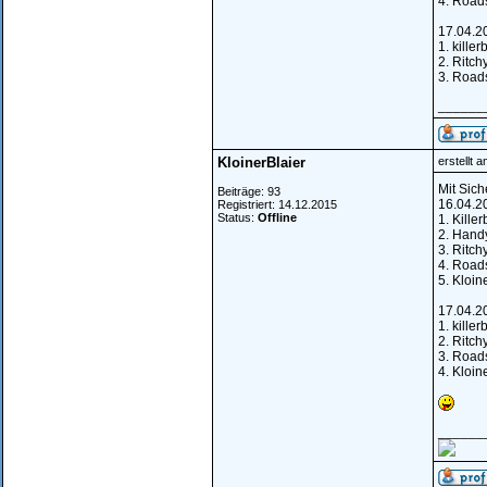
4. Road
17.04.2
1. killer
2. Ritch
3. Road
______
KloinerBlaier
erstellt 
Mit Sich
Beiträge: 93
16.04.2
Registriert: 14.12.2015
Status:
Offline
1. Kille
2. Hand
3. Ritch
4. Road
5. Kloin
17.04.2
1. killer
2. Ritch
3. Road
4. Kloin
______