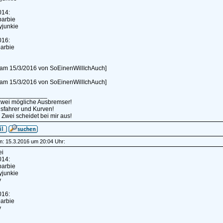
014:
rbarbie
yjunkie
016:
barbie
t am 15/3/2016 von SoEinenWillIchAuch]
t am 15/3/2016 von SoEinenWillIchAuch]
______________
 zwei mögliche Ausbremser!
sfahrer und Kurven!
 Zwei scheidet bei mir aus!
am: 15.3.2016 um 20:04 Uhr:
ei
014:
rbarbie
yjunkie
y
016:
barbie
y
______________