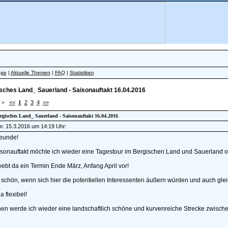
äge
|
Aktuelle Themen
|
FAQ
|
Statistiken
sches Land_ Sauerland - Saisonauftakt 16.04.2016
<<
1
2
3
4
>>
 >
ergisches Land_ Sauerland - Saisonauftakt 16.04.2016
am: 15.3.2016 um 14:19 Uhr:
reunde!
sonauftakt möchte ich wieder eine Tagestour im Bergischen Land und Sauerland o
ebt da ein Termin Ende März, Anfang April vor!
schön, wenn sich hier die potentiellen Interessenten äußern würden und auch glei
a flexibel!
n werde ich wieder eine landschaftlich schöne und kurvenreiche Strecke zwischen