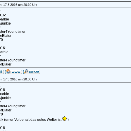
am: 17.3.2016 um 20:10 Uhr:
:
016:
rbarbie
yjunkie
y
ster4Youngtimer
erBlaier
Y0
016:
barbie
y
ster4Youngtimer
erBlaier
am: 17.3.2016 um 20:36 Uhr:
:
016:
rbarbie
yjunkie
y
ster4Youngtimer
erBlaier
Y0
lk (unter Vorbehalt das gutes Wetter ist
)
016: