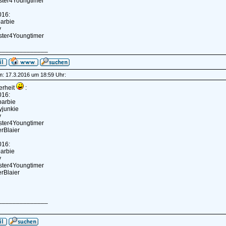
ster4Youngtimer
016:
barbie
y
ster4Youngtimer
______________
am: 17.3.2016 um 18:59 Uhr:
erheit
:
016:
rbarbie
yjunkie
y
ster4Youngtimer
erBlaier
016:
barbie
y
ster4Youngtimer
erBlaier
______________