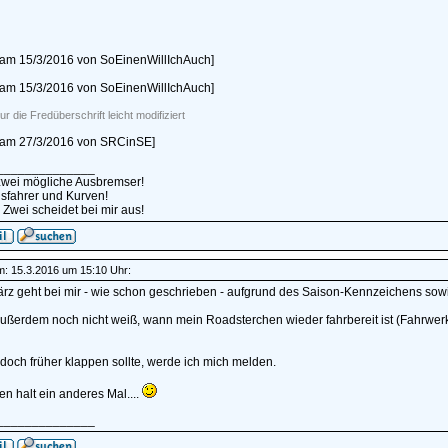
t am 15/3/2016 von SoEinenWillIchAuch]
t am 15/3/2016 von SoEinenWillIchAuch]
ur die Fredüberschrift leicht modifiziert
rt am 27/3/2016 von SRCinSE]
______________
 zwei mögliche Ausbremser!
sfahrer und Kurven!
 Zwei scheidet bei mir aus!
am: 15.3.2016 um 15:10 Uhr:
rz geht bei mir - wie schon geschrieben - aufgrund des Saison-Kennzeichens sowi
ußerdem noch nicht weiß, wann mein Roadsterchen wieder fahrbereit ist (Fahrwerk, 
 doch früher klappen sollte, werde ich mich melden.
n halt ein anderes Mal....
______________