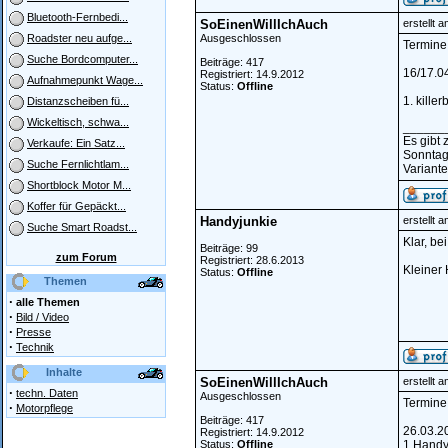
Bluetooth-Fernbedi...
SoEinenWillIchAuch
erstellt 
Ausgeschlossen
Roadster neu aufge...
Termine
Suche Bordcomputer...
Beiträge: 417
16/17.0
Registriert: 14.9.2012
Aufnahmepunkt Wage...
Status:
Offline
1. killer
Distanzscheiben fü...
Wickeltisch, schwa...
______
Es gibt
Verkaufe: Ein Satz...
Sonntag
Suche Fernlichtlam...
Variante
Shortblock Motor M...
Koffer für Gepäckt...
Handyjunkie
erstellt 
Suche Smart Roadst...
Klar, be
Beiträge: 99
zum Forum
Registriert: 28.6.2013
Kleiner 
Status:
Offline
Themen
·
alle Themen
·
Bild / Video
·
Presse
·
Technik
Inhalte
SoEinenWillIchAuch
erstellt 
·
techn. Daten
Ausgeschlossen
Termine
·
Motorpflege
Beiträge: 417
26.03.2
Registriert: 14.9.2012
Status:
Offline
1.Handy