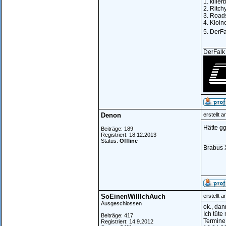
1. killer
2. Ritch
3. Road
4. Kloin
5. DerFa
______
DerFalk
Denon
erstellt 
Hätte gg
Beiträge: 189
Registriert: 18.12.2013
______
Status:
Offline
Brabus 
SoEinenWillIchAuch
erstellt 
Ausgeschlossen
ok., dan
Ich tüte
Beiträge: 417
Termine
Registriert: 14.9.2012