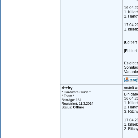
16.04.2
1. Kille
2. Hand
17.04.2
1. killer
[Editier
[Editier
______
Es gibt
Sonntag
Variante
ritchy
erstellt 
* Hardware Guide *
Bin dab
* Team *
16.04.2
Beiträge: 164
1. Kille
Registriert: 11.3.2014
2. Hand
Status:
Offline
3. Ritch
17.04.2
1. killer
2. Ritch
______