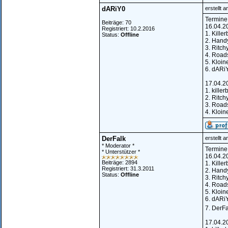
dARiY0
erstellt 
Termine
Beiträge: 70
16.04.2
Registriert: 10.2.2016
1. Kille
Status:
Offline
2. Hand
3. Ritch
4. Road
5. Kloin
6. dARi
17.04.2
1. killer
2. Ritch
3. Road
4. Kloin
DerFalk
erstellt 
* Moderator *
Termine
* Unterstützer *
16.04.2
Beiträge: 2894
1. Kille
Registriert: 31.3.2011
2. Hand
Status:
Offline
3. Ritch
4. Road
5. Kloin
6. dARi
7. DerFa
17.04.2