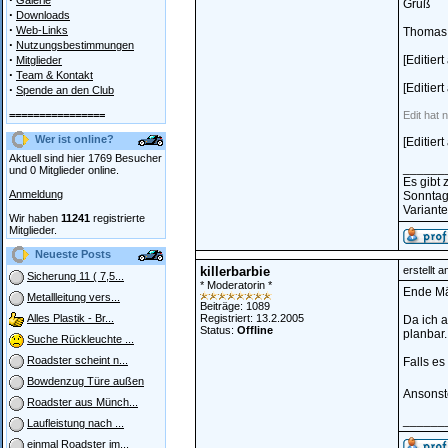
Galerie
Gruß
·
Downloads
·
Web-Links
Thomas
·
Nutzungsbestimmungen
·
[Editier
Mitglieder
·
Team & Kontakt
[Editier
·
Spende an den Club
================
Edit hat n
Wer ist online?
[Editie
Aktuell sind hier 1769 Besucher
______
und 0 Mitglieder online.
Es gibt
Anmeldung
Sonntag
Variante
Wir haben
11241
registrierte
Mitglieder.
Neueste Posts
killerbarbie
erstellt 
Sicherung 11 ( 7,5...
* Moderatorin *
Ende Mä
Metallleitung vers...
Beiträge: 1089
Registriert: 13.2.2005
Alles Plastik - Br...
Da ich a
Status:
Offline
planbar.
Suche Rückleuchte ...
Roadster scheint n...
Falls es
Bowdenzug Türe außen
Ansonste
Roadster aus Münch...
______
Laufleistung nach ...
einmal Roadster im...