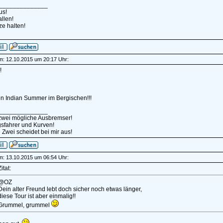
______________
us!
llen!
e halten!
am: 12.10.2015 um 20:17 Uhr:
!
en Indian Summer im Bergischen!!!
______________
 zwei mögliche Ausbremser!
sfahrer und Kurven!
 Zwei scheidet bei mir aus!
am: 13.10.2015 um 06:54 Uhr:
itat:
@OZ
Dein alter Freund lebt doch sicher noch etwas länger,
diese Tour ist aber einmalig!!
Grummel, grummel