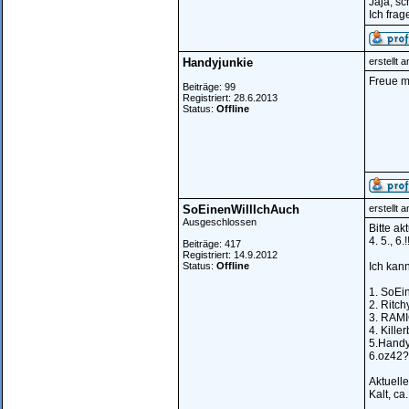
Jaja, sc
Ich fra
Handyjunkie
erstellt 
Freue m
Beiträge: 99
Registriert: 28.6.2013
Status:
Offline
SoEinenWillIchAuch
erstellt 
Ausgeschlossen
Bitte akt
4. 5., 6.!!!!
Beiträge: 417
Registriert: 14.9.2012
Status:
Offline
Ich kan
1. SoEi
2. Ritch
3. RAM
4. Kille
5.Handy
6.oz42
Aktuelle
Kalt, ca