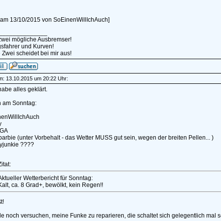
rt am 13/10/2015 von SoEinenWillIchAuch]
______________
 zwei mögliche Ausbremser!
sfahrer und Kurven!
 Zwei scheidet bei mir aus!
am: 13.10.2015 um 20:22 Uhr:
habe alles geklärt.
n am Sonntag:
nenWillIchAuch
y
IGA
rbarbie (unter Vorbehalt - das Wetter MUSS gut sein, wegen der breiten Pellen... )
yjunkie ????
itat:
Aktueller Wetterbericht für Sonntag:
Kalt, ca. 8 Grad+, bewölkt, kein Regen!!
t!
e noch versuchen, meine Funke zu reparieren, die schaltet sich gelegentlich mal se