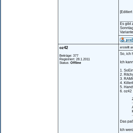
[Editie
______
Es gibt
Sonntag
Variante
oz42
erstellt 
So, ich 
Beiträge: 377
Registriert: 28.1.2011
Ich kan
Status:
Offline
1. SoEi
2. Ritch
3. RAM
4. Kille
5. Hand
6. oz42
Z
Das paß
Ich werd