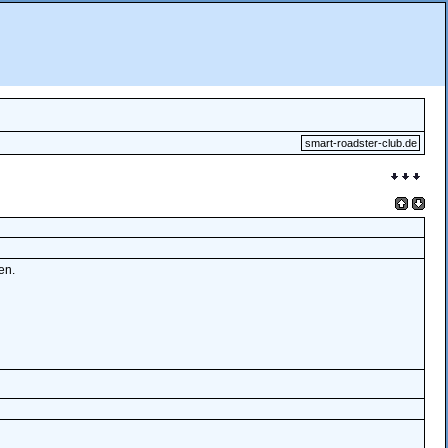
smart-roadster-club.de
en.