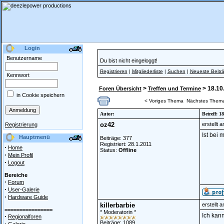
Login
Benutzername
Du bist nicht eingeloggt!
Registrieren
|
Mitgliederliste
|
Suchen
|
Neueste Beitr
Kennwort
>
> 18.10
Foren Übersicht
Treffen und Termine
in Cookie speichern
< Voriges Thema
Nächstes Them
Autor:
Betreff: 
oz42
erstellt 
Registrierung
Ist bei
Hauptmenü
Beiträge: 377
Registriert: 28.1.2011
·
Home
Status:
Offline
·
Mein Profil
·
Logout
Bereiche
·
Forum
·
User-Galerie
·
Hardware Guide
killerbarbie
erstellt 
================
* Moderatorin *
Ich kan
·
Regionalforen
Beiträge: 1089
·