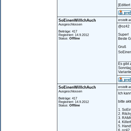
[Editier
SoEinenWillIchAuch
erstellt 
Ausgeschlossen
@oz42
Beiträge: 417
Super!
Registriert: 14.9.2012
Status:
Offline
Beste G
Gruß
SoEinen
______
Es gibt
Sonntag
Variante
SoEinenWillIchAuch
erstellt 
Ausgeschlossen
Ich kan
Beiträge: 417
bitte aktu
Registriert: 14.9.2012
Status:
Offline
1. SoEi
2. Ritch
3. RAM
4. Kille
5. Hand
6. oz42