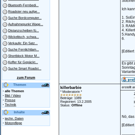
SoEinen
Bluetooth-Fernbedi...
Ich kan
Roadster neu aufge...
1. SoEi
Suche Bordcomputer...
2. Ritch
Aufnahmepunkt Wage...
3. RAM
4. Kille
Distanzscheiben fü...
5.Handy
Wickeltisch, schwa...
6.
Verkaufe: Ein Satz...
Suche Fernlichtlam...
[Editie
Shortblock Motor M...
______
Koffer für Gepäckt...
Es gibt
Sonntag
Suche Smart Roadst...
Variante
zum Forum
Themen
killerbarbie
erstellt 
·
alle Themen
* Moderatorin *
Z
·
Bild / Video
Beiträge: 1089
·
Presse
Registriert: 13.2.2005
·
Technik
Status:
Offline
Inhalte
Nö, das 
·
techn. Daten
·
Motorpflege
[Editier
______