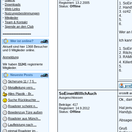
Galerie
Registriert: 13.2.2005
1. SoEi
·
Downloads
Status:
Offline
2. Hand
·
Web-Links
3. oz42
·
Nutzungsbestimmungen
4.
·
Mitglieder
5.
·
Team & Kontakt
6.
·
Spende an den Club
Wer an 
================
Ich kan
Wer ist online?
Aktuell sind hier 1368 Besucher
1. SoEi
und 0 Mitglieder online.
2. Ritch
3. RAM
Anmeldung
4. Kille
Wir haben
11241
registrierte
5.
Mitglieder.
6.
Neueste Posts
______
Sicherung 11 ( 7,5...
Metallleitung vers...
SoEinenWillIchAuch
erstellt 
Alles Plastik - Br...
Ausgeschlossen
Ok., da
Suche Rückleuchte ...
Beiträge: 417
Roadster scheint n...
Hat jem
Registriert: 14.9.2012
Status:
Offline
Handyju
Bowdenzug Türe außen
Roadster aus Münch...
Absagen 
Laufleistung nach ...
Gruß
einmal Roadster im...