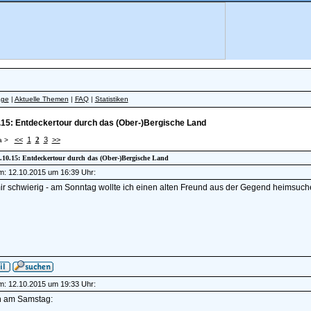
äge
|
Aktuelle Themen
|
FAQ
|
Statistiken
.15: Entdeckertour durch das (Ober-)Bergische Land
<<
1
2
3
>>
a >
18.10.15: Entdeckertour durch das (Ober-)Bergische Land
am: 12.10.2015 um 16:39 Uhr:
 mir schwierig - am Sonntag wollte ich einen alten Freund aus der Gegend heimsuch
am: 12.10.2015 um 19:33 Uhr:
n am Samstag: