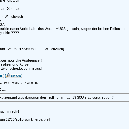
WillIchAuch
n am Sonntag:
nenWillIchAuch
y
IGA
rbarbie (unter Vorbehalt - das Wetter MUSS gut sein, wegen der breiten Pellen... )
junkie ????
rt am 12/10/2015 von SoEinenWillIchAuch]
______________
 zwei mögliche Ausbremser!
sfahrer und Kurven!
 Zwei scheidet bei mir aus!
am: 12.10.2015 um 19:59 Uhr:
itat:
Hat jemand was dagegen den Treff-Termin auf 13:30Uhr zu verschieben?
ist mir recht!
t am 12/10/2015 von killerbarbie]
______________