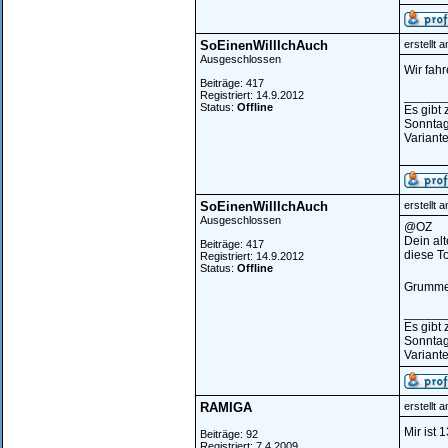
SoEinenWillIchAuch
erstellt 
Ausgeschlossen
Wir fah
Beiträge: 417
Registriert: 14.9.2012
______
Status:
Offline
Es gibt
Sonntag
Variante
SoEinenWillIchAuch
erstellt 
Ausgeschlossen
@OZ
Dein alt
Beiträge: 417
diese To
Registriert: 14.9.2012
Status:
Offline
Grumme
______
Es gibt
Sonntag
Variante
RAMIGA
erstellt 
Mir ist 
Beiträge: 92
Registriert: 7.4.2009