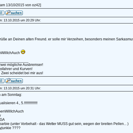
t am 13/10/2015 von oz42]
am: 13.10.2015 um 20:29 Uhr:
rüße an Deinen alten Freund. er solle mir Verzeihen, besonders meinen Sarkasmu
WillIchAuch
______________
 zwei mögliche Ausbremser!
sfahrer und Kurven!
 Zwei scheidet bei mir aus!
am: 13.10.2015 um 20:31 Uhr:
n am Sonntag:
alisieren 4., 5.!!!!!!!!!!!!!!!
nenWillIchAuch
y
IGA
rbarbie (unter Vorbehalt - das Wetter MUSS gut sein, wegen der breiten Pellen... )
yjunkie ????