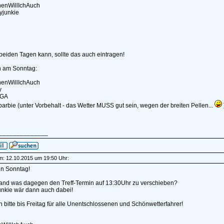
nenWillIchAuch
yjunkie
beiden Tagen kann, sollte das auch eintragen!
n am Sonntag:
nenWillIchAuch
y
IGA
rbarbie (unter Vorbehalt - das Wetter MUSS gut sein, wegen der breiten Pellen...
______________
am: 12.10.2015 um 19:50 Uhr:
nn Sonntag!
and was dagegen den Treff-Termin auf 13:30Uhr zu verschieben?
nkie wär dann auch dabei!
bitte bis Freitag für alle Unentschlossenen und Schönwetterfahrer!