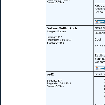
______
Status:
Offline
Kippe a
Anschna
Schnauz
SoEinenWillIchAuch
erstellt 
Ausgeschlossen
Ja dann
Beiträge: 417
Cool!!
Registriert: 14.9.2012
Status:
Offline
Ab in d
______
Es gibt
Sonntag
Variante
oz42
erstellt 
Z
Beiträge: 377
Registriert: 28.1.2011
Status:
Offline