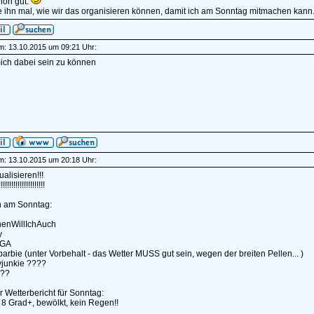
hon gut.
ge ihn mal, wie wir das organisieren können, damit ich am Sonntag mitmachen kann
am: 13.10.2015 um 09:21 Uhr:
ich dabei sein zu können
am: 13.10.2015 um 20:18 Uhr:
ualisieren!!!
!!!!!!!!!!!!!!!!!!!
n am Sonntag:
nenWillIchAuch
y
IGA
rbarbie (unter Vorbehalt - das Wetter MUSS gut sein, wegen der breiten Pellen... )
junkie ????
???
r Wetterbericht für Sonntag:
. 8 Grad+, bewölkt, kein Regen!!