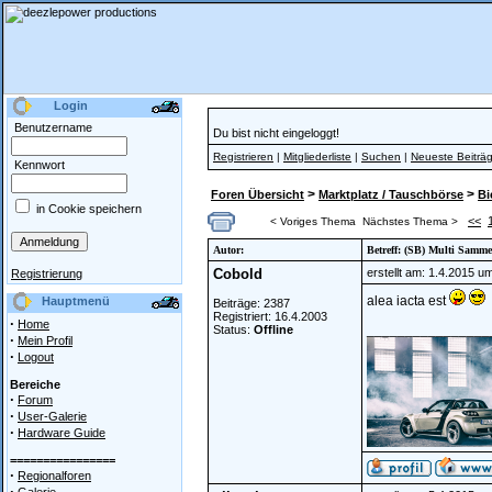
Login
Benutzername
Du bist nicht eingeloggt!
Registrieren
|
Mitgliederliste
|
Suchen
|
Neueste Beiträ
Kennwort
>
>
Foren Übersicht
Marktplatz / Tauschbörse
Bi
in Cookie speichern
<<
< Voriges Thema
Nächstes Thema >
Autor:
Betreff: (SB) Multi Samme
Cobold
erstellt am: 1.4.2015 u
Registrierung
alea iacta est
Hauptmenü
Beiträge: 2387
Registriert: 16.4.2003
·
Home
________________
Status:
Offline
·
Mein Profil
·
Logout
Bereiche
·
Forum
·
User-Galerie
·
Hardware Guide
================
·
Regionalforen
·