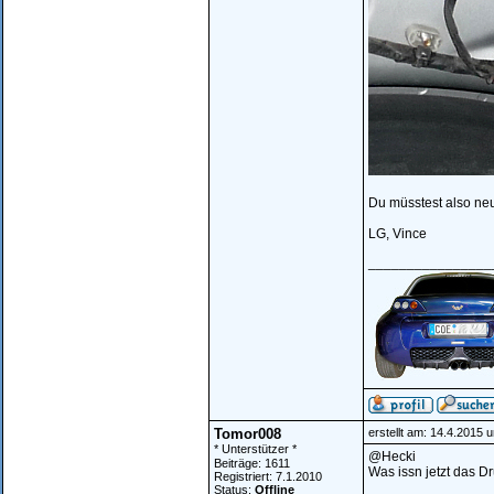
Du müsstest also ne
LG, Vince
________________
Tomor008
erstellt am: 14.4.2015 
* Unterstützer *
@Hecki
Beiträge: 1611
Was issn jetzt das D
Registriert: 7.1.2010
Status:
Offline