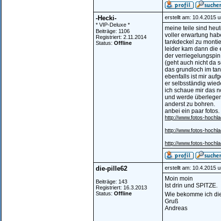
-Hecki-
erstellt am: 10.4.2015 
* VIP-Deluxe *
meine teile sind heu
Beiträge: 1106
voller erwartung hab
Registriert: 2.11.2014
tankdeckel zu monti
Status:
Offline
leider kam dann die
der verriegelungspin
(geht auch nicht da s
das grundloch im tan
ebenfalls ist mir auf
er selbsständig wiede
ich schaue mir das 
und werde überlegen
anderst zu bohren.
anbei ein paar fotos.
http://www.fotos-hochla
http://www.fotos-hochl
http://www.fotos-hochl
die-pille62
erstellt am: 10.4.2015 
Moin moin
Beiträge: 143
Ist drin und SPITZE.
Registriert: 16.3.2013
Status:
Offline
Wie bekomme ich die
Gruß
Andreas