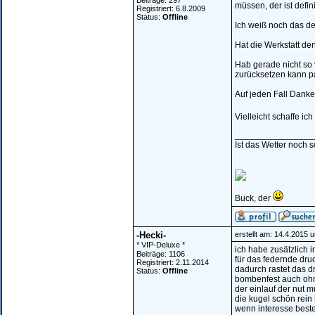
Beiträge: 297
müssen, der ist defin
Registriert: 6.8.2009
Status:
Offline
Ich weiß noch das de
Hat die Werkstatt de
Hab gerade nicht so 
zurücksetzen kann pas
Auf jeden Fall Danke 
Vielleicht schaffe i
________________
Ist das Wetter noch 
Buck, der
-Hecki-
erstellt am: 14.4.2015 
* VIP-Deluxe *
ich habe zusätzlich 
Beiträge: 1106
für das federnde dru
Registriert: 2.11.2014
dadurch rastet das d
Status:
Offline
bombenfest auch ohn
der einlauf der nut 
die kugel schön rein l
wenn interesse beste