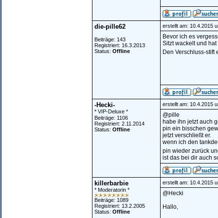
die-pille62
erstellt am: 10.4.2015 
Bevor ich es vergess
Beiträge: 143
Sitzt wackelt und hat 
Registriert: 16.3.2013
Status:
Offline
Den Verschluss-stift 
-Hecki-
erstellt am: 10.4.2015 
* VIP-Deluxe *
@pille
Beiträge: 1106
habe ihn jetzt auch
Registriert: 2.11.2014
pin ein bisschen gewei
Status:
Offline
jetzt verschließt er.
wenn ich den tankde
pin wieder zurück un
ist das bei dir auch 
killerbarbie
erstellt am: 10.4.2015 
* Moderatorin *
@Hecki
Beiträge: 1089
Registriert: 13.2.2005
Hallo,
Status:
Offline