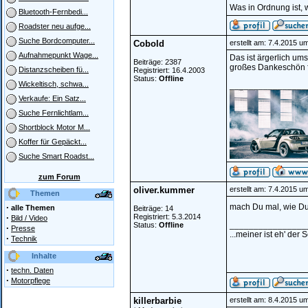
Was in Ordnung ist, 
Bluetooth-Fernbedi...
Roadster neu aufge...
Suche Bordcomputer...
Cobold
erstellt am: 7.4.2015 u
Aufnahmepunkt Wage...
Das ist ärgerlich ums
Beiträge: 2387
großes Dankeschön f
Distanzscheiben fü...
Registriert: 16.4.2003
Status:
Offline
Wickeltisch, schwa...
________________
Verkaufe: Ein Satz...
Suche Fernlichtlam...
Shortblock Motor M...
Koffer für Gepäckt...
Suche Smart Roadst...
zum Forum
oliver.kummer
erstellt am: 7.4.2015 u
Themen
·
mach Du mal, wie Du'
alle Themen
Beiträge: 14
·
Registriert: 5.3.2014
Bild / Video
________________
Status:
Offline
·
Presse
...meiner ist eh' der 
·
Technik
Inhalte
·
techn. Daten
·
Motorpflege
killerbarbie
erstellt am: 8.4.2015 u