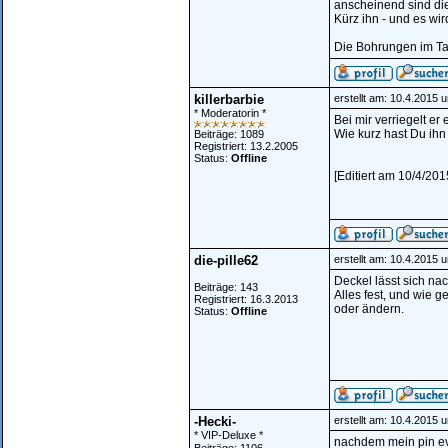
anscheinend sind die
Kürz ihn - und es wird
Die Bohrungen im Tan
killerbarbie
erstellt am: 10.4.2015 
* Moderatorin *
Bei mir verriegelt er 
Wie kurz hast Du ih
Beiträge: 1089
Registriert: 13.2.2005
Status:
Offline
[Editiert am 10/4/201
die-pille62
erstellt am: 10.4.2015 
Deckel lässt sich na
Beiträge: 143
Alles fest, und wie 
Registriert: 16.3.2013
oder ändern.
Status:
Offline
-Hecki-
erstellt am: 10.4.2015 
* VIP-Deluxe *
nachdem mein pin ev