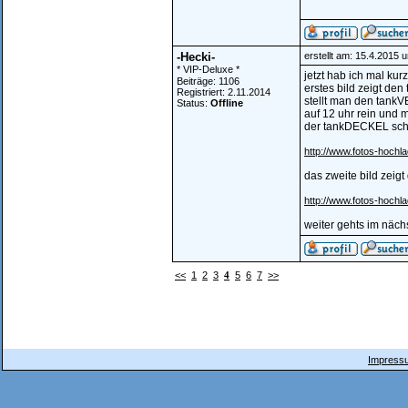
-Hecki-
erstellt am: 15.4.2015 
* VIP-Deluxe *
jetzt hab ich mal kurz
Beiträge: 1106
erstes bild zeigt de
Registriert: 2.11.2014
stellt man den tan
Status:
Offline
auf 12 uhr rein und
der tankDECKEL schl
http://www.fotos-hochl
das zweite bild zeig
http://www.fotos-hochl
weiter gehts im näch
<<
1
2
3
4
5
6
7
>>
Impressu