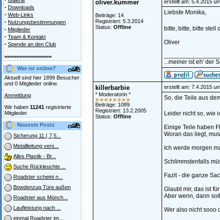
Galerie
oliver.kummer
erstellt am: 5.4.2015 u
·
Downloads
Liebste Monika,
·
Web-Links
Beiträge: 14
·
Registriert: 5.3.2014
Nutzungsbestimmungen
Status:
Offline
bitte, bitte, bitte s
·
Mitglieder
·
Team & Kontakt
Oliver
·
Spende an den Club
________________
================
...meiner ist eh' der 
Wer ist online?
Aktuell sind hier 1899 Besucher
und 0 Mitglieder online.
killerbarbie
erstellt am: 7.4.2015 u
* Moderatorin *
Anmeldung
So, die Teile aus dem
Beiträge: 1089
Wir haben
11241
registrierte
Registriert: 13.2.2005
Mitglieder.
Leider nicht so, wie
Status:
Offline
Neueste Posts
Einige Teile haben F
Woran das liegt, mus
Sicherung 11 ( 7,5...
Metallleitung vers...
Ich werde morgen ma
Alles Plastik - Br...
Schlimmstenfalls müs
Suche Rückleuchte ...
Fazit - die ganze Sac
Roadster scheint n...
Bowdenzug Türe außen
Glaubt mir, das ist f
Aber wenn, dann soll
Roadster aus Münch...
Laufleistung nach ...
Wer also nicht sooo 
einmal Roadster im...