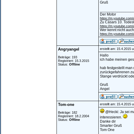
Gruß
________________
Der Motor
https://m.youtube.co
Zu Cäsars 10. Todes
https://m.youtube.co
Wer kennt nicht auch
https://m.youtube.co
Angryangel
erstellt am: 15.4.2015 
Hallo
Beiträge: 193
ich habe meinen ges
Registriert: 15.3.2015
Status:
Offline
hab festgestellt man
zurückgefahrenen zu
Stange verdrückt oder
Gruß
Angel
Tom-one
erstellt am: 15.4.2015 
@Hecki: Ja sei mal
Beiträge: 182
Registriert: 18.2.2004
interessieren.
Status:
Offline
Danke dir
Smarter Gruß
Tom One