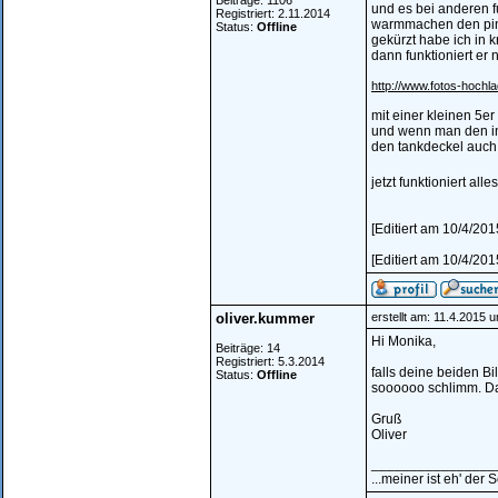
Beiträge: 1106
und es bei anderen f
Registriert: 2.11.2014
warmmachen den pin 
Status:
Offline
gekürzt habe ich in 
dann funktioniert er 
http://www.fotos-hochl
mit einer kleinen 5e
und wenn man den in
den tankdeckel auch
jetzt funktioniert alle
[Editiert am 10/4/201
[Editiert am 10/4/201
oliver.kummer
erstellt am: 11.4.2015 
Hi Monika,
Beiträge: 14
Registriert: 5.3.2014
falls deine beiden Bi
Status:
Offline
soooooo schlimm. Da
Gruß
Oliver
________________
...meiner ist eh' der 