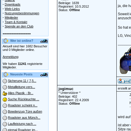
Galerie
Beiträge: 1639
·
Downloads
ja, die 
Registriert: 10.5.2012
·
Web-Links
Status:
Offline
·
Nutzungsbestimmungen
Soweit i
·
Mitglieder
anzusch
·
Team & Kontakt
·
Spende an den Club
So hat e
================
LG, Vin
Wer ist online?
______
Aktuell sind hier 1682 Besucher
und 0 Mitglieder online.
Anmeldung
Wir haben
11241
registrierte
Mitglieder.
Neueste Posts
Sicherung 11 ( 7,5...
Metallleitung vers...
jogimuc
erstellt 
* Unterstützer *
Alles Plastik - Br...
Z
Beiträge: 402
Suche Rückleuchte ...
Registriert: 22.4.2009
Status:
Offline
Roadster scheint n...
Bowdenzug Türe außen
wird auf
Roadster aus Münch...
Laufleistung nach ...
ist aber
Sitze ra
einmal Roadster im...