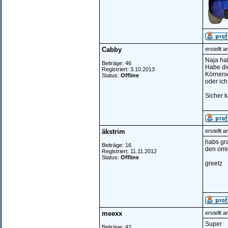
Cabby
erstellt 
Naja hab
Beiträge: 46
Habe die
Registriert: 3.10.2013
Körnersc
Status:
Offline
oder ich
Sicher k
äkstrim
erstellt 
habs gr
Beiträge: 16
den omi
Registriert: 11.11.2012
Status:
Offline
greetz
meexx
erstellt 
Super
Beiträge: 42