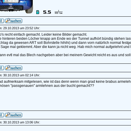
am: 29.10.2013 um 23:52 Uhr:
's recht einfach gemacht. Leider keine Bilder gemacht.
 hinteren beiden Löcher knapp am Ende wo der Tunnel aufhört bündig stehen lasse
hlag da gewesen ART soll Bohrstelle hihihi) und dann vorn natürlich normal festg
 Sage mal geklemmt. Aber die kann ja nicht weg. Hab mich normal aufgelehnt und
ann evtl mal das Blech nachgeben aber bei meinem Gewicht reicht es aus und soll
am: 30.10.2013 um 02:14 Uhr:
ad aufmerksam mitgelesen, wie ist das denn wenn man grad keine brabus armelehn
nösen "passgenauen" armlehnen aus der bucht gemacht??
am: 30.10.2013 um 13:06 Uhr: