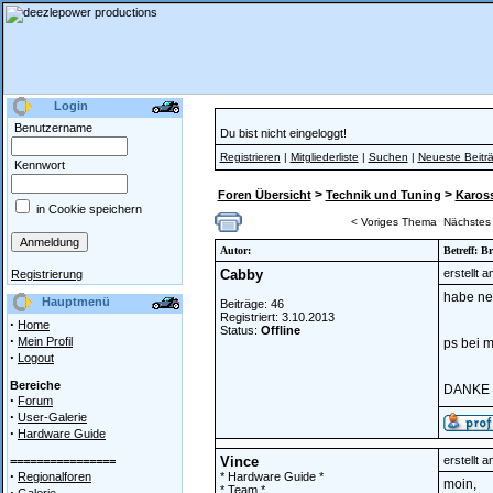
Login
Benutzername
Du bist nicht eingeloggt!
Registrieren
|
Mitgliederliste
|
Suchen
|
Neueste Beitr
Kennwort
>
>
Foren Übersicht
Technik und Tuning
Kaross
in Cookie speichern
< Voriges Thema
Nächstes
Autor:
Betreff: 
Cabby
erstellt 
Registrierung
habe ne
Hauptmenü
Beiträge: 46
Registriert: 3.10.2013
·
Home
Status:
Offline
·
Mein Profil
ps bei m
·
Logout
Bereiche
DANKE
·
Forum
·
User-Galerie
·
Hardware Guide
Vince
erstellt 
================
·
Regionalforen
* Hardware Guide *
moin,
* Team *
·