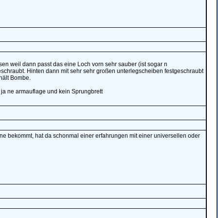
n weil dann passt das eine Loch vorn sehr sauber (ist sogar n
eschraubt. Hinten dann mit sehr sehr großen unterlegscheiben festgeschraubt
 hält Bombe.
 ja ne armauflage und kein Sprungbrett
e bekommt, hat da schonmal einer erfahrungen mit einer universellen oder