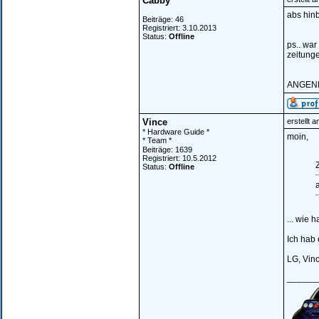
Cabby
abs hin
Beiträge: 46
Registriert: 3.10.2013
Status:
Offline
ps.. war
zeitunge
ANGEN
Vince
erstellt 
* Hardware Guide *
moin,
* Team *
Beiträge: 1639
Registriert: 10.5.2012
Z
Status:
Offline
... wie 
Ich hab
LG, Vin
______