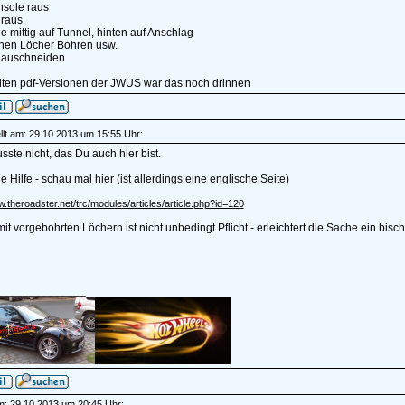
nsole raus
 raus
 mittig auf Tunnel, hinten auf Anschlag
nen Löcher Bohren usw.
 auschneiden
alten pdf-Versionen der JWUS war das noch drinnen
lt am: 29.10.2013 um 15:55 Uhr:
sste nicht, das Du auch hier bist.
ne Hilfe - schau mal hier (ist allerdings eine englische Seite)
w.theroadster.net/trc/modules/articles/article.php?id=120
it vorgebohrten Löchern ist nicht unbedingt Pflicht - erleichtert die Sache ein bisc
______________
am: 29.10.2013 um 20:45 Uhr: