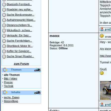
Mittelko
Bluetooth-Fernbedi...
Teppich
Armlehne
Roadster neu aufge...
anzeich
Suche Bordcomputer...
Teppich
Aufnahmepunkt Wage...
in den 
Distanzscheiben fü...
Wickeltisch, schwa...
meexx
Verkaufe: Ein Satz...
erstel
Suche Fernlichtlam...
Hey - wu
Beiträge: 42
Registriert: 8.6.2011
Shortblock Motor M...
Status:
Offline
Als klei
Koffer für Gepäckt...
http://ww
Suche Smart Roadst...
Tunnel m
zum Forum
Gruß
Themen
·
alle Themen
·
Bild / Video
______
·
Presse
·
Technik
Inhalte
·
techn. Daten
·
Motorpflege
erstellt 