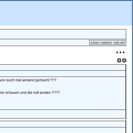
smart-roadster-club.de
s von euch mal jemand gemacht ???
mer schauen und die evtl posten ????