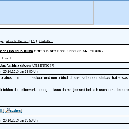
äge
|
Aktuelle Themen
|
FAQ
|
Statistiken
> Brabus Armlehne einbauen ANLEITUNG ???
erie / Interieur / Klima
 Thema >
Brabus Armlehne einbauen ANLEITUNG ???
am: 25.10.2013 um 19:03 Uhr:
 brabus armlehne ersteigert und nun grübel ich etwas über den einbau, hat sowa
ir fehlen die seitenverkleidungen, kann da mal jemand bei sich nach der teilenum
am: 26.10.2013 um 13:53 Uhr: