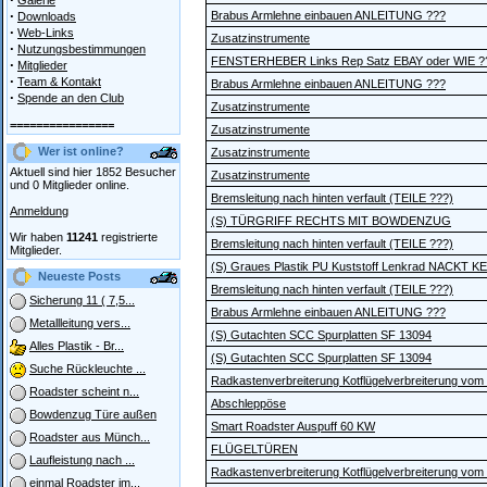
Galerie
·
Brabus Armlehne einbauen ANLEITUNG ???
Downloads
·
Web-Links
Zusatzinstrumente
·
Nutzungsbestimmungen
FENSTERHEBER Links Rep Satz EBAY oder WIE ?
·
Mitglieder
·
Team & Kontakt
Brabus Armlehne einbauen ANLEITUNG ???
·
Spende an den Club
Zusatzinstrumente
================
Zusatzinstrumente
Wer ist online?
Zusatzinstrumente
Aktuell sind hier 1852 Besucher
Zusatzinstrumente
und 0 Mitglieder online.
Bremsleitung nach hinten verfault (TEILE ???)
Anmeldung
(S) TÜRGRIFF RECHTS MIT BOWDENZUG
Wir haben
11241
registrierte
Bremsleitung nach hinten verfault (TEILE ???)
Mitglieder.
(S) Graues Plastik PU Kuststoff Lenkrad NACKT KE
Neueste Posts
Bremsleitung nach hinten verfault (TEILE ???)
Sicherung 11 ( 7,5...
Brabus Armlehne einbauen ANLEITUNG ???
Metallleitung vers...
(S) Gutachten SCC Spurplatten SF 13094
Alles Plastik - Br...
(S) Gutachten SCC Spurplatten SF 13094
Suche Rückleuchte ...
Radkastenverbreiterung Kotflügelverbreiterung vom
Roadster scheint n...
Abschleppöse
Bowdenzug Türe außen
Smart Roadster Auspuff 60 KW
Roadster aus Münch...
FLÜGELTÜREN
Laufleistung nach ...
Radkastenverbreiterung Kotflügelverbreiterung vom
einmal Roadster im...