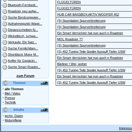
FLÜGELTÜREN
Bluetooth-Fernbedi...
FLÜGELTÜREN
Roadster neu aufge...
HUB CAR BASSBOX AKTIV WOOFER 452
Suche Bordcomputer...
(S) Spurplatten Spurverbreiterung
Aufnahmepunkt Wage...
(S) Spurplatten Spurverbreiterung
Distanzscheiben fü...
Ein Smart Verrückter hat nun auch n Roadster
Wickeltisch, schwa...
MOL Roadster ??
Verkaufe: Ein Satz...
(S) Spurplatten Spurverbreiterung
Suche Fernlichtlam...
(S) 452 Tuning Teile Spoiler Auspuff Tiefer USW
Shortblock Motor M...
Ein Smart Verrückter hat nun auch n Roadster
Koffer für Gepäckt...
Bärliner ! Wer, woher
Suche Smart Roadst...
(S) 452 Tuning Teile Spoiler Auspuff Tiefer USW
zum Forum
Ein Smart Verrückter hat nun auch n Roadster
(S) 452 Tuning Teile Spoiler Auspuff Tiefer USW
Themen
·
alle Themen
·
Bild / Video
·
Presse
·
Technik
Inhalte
·
techn. Daten
·
Motorpflege
Impressu