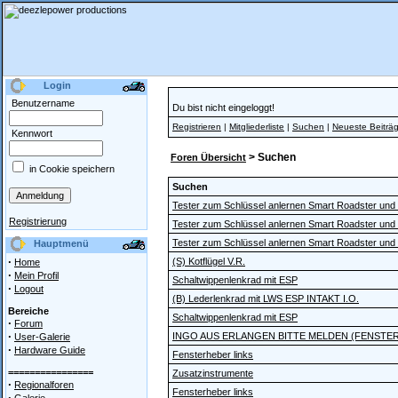
Login
Benutzername
Du bist nicht eingeloggt!
Registrieren
|
Mitgliederliste
|
Suchen
|
Neueste Beiträ
Kennwort
> Suchen
Foren Übersicht
in Cookie speichern
Suchen
Tester zum Schlüssel anlernen Smart Roadster und
Registrierung
Tester zum Schlüssel anlernen Smart Roadster und
Tester zum Schlüssel anlernen Smart Roadster und
Hauptmenü
·
(S) Kotflügel V.R.
Home
·
Mein Profil
Schaltwippenlenkrad mit ESP
·
Logout
(B) Lederlenkrad mit LWS ESP INTAKT I.O.
Bereiche
Schaltwippenlenkrad mit ESP
·
Forum
·
INGO AUS ERLANGEN BITTE MELDEN (FENSTE
User-Galerie
·
Hardware Guide
Fensterheber links
================
Zusatzinstrumente
·
Regionalforen
Fensterheber links
·