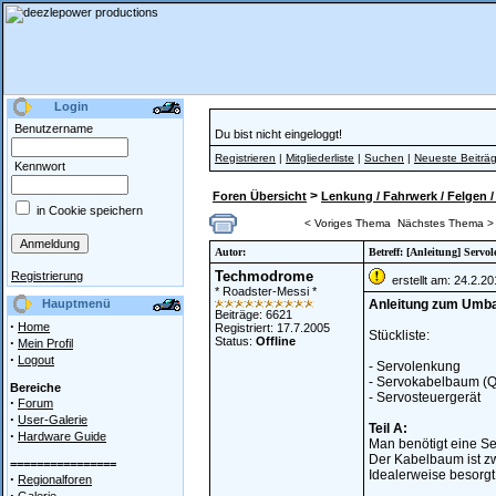
Login
Benutzername
Du bist nicht eingeloggt!
Registrieren
|
Mitgliederliste
|
Suchen
|
Neueste Beiträ
Kennwort
>
Foren Übersicht
Lenkung / Fahrwerk / Felgen
in Cookie speichern
< Voriges Thema
Nächstes Thema >
Autor:
Betreff: [Anleitung] Serv
Techmodrome
Registrierung
erstellt am: 24.2.2
* Roadster-Messi *
Hauptmenü
Anleitung zum Umba
Beiträge: 6621
·
Home
Registriert: 17.7.2005
Stückliste:
·
Status:
Offline
Mein Profil
·
Logout
- Servolenkung
- Servokabelbaum (
Bereiche
- Servosteuergerät
·
Forum
·
User-Galerie
Teil A:
·
Hardware Guide
Man benötigt eine Se
Der Kabelbaum ist z
================
Idealerweise besorg
·
Regionalforen
·