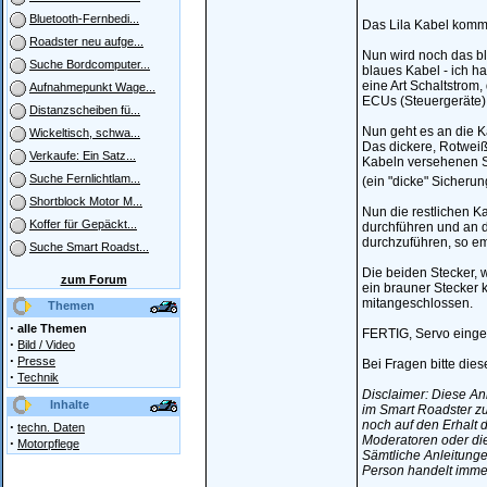
Bluetooth-Fernbedi...
Das Lila Kabel kommt
Roadster neu aufge...
Nun wird noch das b
Suche Bordcomputer...
blaues Kabel - ich h
eine Art Schaltstrom
Aufnahmepunkt Wage...
ECUs (Steuergeräte) g
Distanzscheiben fü...
Nun geht es an die 
Wickeltisch, schwa...
Das dickere, Rotweiß
Verkaufe: Ein Satz...
Kabeln versehenen St
Suche Fernlichtlam...
(ein "dicke" Sicheru
Shortblock Motor M...
Nun die restlichen K
Koffer für Gepäckt...
durchführen und an de
durchzuführen, so em
Suche Smart Roadst...
Die beiden Stecker, 
zum Forum
ein brauner Stecker 
mitangeschlossen.
Themen
·
alle Themen
FERTIG, Servo einge
·
Bild / Video
·
Presse
Bei Fragen bitte dies
·
Technik
Disclaimer: Diese An
Inhalte
im Smart Roadster zu
noch auf den Erhalt 
·
techn. Daten
Moderatoren oder die
·
Motorpflege
Sämtliche Anleitunge
Person handelt imm