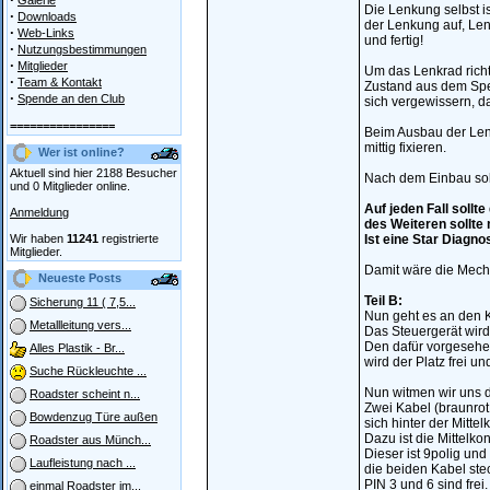
Galerie
Die Lenkung selbst i
·
Downloads
der Lenkung auf, Len
·
Web-Links
und fertig!
·
Nutzungsbestimmungen
·
Mitglieder
Um das Lenkrad richt
·
Team & Kontakt
Zustand aus dem Spe
·
Spende an den Club
sich vergewissern, d
================
Beim Ausbau der Len
mittig fixieren.
Wer ist online?
Aktuell sind hier 2188 Besucher
Nach dem Einbau sol
und 0 Mitglieder online.
Auf jeden Fall sollt
Anmeldung
des Weiteren sollte
Wir haben
11241
registrierte
Ist eine Star Diagn
Mitglieder.
Damit wäre die Mech
Neueste Posts
Teil B:
Sicherung 11 ( 7,5...
Nun geht es an den 
Metallleitung vers...
Das Steuergerät wird
Den dafür vorgesehen
Alles Plastik - Br...
wird der Platz frei u
Suche Rückleuchte ...
Nun witmen wir uns
Roadster scheint n...
Zwei Kabel (braunro
Bowdenzug Türe außen
sich hinter der Mitte
Dazu ist die Mittelk
Roadster aus Münch...
Dieser ist 9polig un
Laufleistung nach ...
die beiden Kabel ste
PIN 3 und 6 sind fre
einmal Roadster im...