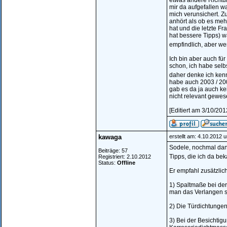
etwas andere Richtu
mir da aufgefallen w
mich verunsichert. Z
anhört als ob es meh
hat und die letzte Fr
hat bessere Tipps) w
empfindlich, aber w
Ich bin aber auch fü
schon, ich habe selbs
daher denke ich ken
habe auch 2003 / 20
gab es da ja auch ke
nicht relevant gewe
[Editiert am 3/10/20
kawaga
erstellt am: 4.10.2012 
Sodele, nochmal dank
Beiträge: 57
Tipps, die ich da be
Registriert: 2.10.2012
Status:
Offline
Er empfahl zusätzli
1) Spaltmaße bei de
man das Verlangen sp
2) Die Türdichtungen
3) Bei der Besichtig