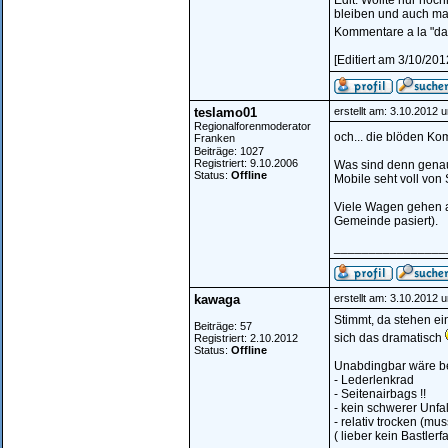
Edit: Wollte nur noc
bleiben und auch mal
Kommentare a la "da 
[Editiert am 3/10/20
teslamo01
erstellt am: 3.10.2012 
Regionalforenmoderator
och... die blöden 
Franken
Beiträge: 1027
Registriert: 9.10.2006
Was sind denn genau
Status:
Offline
Mobile seht voll von
Viele Wagen gehen a
Gemeinde pasiert).
________________
kawaga
erstellt am: 3.10.2012 
Stimmt, da stehen ein
Beiträge: 57
sich das dramatisch
Registriert: 2.10.2012
Status:
Offline
Unabdingbar wäre be
- Lederlenkrad
- Seitenairbags !!
- kein schwerer Unfal
- relativ trocken (mu
( lieber kein Bastler