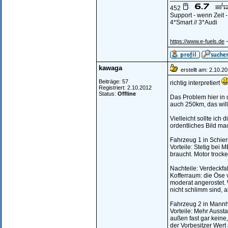
452
Support - wenn Zeit 
4*Smart // 3*Audi
-
https://www.e-fuels.de
kawaga
erstellt am: 2.10.2
Beiträge: 57
richtig interpretiert
Registriert: 2.10.2012
Status:
Offline
Das Problem hier in 
auch 250km, das will 
Vielleicht sollte ic
ordentliches Bild mac
Fahrzeug 1 in Schie
Vorteile: Stetig bei
braucht. Motor trock
Nachteile: Verdeckfa
Kofferraum: die Öse
moderat angerostet. 
nicht schlimm sind, 
Fahrzeug 2 in Mannhe
Vorteile: Mehr Aussta
außen fast gar keine
der Vorbesitzer Wert