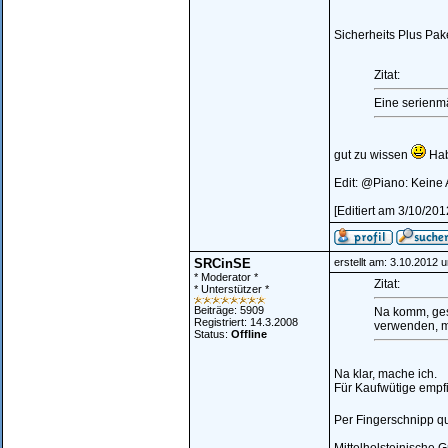
Sicherheits Plus Pak
Zitat:
Eine serienmä
gut zu wissen
Hab
Edit: @Piano: Keine 
[Editiert am 3/10/20
SRCinSE
erstellt am: 3.10.2012 
* Moderator *
Zitat:
* Unterstützer *
Beiträge: 5909
Na komm, gest
Registriert: 14.3.2008
verwenden, m
Status:
Offline
Na klar, mache ich.
Für Kaufwütige empfi
Per Fingerschnipp q