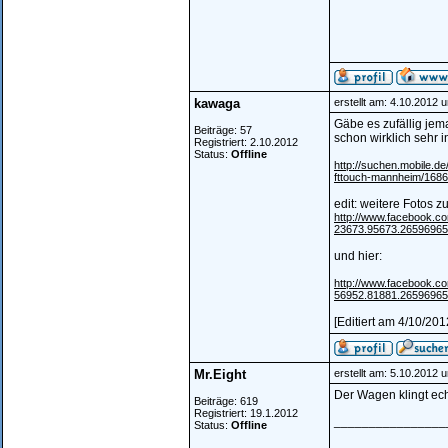
kawaga
erstellt am: 4.10.2012 
Gäbe es zufällig je
Beiträge: 57
schon wirklich sehr i
Registriert: 2.10.2012
Status:
Offline
http://suchen.mobile.d
fttouch-mannheim/1686
edit: weitere Fotos z
http://www.facebook.
23673.95673.2659696
und hier:
http://www.facebook.
56952.81881.26596965
[Editiert am 4/10/20
Mr.Eight
erstellt am: 5.10.2012 
Der Wagen klingt echt
Beiträge: 619
Registriert: 19.1.2012
________________
Status:
Offline