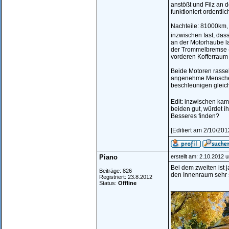
anstößt und Filz an 
funktioniert ordentli
Nachteile: 81000km, g
inzwischen fast, das
an der Motorhaube l
der Trommelbremse (s
vorderen Kofferraum i
Beide Motoren rasse
angenehme Menschen 
beschleunigen gleich
Edit: inzwischen ka
beiden gut, würdet i
Besseres finden?
[Editiert am 2/10/20
Piano
erstellt am: 2.10.2012 
Bei dem zweiten ist j
Beiträge: 826
den Innenraum sehr s
Registriert: 23.8.2012
Status:
Offline
________________