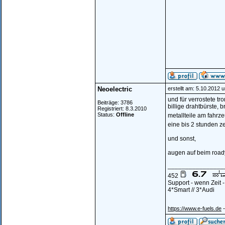
Neoelectric
erstellt am: 5.10.2012 
und für verrostete t
Beiträge: 3786
billige drahtbürste, 
Registriert: 8.3.2010
Status:
Offline
metallteile am fahrze
eine bis 2 stunden z
und sonst,
augen auf beim roady
________________
452
Support - wenn Zeit 
4*Smart // 3*Audi
-
https://www.e-fuels.de