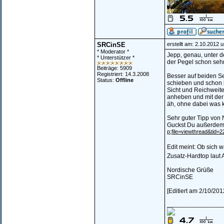
SRCinSE
erstellt am: 2.10.2012 
* Moderator *
Jepp, genau, unter d
* Unterstützer *
der Pegel schon sehr
Beiträge: 5909
Registriert: 14.3.2008
Besser auf beiden Se
Status:
Offline
schieben und schon 
Sicht und Reichweite
anheben und mit der 
äh, ohne dabei was 
Sehr guter Tipp von 
Guckst Du außerdem 
p;file=viewthread&tid=
Edit meint: Ob sich 
Zusatz-Hardtop laut
Nordische Grüße
SRCinSE
[Editiert am 2/10/2
________________