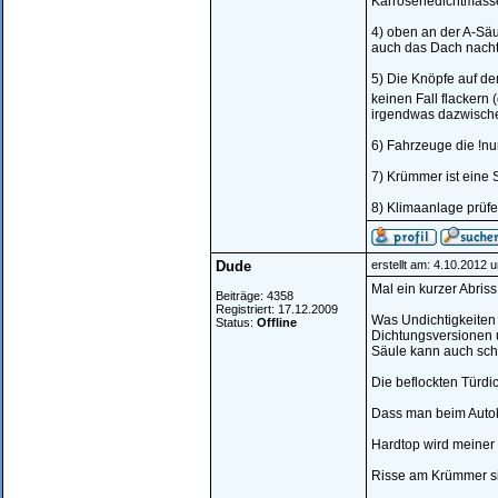
Karroseriedichtmasse
4) oben an der A-Säu
auch das Dach nachtr
5) Die Knöpfe auf de
keinen Fall flackern
irgendwas dazwische
6) Fahrzeuge die !nu
7) Krümmer ist eine 
8) Klimaanlage prüf
Dude
erstellt am: 4.10.2012 
Mal ein kurzer Abriss.
Beiträge: 4358
Registriert: 17.12.2009
Was Undichtigkeiten 
Status:
Offline
Dichtungsversionen u
Säule kann auch sch
Die beflockten Türdi
Dass man beim Autoka
Hardtop wird meiner 
Risse am Krümmer sie