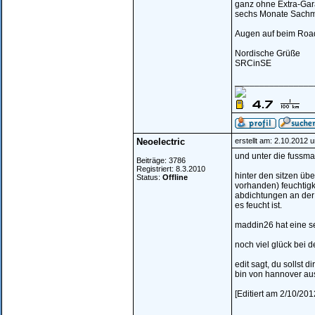
ganz ohne Extra-Gara
sechs Monate Sachm
Augen auf beim Roady-
Nordische Grüße
SRCinSE
________________
Neoelectric
erstellt am: 2.10.2012 
und unter die fussmat
Beiträge: 3786
Registriert: 8.3.2010
hinter den sitzen üb
Status:
Offline
vorhanden) feuchtigk
abdichtungen an der 
es feucht ist.
maddin26 hat eine s
noch viel glück bei d
edit sagt, du sollst 
bin von hannover aus
[Editiert am 2/10/201
________________