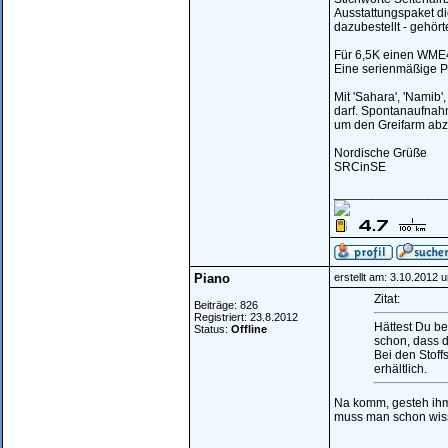
Ausstattungspaket die
dazubestellt - gehör
Für 6,5K einen WME4
Eine serienmäßige Pl
Mit 'Sahara', 'Namib
darf. Spontanaufnah
um den Greifarm abz
Nordische Grüße
SRCinSE
________________
Piano
erstellt am: 3.10.2012 
Zitat:
Beiträge: 826
Registriert: 23.8.2012
Hättest Du be
Status:
Offline
schon, dass 
Bei den Stoff
erhältlich.
Na komm, gesteh ihm 
muss man schon wis
________________