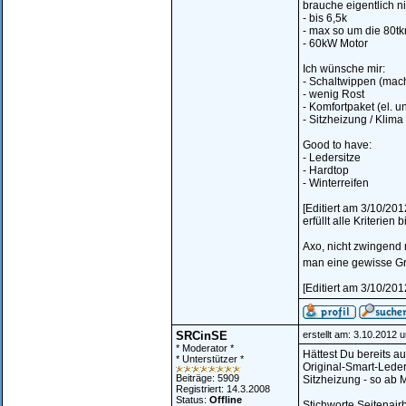
brauche eigentlich n
- bis 6,5k
- max so um die 80t
- 60kW Motor
Ich wünsche mir:
- Schaltwippen (mac
- wenig Rost
- Komfortpaket (el. 
- Sitzheizung / Klim
Good to have:
- Ledersitze
- Hardtop
- Winterreifen
[Editiert am 3/10/20
erfüllt alle Kriterien
Axo, nicht zwingend 
man eine gewisse Gru
[Editiert am 3/10/20
SRCinSE
erstellt am: 3.10.2012 
* Moderator *
Hättest Du bereits a
* Unterstützer *
Original-Smart-Leder
Beiträge: 5909
Sitzheizung - so ab M
Registriert: 14.3.2008
Status:
Offline
Stichworte Seitenair