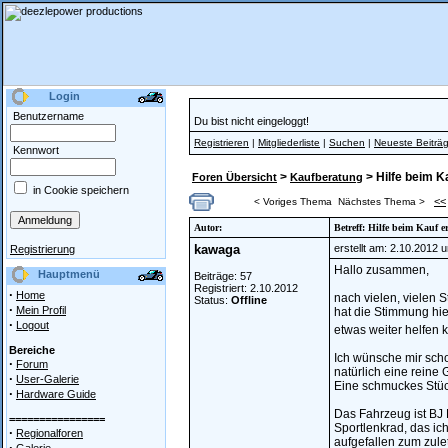
Login
Benutzername
Du bist nicht eingeloggt!
Registrieren
|
Mitgliederliste
|
Suchen
|
Neueste Beiträ
Kennwort
>
> Hilfe beim K
Foren Übersicht
Kaufberatung
in Cookie speichern
<<
< Voriges Thema
Nächstes Thema >
Autor:
Betreff: Hilfe beim Kauf 
kawaga
erstellt am: 2.10.2012 
Registrierung
Hallo zusammen,
Hauptmenü
Beiträge: 57
Registriert: 2.10.2012
·
Home
nach vielen, vielen 
Status:
Offline
·
Mein Profil
hat die Stimmung hie
·
Logout
etwas weiter helfen 
Bereiche
Ich wünsche mir scho
·
Forum
natürlich eine reine
·
User-Galerie
Eine schmuckes Stück
·
Hardware Guide
Das Fahrzeug ist BJ 
================
Sportlenkrad, das ic
·
Regionalforen
aufgefallen zum zulet
·