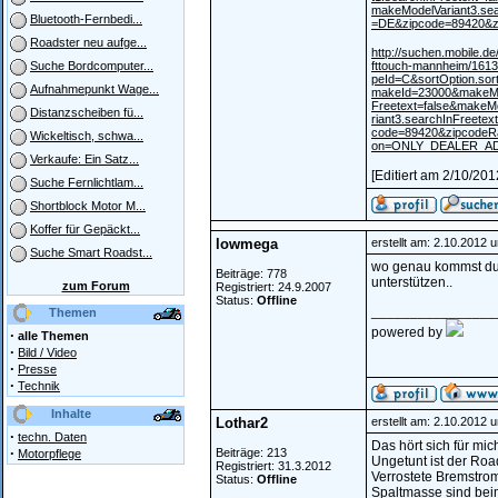
makeModelVariant3.se
Bluetooth-Fernbedi...
=DE&zipcode=89420&z
Roadster neu aufge...
http://suchen.mobile.d
fttouch-mannheim/161
Suche Bordcomputer...
peId=C&sortOption.so
Aufnahmepunkt Wage...
makeId=23000&makeMod
Freetext=false&makeMo
Distanzscheiben fü...
riant3.searchInFreete
code=89420&zipcodeRa
Wickeltisch, schwa...
on=ONLY_DEALER_A
Verkaufe: Ein Satz...
[Editiert am 2/10/20
Suche Fernlichtlam...
Shortblock Motor M...
Koffer für Gepäckt...
lowmega
erstellt am: 2.10.2012 
Suche Smart Roadst...
wo genau kommst du d
Beiträge: 778
unterstützen..
zum Forum
Registriert: 24.9.2007
Status:
Offline
________________
Themen
powered by
·
alle Themen
·
Bild / Video
·
Presse
·
Technik
Inhalte
Lothar2
erstellt am: 2.10.2012 
·
techn. Daten
Das hört sich für mic
·
Beiträge: 213
Motorpflege
Ungetunt ist der Roa
Registriert: 31.3.2012
Verrostete Bremstrom
Status:
Offline
Spaltmasse sind beim