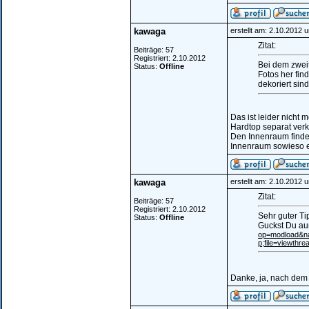
kawaga
erstellt am: 2.10.2012 
Zitat:
Beiträge: 57
Registriert: 2.10.2012
Bei dem zweit
Status:
Offline
Fotos her fin
dekoriert sind
Das ist leider nicht
Hardtop separat verk
Den Innenraum finde
Innenraum sowieso et
kawaga
erstellt am: 2.10.2012 
Zitat:
Beiträge: 57
Registriert: 2.10.2012
Sehr guter Ti
Status:
Offline
Guckst Du au
op=modload&
p;file=viewthr
Danke, ja, nach dem 