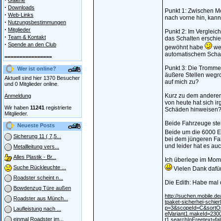
Galerie
·
Downloads
Punkt 1: Zwischen Mo
·
Web-Links
nach vorne hin, kann
·
Nutzungsbestimmungen
·
Mitglieder
Punkt 2: Im Vergleic
·
Team & Kontakt
das Schalten erschien
·
Spende an den Club
gewöhnt habe
wei
automatischem Schalt
================
Punkt 3: Die Trommel
Wer ist online?
äußere Stellen wegr
Aktuell sind hier 1370 Besucher
auf mich zu?
und 0 Mitglieder online.
Kurz zu dem anderen 
Anmeldung
von heute hat sich i
Wir haben
11241
registrierte
Schäden hinweisen
Mitglieder.
Beide Fahrzeuge steh
Neueste Posts
Beide um die 6000 E
Sicherung 11 ( 7,5...
bei dem jüngeren Fahr
und leider hat es au
Metallleitung vers...
Alles Plastik - Br...
Ich überlege im Mome
Suche Rückleuchte ...
Vielen Dank dafü
Roadster scheint n...
Die Edith: Habe mal 
Bowdenzug Türe außen
http://suchen.mobile.d
Roadster aus Münch...
tpaket-sicherhei-schi
p=3&scopeId=C&sortO
Laufleistung nach ...
elVariant1.makeId=23
einmal Roadster im...
t1.searchInFreetext=f