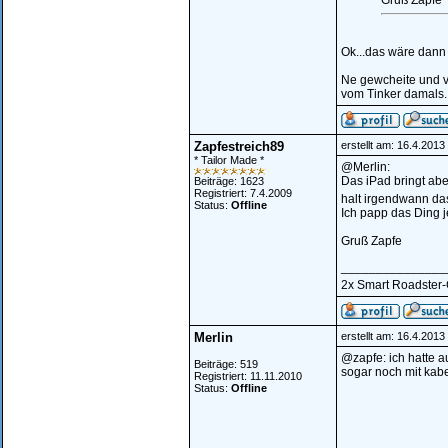
Gruß Zapfe
Ok...das wäre dann
Ne gewcheite und v
vom Tinker damals..
Zapfestreich89
erstellt am: 16.4.201
* Tailor Made *
@Merlin:
Das iPad bringt ab
Beiträge: 1623
Registriert: 7.4.2009
halt irgendwann das
Status:
Offline
Ich papp das Ding j
Gruß Zapfe
_______________
2x Smart Roadster-Co
Merlin
erstellt am: 16.4.201
@zapfe: ich hatte a
Beiträge: 519
sogar noch mit kabe
Registriert: 11.11.2010
Status:
Offline