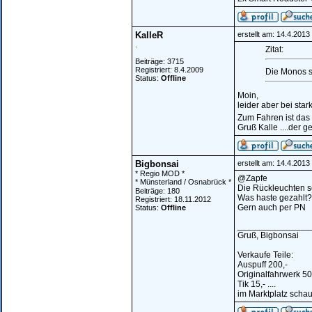
KalleR
erstellt am: 14.4.201
.
Zitat:
Beiträge: 3715
Registriert: 8.4.2009
Die Monos s
Status:
Offline
Moin,
leider aber bei sta
Zum Fahren ist das
Gruß Kalle ....der g
Bigbonsai
erstellt am: 14.4.201
* Regio MOD *
@Zapfe
* Münsterland / Osnabrück *
Die Rückleuchten s
Beiträge: 180
Was haste gezahlt?
Registriert: 18.11.2012
Gern auch per PN
Status:
Offline
_______________
Gruß, Bigbonsai
Verkaufe Teile:
Auspuff 200,-
Originalfahrwerk 50
Tik 15,- ....
im Marktplatz scha