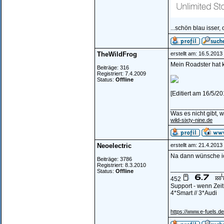
...schön blau isser,
TheWildFrog
erstellt am: 16.5.201
Mein Roadster hat 
Beiträge: 316
Registriert: 7.4.2009
Status:
Offline
[Editiert am 16/5/2
_______________
Was es nicht gibt, 
wild-sixty-nine.de
Neoelectric
erstellt am: 21.4.201
Na dann wünsche ich
Beiträge: 3786
Registriert: 8.3.2010
_______________
Status:
Offline
452
Support - wenn Zei
4*Smart // 3*Audi
https://www.e-fuels.de