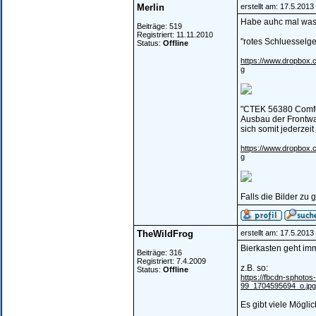
Merlin
erstellt am: 17.5.201
Habe auhc mal was 
Beiträge: 519
Registriert: 11.11.2010
"rotes Schluesselge
Status:
Offline
https://www.dropbo
g
"CTEK 56380 Comfort
Ausbau der Frontwann
sich somit jederzeit 
https://www.dropbox
g
Falls die Bilder zu 
TheWildFrog
erstellt am: 17.5.201
Bierkasten geht imm
Beiträge: 316
Registriert: 7.4.2009
z.B. so:
Status:
Offline
https://fbcdn-sphoto
99_1704595694_o.jpg
Es gibt viele Mögli