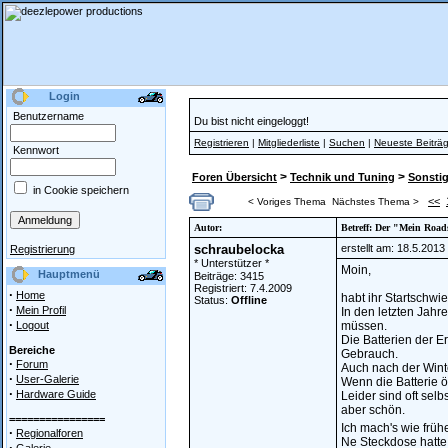
Login
Benutzername
Du bist nicht eingeloggt!
Registrieren
|
Mitgliederliste
|
Suchen
|
Neueste Beiträ
Kennwort
>
>
Foren Übersicht
Technik und Tuning
Sonstig
in Cookie speichern
<<
< Voriges Thema
Nächstes Thema >
Autor:
Betreff: Der "Mein Road
schraubelocka
erstellt am: 18.5.201
Registrierung
* Unterstützer *
Moin,
Hauptmenü
Beiträge: 3415
Registriert: 7.4.2009
·
Home
habt ihr Startschwie
Status:
Offline
·
Mein Profil
In den letzten Jahr
·
Logout
müssen.
Die Batterien der E
Bereiche
Gebrauch.
·
Forum
Auch nach der Wint
·
User-Galerie
Wenn die Batterie ö
·
Hardware Guide
Leider sind oft sel
aber schön.
================
Ich mach's wie frühe
·
Regionalforen
Ne Steckdose hatte
·