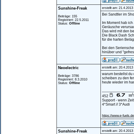
Sunshine-Freak
erstellt am: 21.4.201
Bei Sandtler im Sh
Beiträge: 155
Registriert: 22.5.2011
Im Moment hab ich a
Status:
Offline
Geräusche verursac
Das wird mit den be
Die Black Dash Sch
für die harten Belä
Bei den Seriensche
hinüber und "gefress
Neoelectric
erstellt am: 20.4.201
warum bestellst du 
Beiträge: 3786
scheiben zu den fe
Registriert: 8.3.2010
heute wieder im har
Status:
Offline
_______________
452
Support - wenn Zei
4*Smart // 3*Audi
https://www.e-fuels.de
Sunshine-Freak
erstellt am: 20.4.201