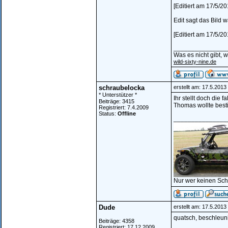
[Editiert am 17/5/2
Edit sagt das Bild w
[Editiert am 17/5/
_______________
Was es nicht gibt, 
wild-sixty-nine.de
schraubelocka
erstellt am: 17.5.201
* Unterstützer *
Ihr stellt doch die 
Beiträge: 3415
Thomas wollte besti
Registriert: 7.4.2009
Status:
Offline
_______________
Nur wer keinen Sch
Dude
erstellt am: 17.5.201
quatsch, beschleuni
Beiträge: 4358
Registriert: 17.12.2009