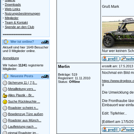
Galerie
·
Downloads
Gruß Mark
·
Web-Links
·
Nutzungsbestimmungen
_______________
·
Mitglieder
·
Team & Kontakt
·
Spende an den Club
================
Wer ist online?
Aktuell sind hier 1649 Besucher
Nur wer keinen Sch
und 0 Mitglieder online.
Anmeldung
Wir haben
11241
registrierte
Merlin
erstellt am: 17.5.2013
Mitglieder.
Nochmal ein Bild m
Beiträge: 519
Neueste Posts
Registriert: 11.11.2010
https://www.dropbox
Status:
Offline
Sicherung 11 ( 7,5...
g
Metallleitung vers...
Die Umwicklung des 
Alles Plastik - Br...
Die Fronthaube läss
Suche Rückleuchte ...
Einbauort war einfa
Roadster scheint n...
Edit: Tipfehler...
Bowdenzug Türe außen
Roadster aus Münch...
[Editiert am 17/5/2
Laufleistung nach ...
einmal Roadster im...