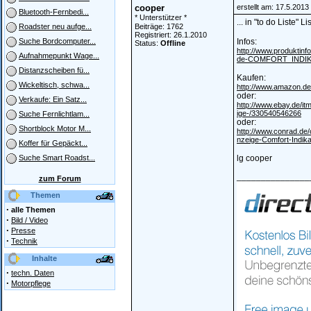
cooper
erstellt am: 17.5.2013
Bluetooth-Fernbedi...
* Unterstützer *
... in "to do Liste"
Beiträge: 1762
Roadster neu aufge...
Registriert: 26.1.2010
Infos:
Suche Bordcomputer...
Status:
Offline
http://www.produktin
Aufnahmepunkt Wage...
de-COMFORT_INDIK
Distanzscheiben fü...
Kaufen:
Wickeltisch, schwa...
http://www.amazon.d
oder:
Verkaufe: Ein Satz...
http://www.ebay.de/i
ige-/330540546266
Suche Fernlichtlam...
oder:
Shortblock Motor M...
http://www.conrad.d
nzeige-Comfort-Indika
Koffer für Gepäckt...
lg cooper
Suche Smart Roadst...
_______________
zum Forum
Themen
·
alle Themen
·
Bild / Video
·
Presse
·
Technik
Inhalte
·
techn. Daten
·
Motorpflege