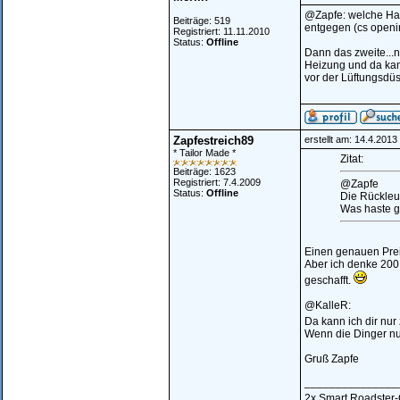
@Zapfe: welche Hal
Beiträge: 519
entgegen (cs openin
Registriert: 11.11.2010
Status:
Offline
Dann das zweite...n
Heizung und da kam
vor der Lüftungsdüs
Zapfestreich89
erstellt am: 14.4.201
* Tailor Made *
Zitat:
Beiträge: 1623
Registriert: 7.4.2009
@Zapfe
Status:
Offline
Die Rückleu
Was haste g
Einen genauen Preis
Aber ich denke 200 
geschafft.
@KalleR:
Da kann ich dir nu
Wenn die Dinger nur
Gruß Zapfe
_______________
2x Smart Roadster-Co