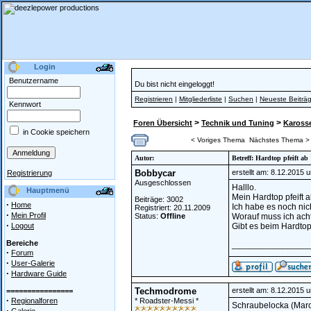
Login
Benutzername
Du bist nicht eingeloggt!
Registrieren
|
Mitgliederliste
|
Suchen
|
Neueste Beiträ
Kennwort
>
>
Foren Übersicht
Technik und Tuning
Karosser
in Cookie speichern
< Voriges Thema
Nächstes Thema >
Autor:
Betreff: Hardtop pfeift a
Bobbycar
erstellt am: 8.12.2015 
Registrierung
Ausgeschlossen
Halllo.
Hauptmenü
Mein Hardtop pfeift 
Beiträge: 3002
·
Home
Ich habe es noch ni
Registriert: 20.11.2009
·
Mein Profil
Status:
Offline
Worauf muss ich ach
·
Logout
Gibt es beim Hardtop
Bereiche
________________
·
Forum
·
User-Galerie
·
Hardware Guide
Techmodrome
erstellt am: 8.12.2015 
================
·
Regionalforen
* Roadster-Messi *
Schraubelocka (Marc)
·