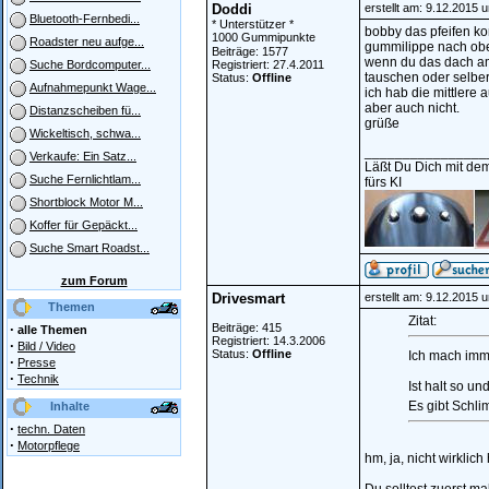
Doddi
erstellt am: 9.12.2015 
Bluetooth-Fernbedi...
* Unterstützer *
bobby das pfeifen ko
1000 Gummipunkte
Roadster neu aufge...
gummilippe nach oben
Beiträge: 1577
wenn du das dach am 
Registriert: 27.4.2011
Suche Bordcomputer...
tauschen oder selbe
Status:
Offline
Aufnahmepunkt Wage...
ich hab die mittlere 
aber auch nicht.
Distanzscheiben fü...
grüße
Wickeltisch, schwa...
________________
Verkaufe: Ein Satz...
Läßt Du Dich mit dem
Suche Fernlichtlam...
fürs KI
Shortblock Motor M...
Koffer für Gepäckt...
Suche Smart Roadst...
zum Forum
Drivesmart
erstellt am: 9.12.2015 
Themen
Zitat:
·
Beiträge: 415
alle Themen
Registriert: 14.3.2006
·
Bild / Video
Status:
Offline
Ich mach imme
·
Presse
·
Technik
Ist halt so u
Es gibt Schl
Inhalte
·
techn. Daten
·
Motorpflege
hm, ja, nicht wirklich