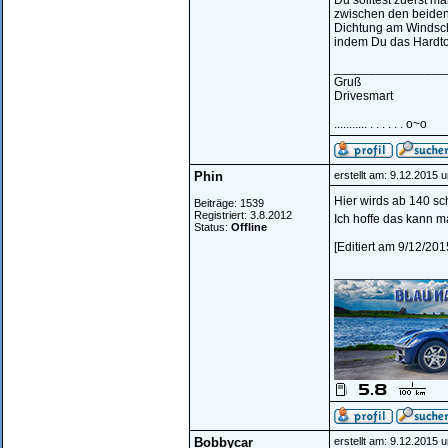
Du solltest zuerst ma
zwischen den beiden
Dichtung am Windsch
indem Du das Hardtop
________________
Gruß
Drivesmart
........... . . . . . . o~o
Phin
erstellt am: 9.12.2015 
Hier wirds ab 140 sc
Beiträge: 1539
Registriert: 3.8.2012
Ich hoffe das kann 
Status:
Offline
[Editiert am 9/12/201
________________
Bobbycar
erstellt am: 9.12.2015 