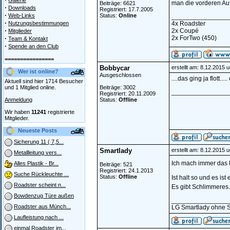
Galerie
man die vorderen Auf
Beiträge: 6621
·
Downloads
Registriert: 17.7.2005
·
Web-Links
Status:
Online
________________
·
Nutzungsbestimmungen
4x Roadster
·
2x Coupé
Mitglieder
·
2x ForTwo (450)
Team & Kontakt
·
Spende an den Club
================
Bobbycar
erstellt am: 8.12.2015 
Wer ist online?
Ausgeschlossen
....das ging ja flott..
Aktuell sind hier 1714 Besucher
und 1 Mitglied online.
Beiträge: 3002
________________
Registriert: 20.11.2009
Anmeldung
Status:
Offline
Wir haben
11241
registrierte
Mitglieder.
Neueste Posts
Sicherung 11 ( 7,5...
Smartlady
erstellt am: 8.12.2015 
Metallleitung vers...
Ich mach immer das R
Alles Plastik - Br...
Beiträge: 521
Registriert: 24.1.2013
Suche Rückleuchte ...
Status:
Offline
Ist halt so und es is
Roadster scheint n...
Es gibt Schlimmeres
Bowdenzug Türe außen
________________
Roadster aus Münch...
LG Smartlady ohne 
Laufleistung nach ...
einmal Roadster im...