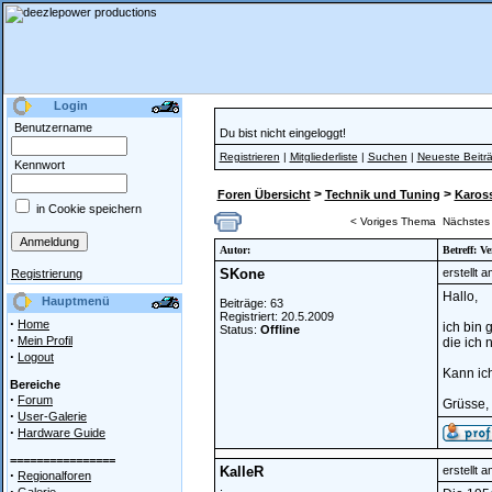
Login
Benutzername
Du bist nicht eingeloggt!
Registrieren
|
Mitgliederliste
|
Suchen
|
Neueste Beitr
Kennwort
>
>
Foren Übersicht
Technik und Tuning
Kaross
in Cookie speichern
< Voriges Thema
Nächstes
Autor:
Betreff: 
SKone
erstellt 
Registrierung
Hallo,
Hauptmenü
Beiträge: 63
Registriert: 20.5.2009
·
Home
ich bin 
Status:
Offline
·
Mein Profil
die ich 
·
Logout
Kann ich
Bereiche
·
Forum
Grüsse,
·
User-Galerie
·
Hardware Guide
================
KalleR
erstellt 
·
Regionalforen
.
·