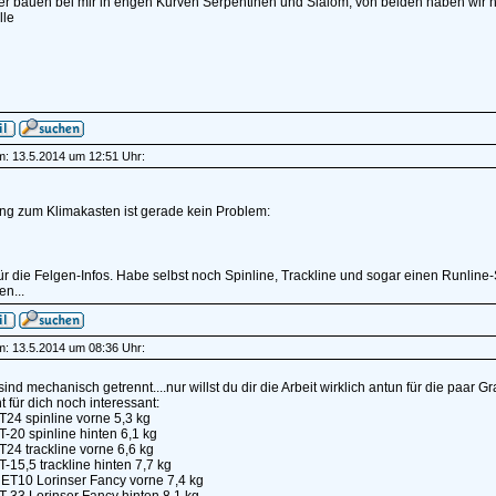
r bauen bei mir in engen Kurven Serpentinen und Slalom, von beiden haben wir hie
lle
am: 13.5.2014 um 12:51 Uhr:
ng zum Klimakasten ist gerade kein Problem:
r die Felgen-Infos. Habe selbst noch Spinline, Trackline und sogar einen Runline-
n...
am: 13.5.2014 um 08:36 Uhr:
 sind mechanisch getrennt....nur willst du dir die Arbeit wirklich antun für die paar 
ht für dich noch interessant:
24 spinline vorne 5,3 kg
-20 spinline hinten 6,1 kg
24 trackline vorne 6,6 kg
-15,5 trackline hinten 7,7 kg
 ET10 Lorinser Fancy vorne 7,4 kg