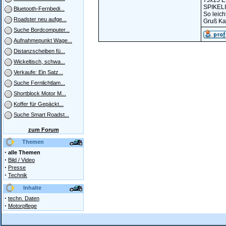
7Jx15 ET
SPIKELI
Bluetooth-Fernbedi...
So leich
Roadster neu aufge...
Gruß Ka
Suche Bordcomputer...
Aufnahmepunkt Wage...
Distanzscheiben fü...
Wickeltisch, schwa...
Verkaufe: Ein Satz...
Suche Fernlichtlam...
Shortblock Motor M...
Koffer für Gepäckt...
Suche Smart Roadst...
zum Forum
Themen
·
alle Themen
·
Bild / Video
·
Presse
·
Technik
Inhalte
·
techn. Daten
·
Motorpflege