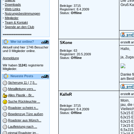
Galerie
Die 195e
·
Downloads
Gruß Ka
Beiträge: 3715
·
Web-Links
Registriert: 8.4.2009
·
Status:
Offline
Nutzungsbestimmungen
·
Mitglieder
·
Team & Kontakt
·
Spende an den Club
================
Wer ist online?
SKone
erstellt 
Aktuell sind hier 1746 Besucher
Hallo,
Beiträge: 63
und 0 Mitglieder online.
Registriert: 20.5.2009
ja, Zuga
Status:
Offline
Anmeldung
Wir haben
11241
registrierte
Mitglieder.
Danke fü
Neueste Posts
am Beste
Sicherung 11 ( 7,5...
Metallleitung vers...
KalleR
erstellt 
Alles Plastik - Br...
.
Moin,
Suche Rückleuchte ...
jau, die
Beiträge: 3715
Roadster scheint n...
Vielleic
Registriert: 8.4.2009
Status:
Offline
5Jx15 ET
Bowdenzug Türe außen
6Jx15 ET
Roadster aus Münch...
6Jx15 ET
7Jx15 ET
Laufleistung nach ...
6,5xJ15
einmal Roadster im...