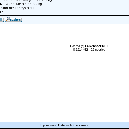
-33 Lorinser Fancy hinten 8,1 kg
NE vorne wie hinten 8,2 kg
t sind die Fancys nicht.
lle
Hosted @
Falkenseer.NET
0.1214452 - 22 queries
Impressum | Datenschutzerklärung