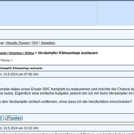
äge
|
Aktuelle Themen
|
FAQ
|
Statistiken
> Verdampfer Klimaanlage ausbauen
erie / Interieur / Klima
 Thema >
Verdampfer Klimaanlage ausbauen
am: 13.5.2014 um 07:56 Uhr:
gerade dabei unser Ersatz-SRC komplett zu restaurieren und möchte die Chance da
nie nutze. Eigentlich eine einfache Aufgabe, jedoch bin ich mir beim Verdampfer im 
 den Verdampfer einfach entfernen, ohne dass ich die Heizfunktion einschränke?
am: 13.5.2014 um 13:15 Uhr: