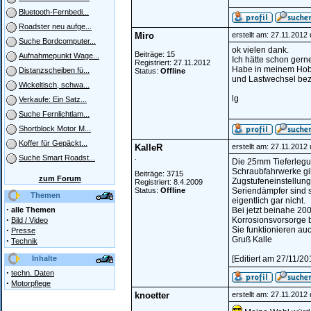
Bluetooth-Fernbedi...
Roadster neu aufge...
Miro
erstellt am: 27.11.2012
Suche Bordcomputer...
ok vielen dank.
Beiträge: 15
Aufnahmepunkt Wage...
Ich hätte schon gerne
Registriert: 27.11.2012
Habe in meinem Hobb
Distanzscheiben fü...
Status:
Offline
und Lastwechsel beza
Wickeltisch, schwa...
lg
Verkaufe: Ein Satz...
Suche Fernlichtlam...
Shortblock Motor M...
Koffer für Gepäckt...
KalleR
erstellt am: 27.11.2012
.
Suche Smart Roadst...
Die 25mm Tieferlegu
Schraubfahrwerke gib
Beiträge: 3715
zum Forum
Zugstufeneinstellung 
Registriert: 8.4.2009
Status:
Offline
Seriendämpfer sind s
Themen
eigentlich gar nicht.
·
alle Themen
Bei jetzt beinahe 20
·
Korrosionsvorsorge 
Bild / Video
·
Sie funktionieren a
Presse
Gruß Kalle
·
Technik
Inhalte
[Editiert am 27/11/2
·
techn. Daten
·
Motorpflege
knoetter
erstellt am: 27.11.2012