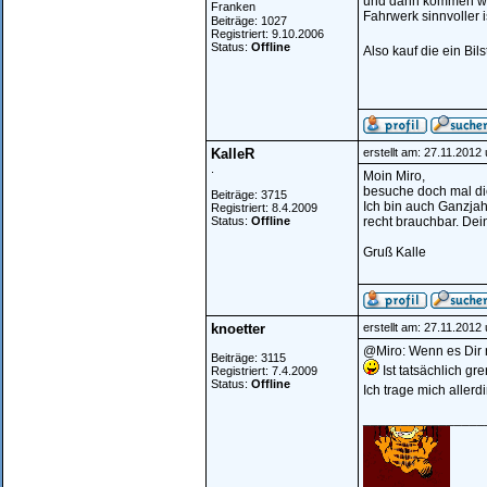
und dann kommen wir 
Franken
Fahrwerk sinnvoller i
Beiträge: 1027
Registriert: 9.10.2006
Status:
Offline
Also kauf die ein Bi
KalleR
erstellt am: 27.11.2012
.
Moin Miro,
besuche doch mal di
Beiträge: 3715
Ich bin auch Ganzjah
Registriert: 8.4.2009
Status:
Offline
recht brauchbar. De
Gruß Kalle
knoetter
erstellt am: 27.11.2012
@Miro: Wenn es Dir na
Beiträge: 3115
Ist tatsächlich gr
Registriert: 7.4.2009
Status:
Offline
Ich trage mich alle
________________