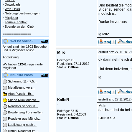
Galerie
·
Downloads
Und besteht die mögl
·
Web-Links
Bilder zu senden, da
·
Nutzungsbestimmungen
möglich ist.
·
Mitglieder
·
Danke im vorraus
Team & Kontakt
·
Spende an den Club
================
lg Miro
Wer ist online?
Aktuell sind hier 1803 Besucher
und 0 Mitglieder online.
Miro
erstellt am: 27.11.2012
Anmeldung
ok dann nehme ich d
Beiträge: 15
Registriert: 27.11.2012
Wir haben
11241
registrierte
Status:
Offline
Mitglieder.
Hat denn trotzdem j
Neueste Posts
lg
Sicherung 11 ( 7,5...
Metallleitung vers...
Alles Plastik - Br...
KalleR
erstellt am: 27.11.2012
Suche Rückleuchte ...
.
Moin,
Roadster scheint n...
das brauchst du bei 
Beiträge: 3715
Bowdenzug Türe außen
Registriert: 8.4.2009
Status:
Offline
Gruß Kalle
Roadster aus Münch...
Laufleistung nach ...
einmal Roadster im...