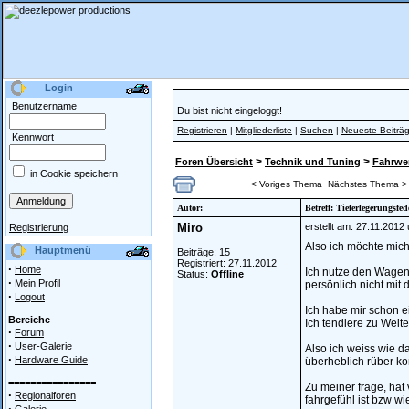
Login
Benutzername
Du bist nicht eingeloggt!
Registrieren
|
Mitgliederliste
|
Suchen
|
Neueste Beiträ
Kennwort
>
>
Foren Übersicht
Technik und Tuning
Fahrwer
in Cookie speichern
< Voriges Thema
Nächstes Thema >
Autor:
Betreff: Tieferlegerungsf
Miro
erstellt am: 27.11.2012
Registrierung
Also ich möchte mich
Hauptmenü
Beiträge: 15
Registriert: 27.11.2012
·
Home
Ich nutze den Wagen 
Status:
Offline
·
Mein Profil
persönlich nicht mit d
·
Logout
Ich habe mir schon e
Bereiche
Ich tendiere zu Wei
·
Forum
·
User-Galerie
Also ich weiss wie da
·
Hardware Guide
überheblich rüber kom
================
Zu meiner frage, hat
·
Regionalforen
fahrgefühl ist bzw wie
·