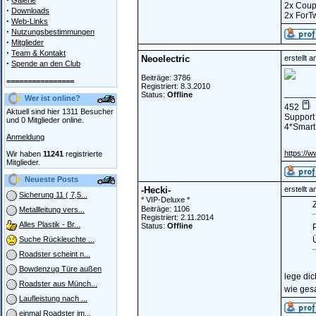
Galerie
2x Cou
·
Downloads
2x ForT
·
Web-Links
·
Nutzungsbestimmungen
·
Mitglieder
·
Team & Kontakt
Neoelectric
erstellt 
·
Spende an den Club
Beiträge: 3786
================
Registriert: 8.3.2010
______
Status:
Offline
Wer ist online?
452
Aktuell sind hier 1311 Besucher
Support 
und 0 Mitglieder online.
4*Smart 
Anmeldung
https://w
Wir haben
11241
registrierte
Mitglieder.
Neueste Posts
-Hecki-
erstellt 
Sicherung 11 ( 7,5...
* VIP-Deluxe *
Z
Beiträge: 1106
Metallleitung vers...
Registriert: 2.11.2014
Alles Plastik - Br...
Status:
Offline
Suche Rückleuchte ...
Roadster scheint n...
Bowdenzug Türe außen
lege dic
Roadster aus Münch...
wie gesa
Laufleistung nach ...
einmal Roadster im...