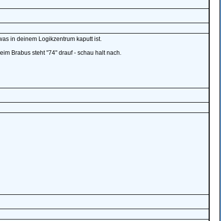
 was in deinem Logikzentrum kaputt ist.
eim Brabus steht "74" drauf - schau halt nach.