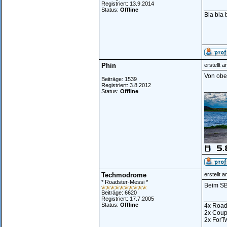
Registriert: 13.9.2014
______
Status:
Offline
Bla bla b
Phin
erstellt 
Von oben
Beiträge: 1539
Registriert: 3.8.2012
______
Status:
Offline
Techmodrome
erstellt 
* Roadster-Messi *
Beim SB
Beiträge: 6620
______
Registriert: 17.7.2005
Status:
Offline
4x Road
2x Cou
2x ForT