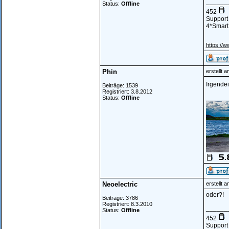
______
Status:
Offline
452
Support 
4*Smart 
https://w
Phin
erstellt 
Irgendei
Beiträge: 1539
Registriert: 3.8.2012
______
Status:
Offline
Neoelectric
erstellt 
oder?!
Beiträge: 3786
Registriert: 8.3.2010
______
Status:
Offline
452
Support 