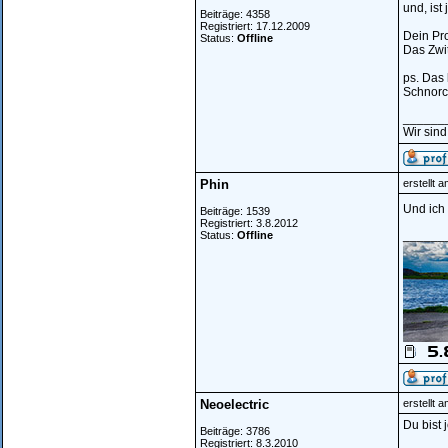
und, ist
Beiträge: 4358
Registriert: 17.12.2009
Dein Pro
Status:
Offline
Das Zwit
ps. Das 
Schnorc
______
Wir sind
Phin
erstellt 
Und ich 
Beiträge: 1539
Registriert: 3.8.2012
______
Status:
Offline
Neoelectric
erstellt 
Du bist 
Beiträge: 3786
Registriert: 8.3.2010