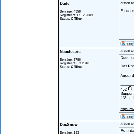
Dude
erstellt 
Fauchen.
Beiträge: 4358
Registriert: 17.12.2009
Status:
Offline
Neoelectric
erstellt 
Dude, es
Beiträge: 3786
Registriert: 8.3.2010
Das Rohr
Status:
Offline
Ausserd
______
452
Support 
4*Smart 
https://w
DocSnow
erstellt 
Es ist d
Beiträge: 193