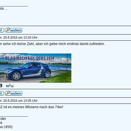
______________
la ...
am: 20.8.2016 um 13:26 Uhr:
 sehe ich keine Zahl, aber ich gebe mich erstmal damit zufrieden.
______________
am: 20.8.2016 um 13:05 Uhr:
2 ist es meines Wissens nach das 74er!
______________
ster
pé
wo (450)