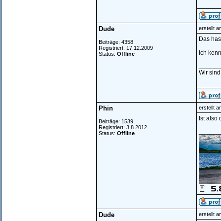
Dude
erstellt 
Das hast
Beiträge: 4358
Registriert: 17.12.2009
Ich kenn
Status:
Offline
______
Wir sind
Phin
erstellt 
Ist also
Beiträge: 1539
Registriert: 3.8.2012
______
Status:
Offline
Dude
erstellt 