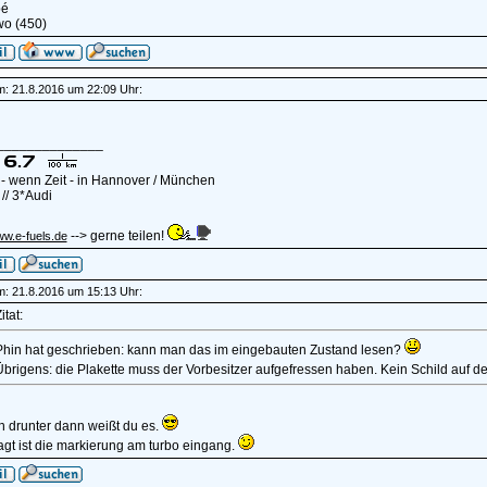
pé
wo (450)
am: 21.8.2016 um 22:09 Uhr:
______________
- wenn Zeit - in Hannover / München
// 3*Audi
--> gerne teilen!
ww.e-fuels.de
am: 21.8.2016 um 15:13 Uhr:
itat:
Phin hat geschrieben: kann man das im eingebauten Zustand lesen?
Übrigens: die Plakette muss der Vorbesitzer aufgefressen haben. Kein Schild auf d
h drunter dann weißt du es.
gt ist die markierung am turbo eingang.