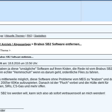
äge
|
Aktuelle Themen
|
FAQ
|
Statistiken
> Brabus SB2 Software entfernen...
/ Antrieb / Abgasanlage
 Thema >
rabus SB2 Software entfernen...
lt am: 18.8.2016 um 15:56 Uhr:
aben ja diese "unsägliche" Software auf Ihren Kisten, die Rede ist vom Brabus SB2
in echter "Hemmschuh" wenn es darum geht, ordentliche Files zu fahren.
es mittlerweile möglich, diese Software ohne Probleme vom MEG zu "kratzen" und d
2005er 60Kw aufzuspielen. Danach ist der "Fluch" vorbei und die Hütte steht für
en, SIRs, CS-Gas und mehr offen.
SB2 los werden will, kann sich also ab sofort vertrauensvoll an mich wenden!
______________
ster