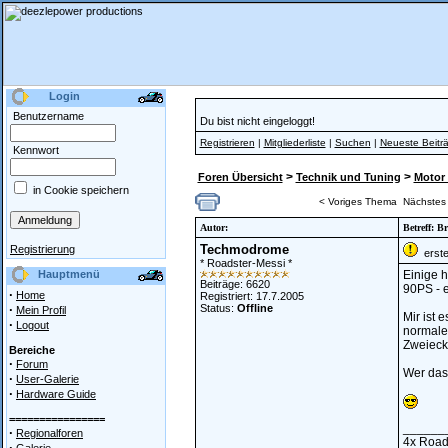
Login
Benutzername
Du bist nicht eingeloggt!
Registrieren
|
Mitgliederliste
|
Suchen
|
Neueste Beitr
Kennwort
>
>
Foren Übersicht
Technik und Tuning
Motor 
in Cookie speichern
< Voriges Thema
Nächstes
Autor:
Betreff: B
Techmodrome
Registrierung
erstel
* Roadster-Messi *
Hauptmenü
Einige h
Beiträge: 6620
90PS - e
·
Home
Registriert: 17.7.2005
·
Status:
Offline
Mein Profil
Mir ist 
·
Logout
normale 
Zweieck
Bereiche
·
Forum
Wer das 
·
User-Galerie
·
Hardware Guide
================
______
·
Regionalforen
4x Road
·