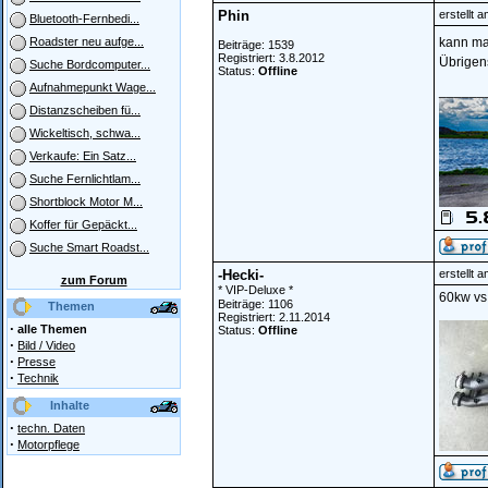
Phin
erstellt 
Bluetooth-Fernbedi...
kann ma
Roadster neu aufge...
Beiträge: 1539
Registriert: 3.8.2012
Übrigens
Suche Bordcomputer...
Status:
Offline
Aufnahmepunkt Wage...
______
Distanzscheiben fü...
Wickeltisch, schwa...
Verkaufe: Ein Satz...
Suche Fernlichtlam...
Shortblock Motor M...
Koffer für Gepäckt...
Suche Smart Roadst...
-Hecki-
erstellt 
zum Forum
* VIP-Deluxe *
60kw vs
Beiträge: 1106
Themen
Registriert: 2.11.2014
·
alle Themen
Status:
Offline
·
Bild / Video
·
Presse
·
Technik
Inhalte
·
techn. Daten
·
Motorpflege