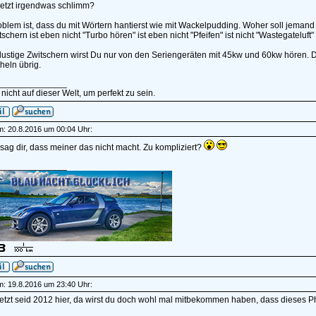
 jetzt irgendwas schlimm?
blem ist, dass du mit Wörtern hantierst wie mit Wackelpudding. Woher soll jemand
schern ist eben nicht "Turbo hören" ist eben nicht "Pfeifen" ist nicht "Wastegateluft"
lustige Zwitschern wirst Du nur von den Seriengeräten mit 45kw und 60kw hören. Das
heln übrig.
______________
 nicht auf dieser Welt, um perfekt zu sein.
am: 20.8.2016 um 00:04 Uhr:
sag dir, dass meiner das nicht macht. Zu kompliziert?
______________
am: 19.8.2016 um 23:40 Uhr:
jetzt seid 2012 hier, da wirst du doch wohl mal mitbekommen haben, dass dieses P