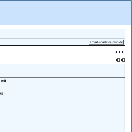
smart-roadster-club.de
 mit
as