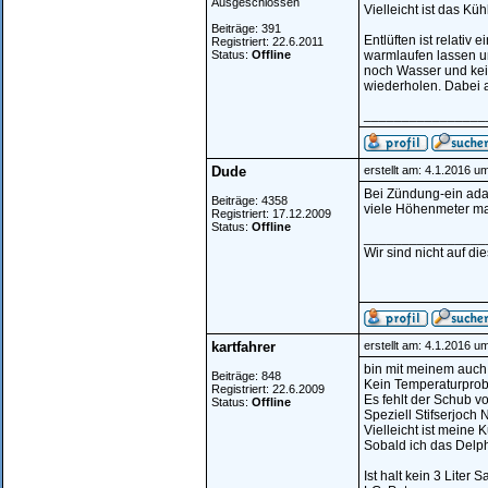
Ausgeschlossen
Vielleicht ist das Kü
Beiträge: 391
Entlüften ist relati
Registriert: 22.6.2011
Status:
Offline
warmlaufen lassen u
noch Wasser und kein
wiederholen. Dabei a
________________
Dude
erstellt am: 4.1.2016 u
Bei Zündung-ein ada
Beiträge: 4358
viele Höhenmeter mac
Registriert: 17.12.2009
Status:
Offline
________________
Wir sind nicht auf di
kartfahrer
erstellt am: 4.1.2016 u
bin mit meinem auch
Beiträge: 848
Kein Temperaturprob
Registriert: 22.6.2009
Es fehlt der Schub v
Status:
Offline
Speziell Stifserjoch
Vielleicht ist meine 
Sobald ich das Delph
Ist halt kein 3 Liter S