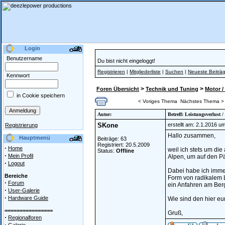
Login
Benutzername
Du bist nicht eingeloggt!
Registrieren
|
Mitgliederliste
|
Suchen
|
Neueste Beiträ
Kennwort
>
>
Foren Übersicht
Technik und Tuning
Motor /
in Cookie speichern
< Voriges Thema
Nächstes Thema >
Autor:
Betreff: Leistungsverlust 
SKone
erstellt am: 2.1.2016 u
Registrierung
Hallo zusammen,
Hauptmenü
Beiträge: 63
Registriert: 20.5.2009
·
Home
weil ich stets um die
Status:
Offline
·
Mein Profil
Alpen, um auf den P
·
Logout
Dabei habe ich imme
Bereiche
Form von radikalem L
·
Forum
ein Anfahren am Berg
·
User-Galerie
·
Hardware Guide
Wie sind den hier e
================
Gruß,
·
Regionalforen
·