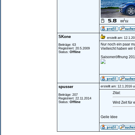
SKone
erstellt am: 12.1.2
Nur noch ein paar ma
Beiträge: 63
Registriert: 20.5.2009
Vielleicht haben wir
Status:
Offline
Saisoneröffnung 201
spusser
erstellt am: 12.1.2016 
Zitat:
Beiträge: 207
Registriert: 22.11.2014
Status:
Offline
Wird Zeit fü
Geile Idee