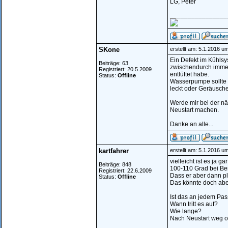
LG, Peter
________________
SKone
erstellt am: 5.1.2016 u
Ein Defekt im Kühlsy
Beiträge: 63
zwischendurch immer
Registriert: 20.5.2009
entlüftet habe.
Status:
Offline
Wasserpumpe sollte a
leckt oder Geräusch
Werde mir bei der n
Neustart machen.
Danke an alle...
kartfahrer
erstellt am: 5.1.2016 u
vielleicht ist es ja 
Beiträge: 848
100-110 Grad bei Ber
Registriert: 22.6.2009
Dass er aber dann plö
Status:
Offline
Das könnte doch abe
Ist das an jedem Pas
Wann tritt es auf?
Wie lange?
Nach Neustart weg o