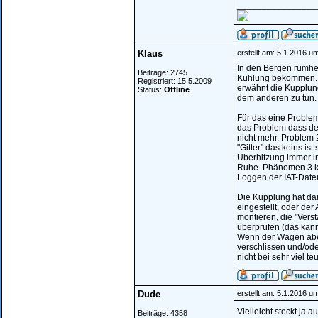
________________
Klaus
erstellt am: 5.1.2016 u
In den Bergen rumhei
Beiträge: 2745
Kühlung bekommen. S
Registriert: 15.5.2009
erwähnt die Kupplun
Status:
Offline
dem anderen zu tun.
Für das eine Problem
das Problem dass der
nicht mehr. Problem 
"Gitter" das keins is
Überhitzung immer in 
Ruhe. Phänomen 3 kön
Loggen der IAT-Daten
Die Kupplung hat dami
eingestellt, oder der
montieren, die "Vers
überprüfen (das kann
Wenn der Wagen aber
verschlissen und/ode
nicht bei sehr viel t
Dude
erstellt am: 5.1.2016 u
Vielleicht steckt ja 
Beiträge: 4358