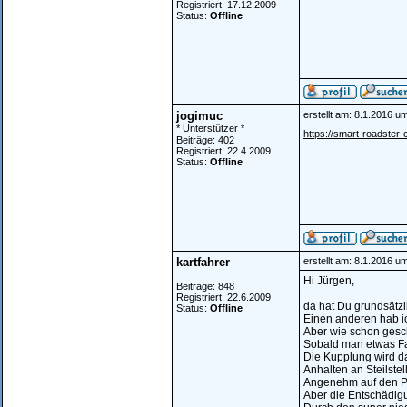
Registriert: 17.12.2009
Status:
Offline
jogimuc
erstellt am: 8.1.2016 u
* Unterstützer *
https://smart-roadster-
Beiträge: 402
Registriert: 22.4.2009
Status:
Offline
kartfahrer
erstellt am: 8.1.2016 u
Hi Jürgen,
Beiträge: 848
Registriert: 22.6.2009
da hat Du grundsätzl
Status:
Offline
Einen anderen hab ic
Aber wie schon gesch
Sobald man etwas Fah
Die Kupplung wird da 
Anhalten an Steilstell
Angenehm auf den Pä
Aber die Entschädig