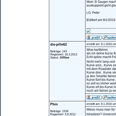
Mein 3l Sauger mach
auskuppelst geht glei
LG, Peter
[Editiert am 8/1/2016
________________
die-pille62
erstellt am: 8.1.2016 u
Wow kartfahrer,
Beiträge: 143
als ich deine kurze 
Registriert: 16.3.2013
Echt spitze macht Fr
Status:
Offline
Nicht mehr lang und 
Kurve eins , Kurve z
mit dem Roadster ste
Kurve drei , Kurve vi
ja den Smartie fahren
Kurve fünf bis Kurve
so soll es immer wei
Kurve elf bis Kurve h
noch am fahren ja w
Phin
erstellt am: 8.1.2016 u
Wieso muss man für so
Beiträge: 1539
hinsetzen? Unversch
Registriert: 3.8.2012