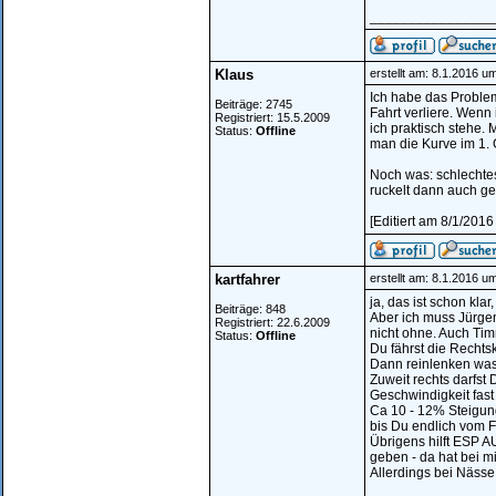
________________
Klaus
erstellt am: 8.1.2016 u
Ich habe das Problem
Beiträge: 2745
Fahrt verliere. Wenn 
Registriert: 15.5.2009
ich praktisch stehe.
Status:
Offline
man die Kurve im 1.
Noch was: schlechtes
ruckelt dann auch g
[Editiert am 8/1/2016
kartfahrer
erstellt am: 8.1.2016 u
ja, das ist schon kla
Beiträge: 848
Aber ich muss Jürgen
Registriert: 22.6.2009
nicht ohne. Auch Ti
Status:
Offline
Du fährst die Rechtsk
Dann reinlenken was
Zuweit rechts darfst 
Geschwindigkeit fast n
Ca 10 - 12% Steigun
bis Du endlich vom F
Übrigens hilft ESP A
geben - da hat bei mi
Allerdings bei Nässe 