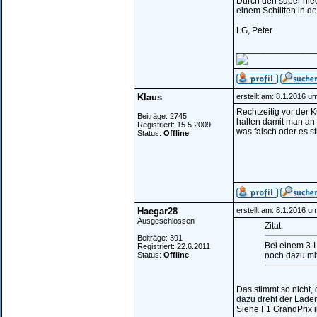
Durch den super nied
einem Schlitten in de
LG, Peter
________________
Klaus
erstellt am: 8.1.2016 u
Rechtzeitig vor der 
Beiträge: 2745
halten damit man an
Registriert: 15.5.2009
was falsch oder es s
Status:
Offline
Haegar28
erstellt am: 8.1.2016 u
Ausgeschlossen
Zitat:
Beiträge: 391
Bei einem 3-L
Registriert: 22.6.2011
Status:
Offline
noch dazu mi
Das stimmt so nicht,
dazu dreht der Lader
Siehe F1 GrandPrix i