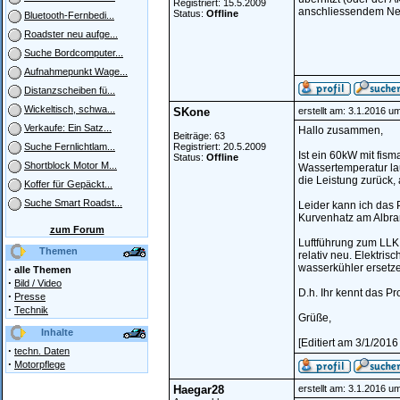
Registriert: 15.5.2009
anschliessendem Neu
Status:
Offline
Bluetooth-Fernbedi...
Roadster neu aufge...
Suche Bordcomputer...
Aufnahmepunkt Wage...
Distanzscheiben fü...
Wickeltisch, schwa...
SKone
erstellt am: 3.1.2016 u
Verkaufe: Ein Satz...
Hallo zusammen,
Beiträge: 63
Registriert: 20.5.2009
Suche Fernlichtlam...
Ist ein 60kW mit fis
Status:
Offline
Shortblock Motor M...
Wassertemperatur lau
die Leistung zurück,
Koffer für Gepäckt...
Suche Smart Roadst...
Leider kann ich das 
Kurvenhatz am Albran
zum Forum
Luftführung zum LLK i
Themen
relativ neu. Elektris
wasserkühler ersetz
·
alle Themen
·
Bild / Video
D.h. Ihr kennt das P
·
Presse
·
Technik
Grüße,
Inhalte
[Editiert am 3/1/201
·
techn. Daten
·
Motorpflege
Haegar28
erstellt am: 3.1.2016 u