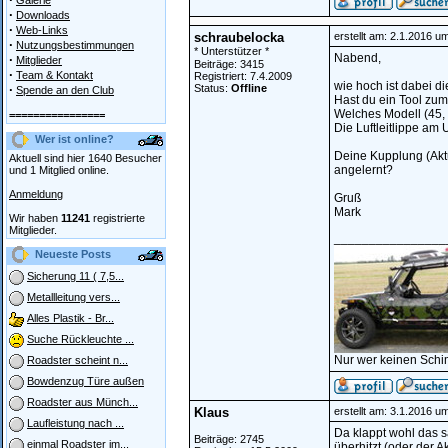
Galerie
·
Downloads
·
Web-Links
schraubelocka
erstellt am: 2.1.2016 u
·
Nutzungsbestimmungen
* Unterstützer *
Nabend,
·
Mitglieder
Beiträge: 3415
·
Team & Kontakt
Registriert: 7.4.2009
wie hoch ist dabei di
·
Status:
Offline
Spende an den Club
Hast du ein Tool zum
Welches Modell (45, 6
================
Die Luftleitlippe am
Wer ist online?
Deine Kupplung (Akt
Aktuell sind hier 1640 Besucher
angelernt?
und 1 Mitglied online.
Anmeldung
Gruß
Mark
Wir haben
11241
registrierte
Mitglieder.
________________
Neueste Posts
Sicherung 11 ( 7,5...
Metallleitung vers...
Alles Plastik - Br...
Suche Rückleuchte ...
Nur wer keinen Schi
Roadster scheint n...
Bowdenzug Türe außen
Roadster aus Münch...
Klaus
erstellt am: 3.1.2016 u
Laufleistung nach ...
Da klappt wohl das s
Beiträge: 2745
einmal Roadster im...
überhitzt (oder der A