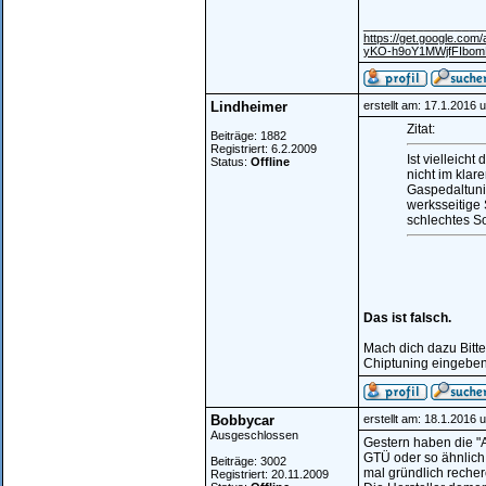
________________
https://get.google.c
yKO-h9oY1MWjfFIbo
Lindheimer
erstellt am: 17.1.2016 
Zitat:
Beiträge: 1882
Registriert: 6.2.2009
Ist vielleich
Status:
Offline
nicht im klare
Gaspedaltunin
werksseitige
schlechtes S
Das ist falsch.
Mach dich dazu Bitte
Chiptuning eingeben
Bobbycar
erstellt am: 18.1.2016 
Ausgeschlossen
Gestern haben die "
GTÜ oder so ähnlich
Beiträge: 3002
mal gründlich recherc
Registriert: 20.11.2009