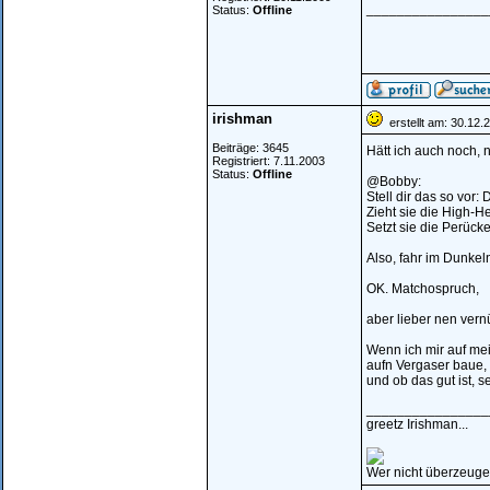
________________
Status:
Offline
irishman
erstellt am: 30.12.
Beiträge: 3645
Hätt ich auch noch, 
Registriert: 7.11.2003
Status:
Offline
@Bobby:
Stell dir das so vor:
Zieht sie die High-He
Setzt sie die Perücke
Also, fahr im Dunkel
OK. Matchospruch,
aber lieber nen vern
Wenn ich mir auf me
aufn Vergaser baue, z
und ob das gut ist, sei
________________
greetz Irishman...
Wer nicht überzeugen