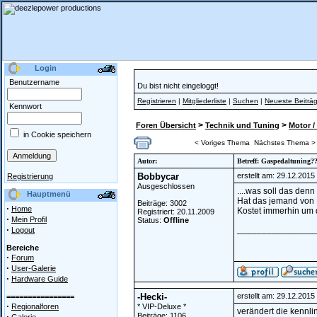
Login
Benutzername
Du bist nicht eingeloggt!
Registrieren
|
Mitgliederliste
|
Suchen
|
Neueste Beiträ
Kennwort
>
>
Foren Übersicht
Technik und Tuning
Motor /
in Cookie speichern
< Voriges Thema
Nächstes Thema >
Autor:
Betreff: Gaspedaltuning?
Bobbycar
erstellt am: 29.12.201
Registrierung
Ausgeschlossen
....was soll das den
Hauptmenü
Hat das jemand von 
Beiträge: 3002
·
Home
Kostet immerhin um di
Registriert: 20.11.2009
·
Mein Profil
Status:
Offline
·
________________
Logout
Bereiche
·
Forum
·
User-Galerie
·
Hardware Guide
-Hecki-
erstellt am: 29.12.201
================
·
Regionalforen
* VIP-Deluxe *
verändert die kennli
·
Beiträge: 1106