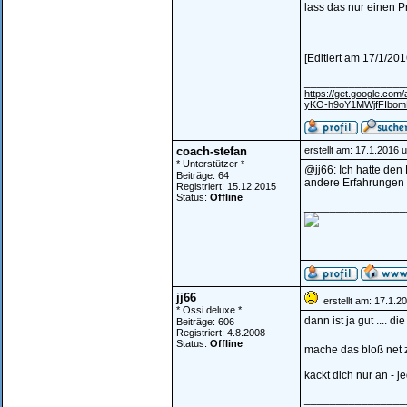
lass das nur einen Pr
[Editiert am 17/1/201
________________
https://get.google.c
yKO-h9oY1MWjfFIbo
coach-stefan
erstellt am: 17.1.2016 
* Unterstützer *
@jj66: Ich hatte den
Beiträge: 64
andere Erfahrungen
Registriert: 15.12.2015
Status:
Offline
________________
jj66
erstellt am: 17.1.2
* Ossi deluxe *
dann ist ja gut .... d
Beiträge: 606
Registriert: 4.8.2008
Status:
Offline
mache das bloß net z
kackt dich nur an - j
________________