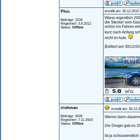
Phin
erstellt am: 30.12.201
Wieso eigentlich 20
Beiträge: 1539
die Stecker vom Gasp
Registriert: 3.8.2012
schön ins Fahren ein
Status:
Offline
kurz nach Anfang sc
nicht im Auto.
[Editiert am 30/12/2
________________
irishman
erstellt am: 30.12.
Beiträge: 3645
Wenns dann dauernd
Registriert: 7.11.2003
Status:
Offline
Die Dinger gab es 2
Ist ja schlussendlic