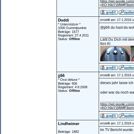
https://get.google.c
yKO-h9oY1MWjfFIbo
Doddi
erstellt am: 17.1.2016 
* Unterstützer *
@jj66 du hast da wo
1000 Gummipunkte
Beiträge: 1577
________________
Registriert: 27.4.2011
Status:
Offline
Läßt Du Dich mit dem
fürs KI
jj66
erstellt am: 17.1.2016 
* Ossi deluxe *
dieses jahr lasse ich
Beiträge: 606
Registriert: 4.8.2008
Status:
Offline
oder war da noch was 
________________
https://get.google.c
yKO-h9oY1MWjfFIbo
Lindheimer
erstellt am: 17.1.2016 
Im TV Bericht wurde 
Beiträge: 1882