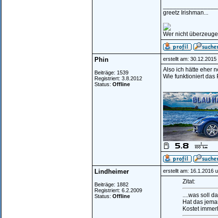
________________
greetz Irishman...
Wer nicht überzeugen
Phin
erstellt am: 30.12.201
Also ich hätte eher 
Beiträge: 1539
Wie funktioniert das 
Registriert: 3.8.2012
Status:
Offline
________________
Lindheimer
erstellt am: 16.1.2016 
Zitat:
Beiträge: 1882
Registriert: 6.2.2009
....was soll 
Status:
Offline
Hat das jema
Kostet immerh