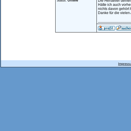
Status:
Offline
Die Hersteller dement
Hätte ich auch vorher
nichts davon gehört ha
Danke für die vielen 
________________
Impressu