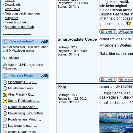
Galerie
bringt keine zusätzl
Registriert: 2.11.2014
·
Downloads
wie beim original.
Status:
Offline
·
Web-Links
bin das schon probe
·
Nutzungsbestimmungen
Original Gaspedal ist
·
Mitglieder
im Prinzip bringt es
·
Team & Kontakt
geben könntest.
·
Spende an den Club
================
SmartRoadsterCoupe
erstellt am: 29.12.201
Wer ist online?
Mit anderen Worten, m
Aktuell sind hier 1180 Besucher
Beiträge: 9230
und 0 Mitglieder online.
Registriert: 8.4.2009
Gabs hier schon nen M
Status:
Offline
Anmeldung
Wir haben
11241
registrierte
Mitglieder.
Neueste Posts
Sicherung 11 ( 7,5...
Phin
erstellt am: 29.12.201
Metallleitung vers...
Lustige Sache, den Ef
Alles Plastik - Br...
Beiträge: 1539
das Pedal ein Stück 
Registriert: 3.8.2012
Suche Rückleuchte ...
Status:
Offline
drauflatschen und 20
Roadster scheint n...
________________
Bowdenzug Türe außen
Roadster aus Münch...
Laufleistung nach ...
einmal Roadster im...