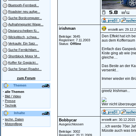
Bluetooth-Fernbedi...
Roadster neu aufge...
Suche Bordcomputer...
Aufnahmepunkt Wage...
irishman
erstellt am: 29.12.
Distanzscheiben fü...
Den Effekt hat ich b
Beiträge: 3645
Wickeltisch, schwa...
Registriert: 7.11.2003
aus dem Kofferraum 
Verkaufe: Ein Satz...
Status:
Offline
Einfach das Gaspedal
Suche Fernlichtlam...
Kiste ging ab wie (n
Shortblock Motor M...
gleiche....
Koffer für Gepäckt...
Das Beste an der Kar
Suche Smart Roadst...
versenkt...
zum Forum
Immer wieder ein Br
Themen
________________
greetz Irishman...
·
alle Themen
·
Bild / Video
·
Presse
Wer nicht überzeugen
·
Technik
Inhalte
·
techn. Daten
Bobbycar
erstellt am: 30.12.201
·
Motorpflege
Ausgeschlossen
....ich werde 70er J
Müsste auch was brin
Beiträge: 3002
Registriert: 20.11.2009