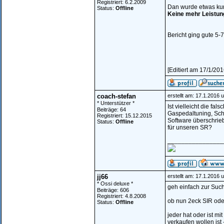
Registriert: 6.2.2009
Dan wurde etwas kurz
Status:
Offline
Keine mehr Leistung
Bericht ging gute 5-7
[Editiert am 17/1/20
coach-stefan
erstellt am: 17.1.2016 
* Unterstützer *
Ist vielleicht die fa
Beiträge: 64
Gaspedaltuning, Schal
Registriert: 15.12.2015
Software überschrie
Status:
Offline
für unseren SR?
________________
jj66
erstellt am: 17.1.2016 
* Ossi deluxe *
geh einfach zur Such
Beiträge: 606
Registriert: 4.8.2008
ob nun 2eck SIR ode
Status:
Offline
jeder hat oder ist mi
verkaufen wollen ist 