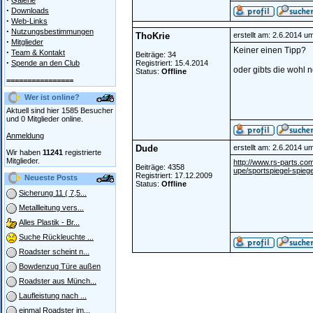
Galerie
·
Downloads
·
Web-Links
·
Nutzungsbestimmungen
ThoKrie
erstellt am: 2.6.2014 u
·
Mitglieder
Keiner einen Tipp?
·
Team & Kontakt
Beiträge: 34
·
Spende an den Club
Registriert: 15.4.2014
oder gibts die wohl n
Status:
Offline
================
Wer ist online?
Aktuell sind hier 1585 Besucher
und 0 Mitglieder online.
Anmeldung
Dude
erstellt am: 2.6.2014 u
Wir haben
11241
registrierte
Mitglieder.
http://www.rs-parts.co
Beiträge: 4358
upe/sportspiegel-spieg
Registriert: 17.12.2009
Neueste Posts
Status:
Offline
Sicherung 11 ( 7,5...
Metallleitung vers...
Alles Plastik - Br...
Suche Rückleuchte ...
Roadster scheint n...
Bowdenzug Türe außen
Roadster aus Münch...
Laufleistung nach ...
einmal Roadster im...