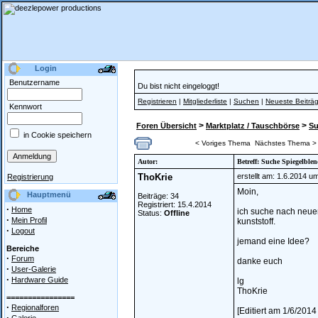
Login
Benutzername
Du bist nicht eingeloggt!
Registrieren
|
Mitgliederliste
|
Suchen
|
Neueste Beiträ
Kennwort
>
>
Foren Übersicht
Marktplatz / Tauschbörse
S
in Cookie speichern
< Voriges Thema
Nächstes Thema >
Autor:
Betreff: Suche Spiegelblen
ThoKrie
erstellt am: 1.6.2014 u
Registrierung
Moin,
Hauptmenü
Beiträge: 34
Registriert: 15.4.2014
·
Home
ich suche nach neuen
Status:
Offline
·
Mein Profil
kunststoff.
·
Logout
jemand eine Idee?
Bereiche
·
Forum
danke euch
·
User-Galerie
·
Hardware Guide
lg
ThoKrie
================
·
Regionalforen
[Editiert am 1/6/2014
·