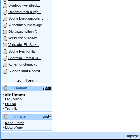
Bluetooth-Fernbedi...
Roadster neu aufge...
Suche Bordcomputer...
Aufnahmepunkt Wage...
Distanzscheiben fü...
Wickeltisch, schwa...
Verkaufe: Ein Satz...
Suche Fernlichtlam...
Shortblock Motor M...
Koffer für Gepäckt...
Suche Smart Roadst...
zum Forum
Themen
·
alle Themen
·
Bild / Video
·
Presse
·
Technik
Inhalte
·
techn. Daten
·
Motorpflege
Impressu