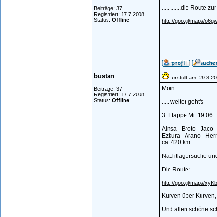
.............die Route zu
Beiträge: 37
Registriert: 17.7.2008
Status:
Offline
http://goo.gl/maps/o6gw
________________
bustan
erstellt am: 29.3.2
Moin
Beiträge: 37
Registriert: 17.7.2008
Status:
Offline
......weiter geht's
3. Etappe Mi. 19.06.:
Ainsa - Broto - Jaco 
Ezkura - Arano - Her
ca. 420 km
Nachtlagersuche und 
Die Route:
http://goo.gl/maps/xyKb
Kurven über Kurven,
Und allen schöne sc