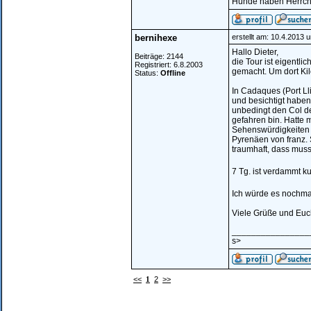
Hunde haben Herrche
bernihexe
erstellt am: 10.4.2013 
Hallo Dieter,
Beiträge: 2144
die Tour ist eigentli
Registriert: 6.8.2003
gemacht. Um dort Kil
Status:
Offline
In Cadaques (Port L
und besichtigt haben!
unbedingt den Col de 
gefahren bin. Hatte 
Sehenswürdigkeiten 
Pyrenäen von franz. 
traumhaft, dass muss 
7 Tg. ist verdammt ku
Ich würde es nochmal
Viele Grüße und Euc
________________
s>
<<
1
2
>>