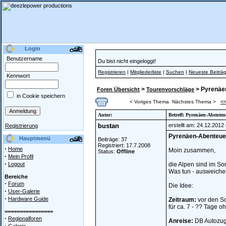
Login
Benutzername
Du bist nicht eingeloggt!
Registrieren
|
Mitgliederliste
|
Suchen
|
Neueste Beiträ
Kennwort
>
> Pyrenäe
Foren Übersicht
Tourenvorschläge
in Cookie speichern
<
< Voriges Thema
Nächstes Thema >
Autor:
Betreff: Pyrenäen-Abenteu
bustan
erstellt am: 24.12.2012
Registrierung
Pyrenäen-Abenteue
Hauptmenü
Beiträge: 37
Registriert: 17.7.2008
·
Home
Moin zusammen,
Status:
Offline
·
Mein Profil
·
Logout
die Alpen sind im So
Was tun - ausweichen
Bereiche
·
Forum
Die Idee:
·
User-Galerie
·
Hardware Guide
Zeitraum:
vor den S
für ca. 7 - ?? Tage o
================
·
Regionalforen
Anreise:
DB Autozug 
·