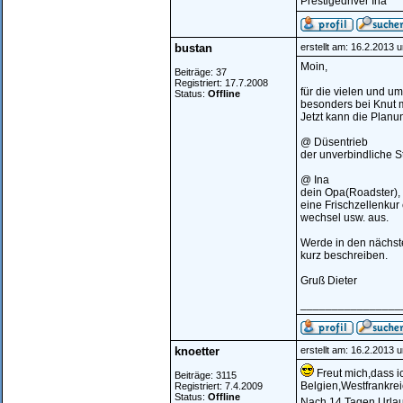
Prestigedriver Ina
bustan
erstellt am: 16.2.2013 
Moin,
Beiträge: 37
Registriert: 17.7.2008
für die vielen und u
Status:
Offline
besonders bei Knut m
Jetzt kann die Planu
@ Düsentrieb
der unverbindliche St
@ Ina
dein Opa(Roadster), fi
eine Frischzellenkur 
wechsel usw. aus.
Werde in den nächste
kurz beschreiben.
Gruß Dieter
________________
knoetter
erstellt am: 16.2.2013 
Freut mich,dass i
Beiträge: 3115
Belgien,Westfrankrei
Registriert: 7.4.2009
Status:
Offline
Nach 14 Tagen Urlau