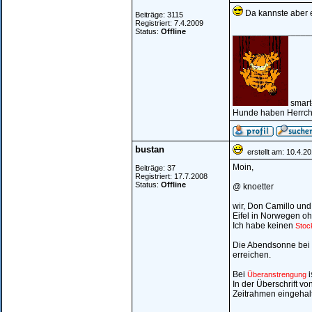
Da kannste aber e
Beiträge: 3115
Registriert: 7.4.2009
________________
Status:
Offline
smart
Hunde haben Herrche
bustan
erstellt am: 10.4.2
Moin,
Beiträge: 37
Registriert: 17.7.2008
Status:
Offline
@ knoetter
wir, Don Camillo und
Eifel in Norwegen oh
Ich habe keinen
Stoc
Die Abendsonne bei I
erreichen.
Bei
i
Überanstrengung
In der Überschrift vo
Zeitrahmen eingehal