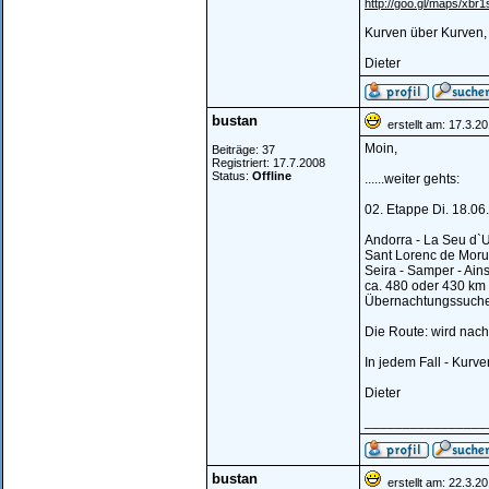
http://goo.gl/maps/xbr1
Kurven über Kurven,
Dieter
bustan
erstellt am: 17.3.2
Moin,
Beiträge: 37
Registriert: 17.7.2008
Status:
Offline
......weiter gehts:
02. Etappe Di. 18.06.
Andorra - La Seu d`Ur
Sant Lorenc de Moruny
Seira - Samper - Ain
ca. 480 oder 430 km
Übernachtungssuche
Die Route: wird nach
In jedem Fall - Kurv
Dieter
________________
bustan
erstellt am: 22.3.2