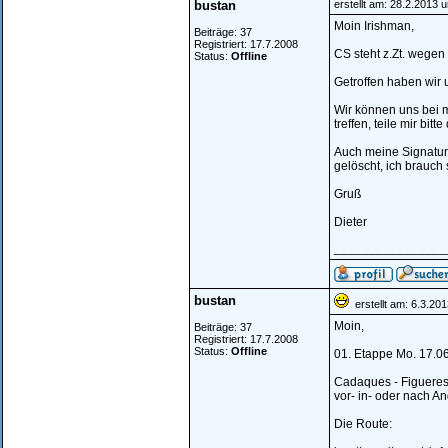
bustan
erstellt am: 28.2.2013 
Moin Irishman,
Beiträge: 37
Registriert: 17.7.2008
CS steht z.Zt. wegen
Status:
Offline
Getroffen haben wir 
Wir können uns bei 
treffen, teile mir bit
Auch meine Signatur
gelöscht, ich brauch 
Gruß
Dieter
________________
bustan
erstellt am: 6.3.20
Moin,
Beiträge: 37
Registriert: 17.7.2008
Status:
Offline
01. Etappe Mo. 17.06
Cadaques - Figueres 
vor- in- oder nach A
Die Route: