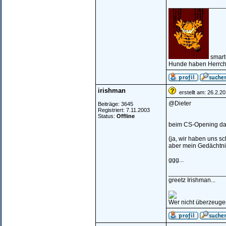
________________
smart
Hunde haben Herrche
irishman
erstellt am: 26.2.2
@Dieter
Beiträge: 3645
Registriert: 7.11.2003
Status:
Offline
beim CS-Opening da
(ja, wir haben uns s
aber mein Gedächtnis
ggg...
________________
greetz Irishman...
Wer nicht überzeugen 