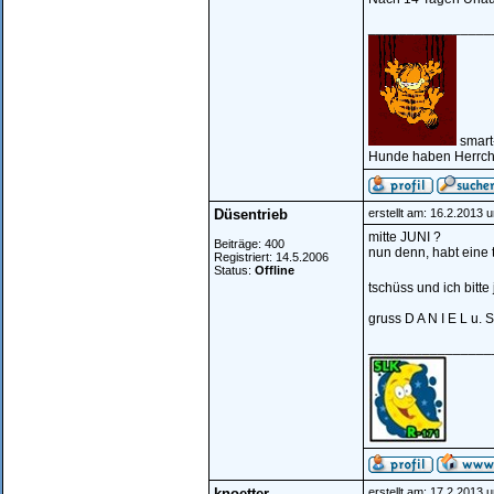
________________
smart
Hunde haben Herrche
Düsentrieb
erstellt am: 16.2.2013 
mitte JUNI ?
Beiträge: 400
nun denn, habt eine 
Registriert: 14.5.2006
Status:
Offline
tschüss und ich bitte
gruss D A N I E L u. S
________________
knoetter
erstellt am: 17.2.2013 