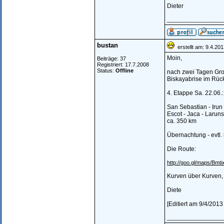
Dieter
________________
bustan
erstellt am: 9.4.20
Moin,
Beiträge: 37
Registriert: 17.7.2008
Status:
Offline
nach zwei Tagen Großs
Biskayabrise im Rück
4. Etappe Sa. 22.06.:
San Sebastian - Irun 
Escot - Jaca - Laruns
ca. 350 km
Übernachtung - evtl
Die Route:
http://goo.gl/maps/Bmti
Kurven über Kurven,
Diete
[Editiert am 9/4/2013
________________