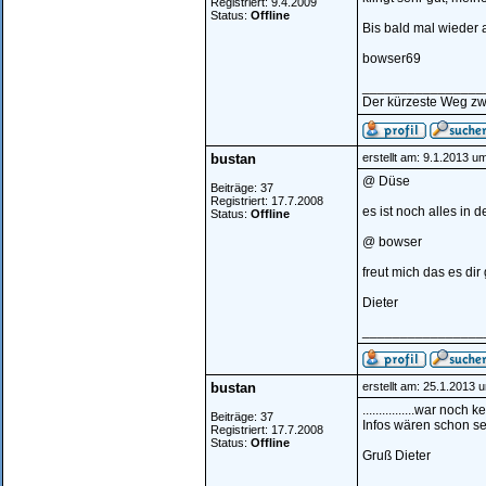
Registriert: 9.4.2009
Status:
Offline
Bis bald mal wieder au
bowser69
________________
Der kürzeste Weg zw
bustan
erstellt am: 9.1.2013 u
@ Düse
Beiträge: 37
Registriert: 17.7.2008
es ist noch alles in 
Status:
Offline
@ bowser
freut mich das es dir
Dieter
________________
bustan
erstellt am: 25.1.2013 
................war n
Beiträge: 37
Infos wären schon se
Registriert: 17.7.2008
Status:
Offline
Gruß Dieter
________________