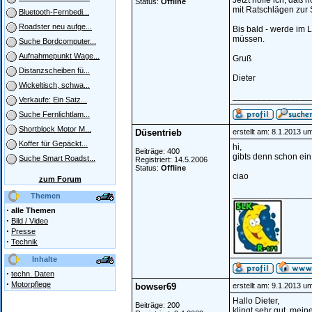
Jetzt hoffe ich, daß
Status:
Offline
mit Ratschlägen zur 
Bluetooth-Fernbedi...
Roadster neu aufge...
Bis bald - werde im 
müssen.
Suche Bordcomputer...
Aufnahmepunkt Wage...
Gruß
Distanzscheiben fü...
Dieter
Wickeltisch, schwa...
________________
Verkaufe: Ein Satz...
Suche Fernlichtlam...
Shortblock Motor M...
Düsentrieb
erstellt am: 8.1.2013 u
Koffer für Gepäckt...
hi,
Beiträge: 400
gibts denn schon ein
Suche Smart Roadst...
Registriert: 14.5.2006
Status:
Offline
ciao
zum Forum
________________
Themen
·
alle Themen
·
Bild / Video
·
Presse
·
Technik
Inhalte
·
techn. Daten
·
Motorpflege
bowser69
erstellt am: 9.1.2013 u
Hallo Dieter,
Beiträge: 200
klingt sehr gut, mei