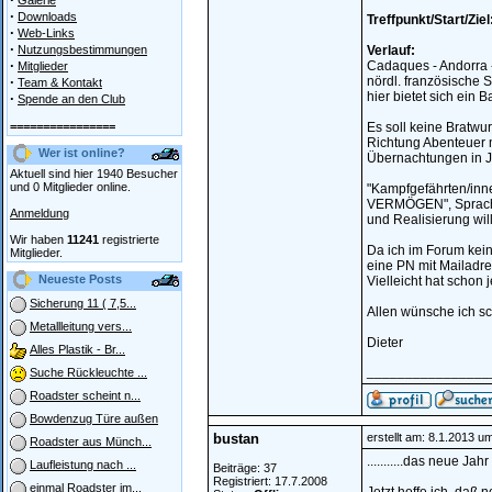
Galerie
·
Downloads
Treffpunkt/Start/Ziel
·
Web-Links
·
Nutzungsbestimmungen
Verlauf:
·
Cadaques - Andorra - 
Mitglieder
·
nördl. französische 
Team & Kontakt
hier bietet sich ein
·
Spende an den Club
================
Es soll keine Bratwur
Richtung Abenteuer mi
Wer ist online?
Übernachtungen in 
Aktuell sind hier 1940 Besucher
und 0 Mitglieder online.
"Kampfgefährten/inne
VERMÖGEN", Sprachke
Anmeldung
und Realisierung wi
Wir haben
11241
registrierte
Da ich im Forum keine
Mitglieder.
eine PN mit Mailadre
Neueste Posts
Vielleicht hat schon
Sicherung 11 ( 7,5...
Allen wünsche ich sc
Metallleitung vers...
Dieter
Alles Plastik - Br...
________________
Suche Rückleuchte ...
Roadster scheint n...
Bowdenzug Türe außen
bustan
erstellt am: 8.1.2013 u
Roadster aus Münch...
...........das neue J
Laufleistung nach ...
Beiträge: 37
Registriert: 17.7.2008
einmal Roadster im...