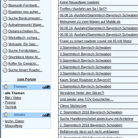
Keine Neuauflage roadster
Bluetooth-Fernbedi...
Treffen / Ausfahrt am Sa / So!?!
Roadster neu aufge...
06.08.16, Ausfahrt/Stammtisch Bayerisch Schwaben
Suche Bordcomputer...
Meinungen zu zwei Wagen auf Mobile.de
Aufnahmepunkt Wage...
06.08.16, Ausfahrt/Stammtisch Bayerisch Schwaben
Distanzscheiben fü...
06.08.16, Ausfahrt/Stammtisch Bayerisch Schwaben
Wickeltisch, schwa...
Frage zu smart roadster coupé mit 45 kW Motor
Verkaufe: Ein Satz...
3.Stammtisch Bayrisch-Schwaben
Suche Fernlichtlam...
3.Stammtisch Bayrisch-Schwaben
Shortblock Motor M...
3.Stammtisch Bayrisch-Schwaben
Koffer für Gepäckt...
3.Stammtisch Bayrisch-Schwaben
Suche Smart Roadst...
3.Stammtisch Bayrisch-Schwaben
zum Forum
Kaum Smart Roadster in Bayern!!!
3.Stammtisch Bayrisch-Schwaben
Themen
·
Verstärker hinter den Sitzen?!
alle Themen
·
Bild / Video
Und wieder eine TÜV Geschichte....
·
Presse
Clipse Sitzbezüge
·
Technik
2. Stammtisch 2016 Bayerisch-Schwaben
Inhalte
Suche Handbremshebel abdeckung mit Armlehne
·
techn. Daten
·
2. Stammtisch 2016 Bayerisch-Schwaben
Motorpflege
Beifahrersitz lässt sich nicht umklappen