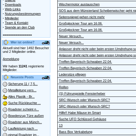
Galerie
·
Wischermotor austauschen
Downloads
·
Web-Links
SOS aus dem Münsterland Scheibenwischer geht nic
·
Nutzungsbestimmungen
Seitenspiegel gehen nicht mehr
·
Mitglieder
·
Team & Kontakt
Großglockner Tour am 16.06.
·
Spende an den Club
Großglockner Tour am 16.06.
================
Neuer Versuch...
Wer ist online?
Neuer Versuch...
Aktuell sind hier 1492 Besucher
Anlasser dreht nicht oder beim ersten Umdrehung 
und 2 Mitglieder online.
Anlasser dreht nicht oder beim ersten Umdrehung 
Anmeldung
Treffen Bayerisch-Schwaben 22.04.
Wir haben
11241
registrierte
Treffen Bayerisch-Schwaben 22.04.
Mitglieder.
Ledersitze pflegen
Neueste Posts
Treffen Bayerisch-Schwaben 22.04.
Sicherung 11 ( 7,5...
Reifen
Metallleitung vers...
(S) Führungsteile Fensterheber
Alles Plastik - Br...
SRC-Wunsch oder Wunsch-SRC?
Suche Rückleuchte ...
SRC-Wunsch oder Wunsch-SRC?
Roadster scheint n...
Hilfe!! Habe Mäuse im Smart
Bowdenzug Türe außen
Suche UFO Schlüssel Gehäuse
Roadster aus Münch...
13
Laufleistung nach ...
Bass Box Verkabelung
einmal Roadster im...