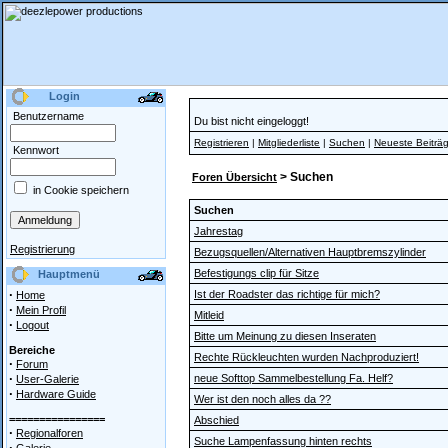
Login
Benutzername
Du bist nicht eingeloggt!
Registrieren
|
Mitgliederliste
|
Suchen
|
Neueste Beiträ
Kennwort
> Suchen
Foren Übersicht
in Cookie speichern
Suchen
Jahrestag
Registrierung
Bezugsquellen/Alternativen Hauptbremszylinder
Befestigungs clip für Sitze
Hauptmenü
·
Ist der Roadster das richtige für mich?
Home
·
Mein Profil
Mitleid
·
Logout
Bitte um Meinung zu diesen Inseraten
Bereiche
Rechte Rückleuchten wurden Nachproduziert!
·
Forum
·
neue Softtop Sammelbestellung Fa. Helf?
User-Galerie
·
Hardware Guide
Wer ist den noch alles da ??
================
Abschied
·
Regionalforen
Suche Lampenfassung hinten rechts
·