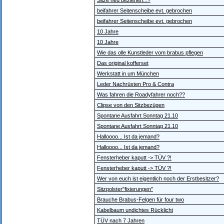
Sitze neu beziehen...?
beifahrer Seitenscheibe evt. gebrochen
beifahrer Seitenscheibe evt. gebrochen
10 Jahre
10 Jahre
Wie das olle Kunstleder vom brabus pflegen
Das original kofferset
Werkstatt in um München
Leder Nachrüsten Pro & Contra
Was fahren die Roadyfahrer noch??
Clipse von den Sitzbezügen
Spontane Ausfahrt Sonntag 21.10
Spontane Ausfahrt Sonntag 21.10
Halloooo... Ist da jemand?
Halloooo... Ist da jemand?
Fensterheber kaputt -> TÜV ?!
Fensterheber kaputt -> TÜV ?!
Wer von euch ist eigentlich noch der Erstbesitzer?
Sitzpolster"fixierungen"
Brauche Brabus-Felgen für four two
Kabelbaum undichtes Rücklicht
TÜV nach 7 Jahren