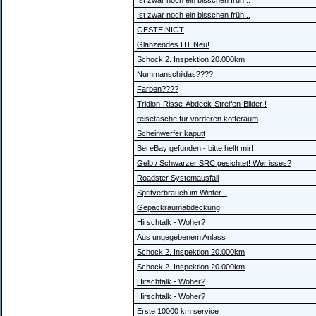
Ist zwar noch ein bisschen früh...
Ist zwar noch ein bisschen früh...
GESTEINIGT
Glänzendes HT Neu!
Schock 2. Inspektion 20.000km
Nummanschildas????
Farben????
Tridion-Risse-Abdeck-Streifen-Bilder !
reisetasche für vorderen kofferaum
Scheinwerfer kaputt
Bei eBay gefunden - bitte helft mir!
Gelb / Schwarzer SRC gesichtet! Wer isses?
Roadster Systemausfall
Spritverbrauch im Winter...
Gepäckraumabdeckung
Hirschtalk - Woher?
Aus ungegebenem Anlass
Schock 2. Inspektion 20.000km
Schock 2. Inspektion 20.000km
Hirschtalk - Woher?
Hirschtalk - Woher?
Erste 10000 km service