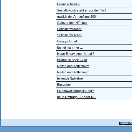
Bremsscheiben
Seit Mittwoch steht er vor der Tür!
qualität der Armauflage 2004
Glänzendes HT Neu!
Scheibenwischer
Scheibenwischer
Cessys Unfall
fast ein jahr her ...
Hatte Empty einen Unfall?
Brabus in Sport-Auto
Reifen und Kofferraum
Reifen und Kofferraum
fehlende Spikeline
Besucher
Leuchtweitenregulierung?
neue Umfrage SR oder RC
Impressu