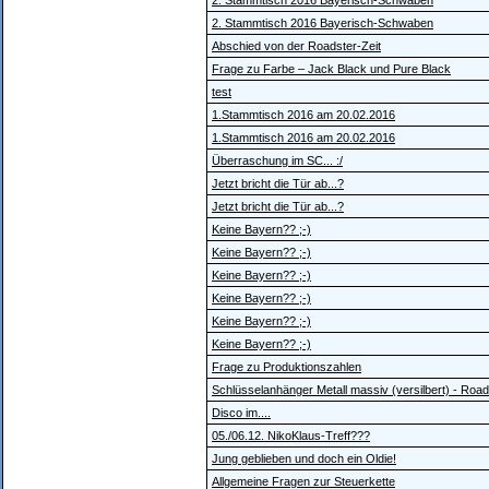
2. Stammtisch 2016 Bayerisch-Schwaben
2. Stammtisch 2016 Bayerisch-Schwaben
Abschied von der Roadster-Zeit
Frage zu Farbe – Jack Black und Pure Black
test
1.Stammtisch 2016 am 20.02.2016
1.Stammtisch 2016 am 20.02.2016
Überraschung im SC... :/
Jetzt bricht die Tür ab...?
Jetzt bricht die Tür ab...?
Keine Bayern?? ;-)
Keine Bayern?? ;-)
Keine Bayern?? ;-)
Keine Bayern?? ;-)
Keine Bayern?? ;-)
Keine Bayern?? ;-)
Frage zu Produktionszahlen
Schlüsselanhänger Metall massiv (versilbert) - Roa
Disco im....
05./06.12. NikoKlaus-Treff???
Jung geblieben und doch ein Oldie!
Allgemeine Fragen zur Steuerkette