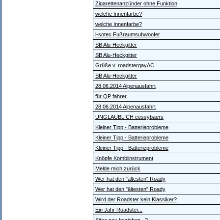
Zigarettenanzünder ohne Funktion
welche Innenfarbe?
welche Innenfarbe?
i-sotec Fußraumsubwoofer
SB Alu-Heckgitter
SB Alu-Heckgitter
Grüße v. roadstergayAC
SB Alu-Heckgitter
28.06.2014 Alpenausfahrt
für QP fahrer
28.06.2014 Alpenausfahrt
UNGLAUBLICH cessybaers
Kleiner Tipp - Batterieprobleme
Kleiner Tipp - Batterieprobleme
Kleiner Tipp - Batterieprobleme
Knöpfe Kombiinstrument
Melde mich zurück
Wer hat den "ältesten" Roady
Wer hat den "ältesten" Roady
Wird der Roadster kein Klassiker?
Ein Jahr Roadster...