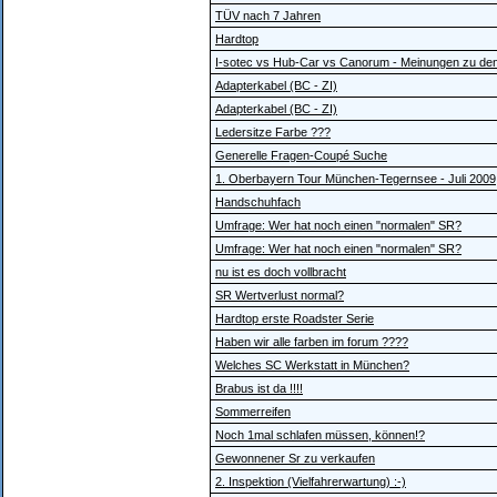
TÜV nach 7 Jahren
Hardtop
I-sotec vs Hub-Car vs Canorum - Meinungen zu de
Adapterkabel (BC - ZI)
Adapterkabel (BC - ZI)
Ledersitze Farbe ???
Generelle Fragen-Coupé Suche
1. Oberbayern Tour München-Tegernsee - Juli 2009
Handschuhfach
Umfrage: Wer hat noch einen "normalen" SR?
Umfrage: Wer hat noch einen "normalen" SR?
nu ist es doch vollbracht
SR Wertverlust normal?
Hardtop erste Roadster Serie
Haben wir alle farben im forum ????
Welches SC Werkstatt in München?
Brabus ist da !!!!
Sommerreifen
Noch 1mal schlafen müssen, können!?
Gewonnener Sr zu verkaufen
2. Inspektion (Vielfahrerwartung) :-)