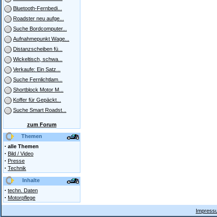
Bluetooth-Fernbedi...
Roadster neu aufge...
Suche Bordcomputer...
Aufnahmepunkt Wage...
Distanzscheiben fü...
Wickeltisch, schwa...
Verkaufe: Ein Satz...
Suche Fernlichtlam...
Shortblock Motor M...
Koffer für Gepäckt...
Suche Smart Roadst...
zum Forum
Themen
·
alle Themen
·
Bild / Video
·
Presse
·
Technik
Inhalte
·
techn. Daten
·
Motorpflege
Impressu