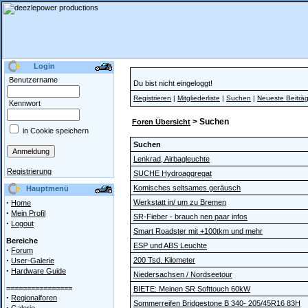
Login
Benutzername
Du bist nicht eingeloggt!
Registrieren
|
Mitgliederliste
|
Suchen
|
Neueste Beiträ
Kennwort
> Suchen
Foren Übersicht
in Cookie speichern
Suchen
Lenkrad, Airbagleuchte
Registrierung
SUCHE Hydroaggregat
Komisches seltsames geräusch
Hauptmenü
·
Werkstatt in/ um zu Bremen
Home
·
Mein Profil
SR-Fieber - brauch nen paar infos
·
Logout
Smart Roadster mit +100tkm und mehr
Bereiche
ESP und ABS Leuchte
·
Forum
·
200 Tsd. Kilometer
User-Galerie
·
Hardware Guide
Niedersachsen / Nordseetour
================
BIETE: Meinen SR Softtouch 60kW
·
Regionalforen
Sommerreifen Bridgestone B 340- 205/45R16 83H
·