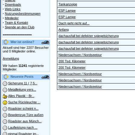
Galerie
·
Tankanzeige
Downloads
·
Web-Links
ESP Lampe
·
Nutzungsbestimmungen
ESP Lampe
·
Mitglieder
·
Team & Kontakt
Dach geht nicht auf...
·
Spende an den Club
Anfang
================
dachausfall bei defekter spiegelsicherung
Wer ist online?
dachausfall bei defekter spiegelsicherung
Aktuell sind hier 2207 Besucher
dachausfall bei defekter spiegelsicherung
und 0 Mitglieder online.
Niedersachsen / Nordseetour
Anmeldung
200 Tsd. Kilometer
Wir haben
11241
registrierte
200 Tsd. Kilometer
Mitglieder.
Niedersachsen / Nordseetour
Neueste Posts
Niedersachsen / Nordseetour
Sicherung 11 ( 7,5...
Niedersachsen / Nordseetour
Metallleitung vers...
Alles Plastik - Br...
Suche Rückleuchte ...
Roadster scheint n...
Bowdenzug Türe außen
Roadster aus Münch...
Laufleistung nach ...
einmal Roadster im...