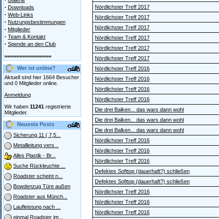
Galerie
·
Nördlichster Treff 2017
Downloads
·
Web-Links
Nördlichster Treff 2017
·
Nutzungsbestimmungen
Nördlichster Treff 2017
·
Mitglieder
·
Team & Kontakt
Nördlichster Treff 2017
·
Spende an den Club
Nördlichster Treff 2017
================
Nördlichster Treff 2017
Wer ist online?
Nördlichster Treff 2016
Aktuell sind hier 1664 Besucher
Nördlichster Treff 2016
und 0 Mitglieder online.
Nördlichster Treff 2016
Anmeldung
Nördlichster Treff 2016
Wir haben
11241
registrierte
Die drei Balken... das wars dann wohl
Mitglieder.
Die drei Balken... das wars dann wohl
Neueste Posts
Die drei Balken... das wars dann wohl
Sicherung 11 ( 7,5...
Nördlichster Treff 2016
Metallleitung vers...
Nördlichster Treff 2016
Alles Plastik - Br...
Nördlichster Treff 2016
Suche Rückleuchte ...
Defektes Softtop (dauerhaft?) schließen
Roadster scheint n...
Defektes Softtop (dauerhaft?) schließen
Bowdenzug Türe außen
Nördlichster Treff 2016
Roadster aus Münch...
Nördlichster Treff 2016
Laufleistung nach ...
Nördlichster Treff 2016
einmal Roadster im...