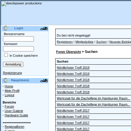
Login
Benutzername
Du bist nicht eingeloggt!
Registrieren
|
Mitgliederliste
|
Suchen
|
Neueste Beiträ
Kennwort
> Suchen
Foren Übersicht
in Cookie speichern
Suchen
Nördlichster Treff 2019
Registrierung
Nördlichster Treff 2019
Nördlichster Treff 2018
Hauptmenü
·
Nördlichster Treff 2018
Home
·
Mein Profil
Nördlichster Treff 2018
·
Logout
Werkstatt für die Dachpflege im Hamburger Raum...
Bereiche
Werkstatt für die Dachpflege im Hamburger Raum...
·
Forum
·
Nördlichster Treff 2017
User-Galerie
·
Hardware Guide
Nördlichster Treff 2017
================
Nördlichster Treff 2017
·
Regionalforen
Nördlichster Treff 2017
·