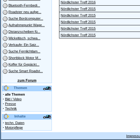
Nördlichster Treff 2016
Bluetooth-Fernbedi...
Nördlichster Treff 2015
Roadster neu aufge...
Nördlichster Treff 2015
Suche Bordcomputer...
Nördlichster Treff 2015
Aufnahmepunkt Wage...
Nördlichster Treff 2015
Distanzscheiben fü...
Nördlichster Treff 2015
Wickeltisch, schwa...
Verkaufe: Ein Satz...
Suche Fernlichtlam...
Shortblock Motor M...
Koffer für Gepäckt...
Suche Smart Roadst...
zum Forum
Themen
·
alle Themen
·
Bild / Video
·
Presse
·
Technik
Inhalte
·
techn. Daten
·
Motorpflege
Impressu