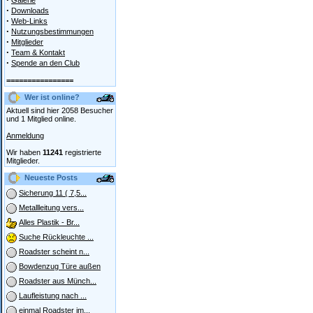
Galerie
·
Downloads
·
Web-Links
·
Nutzungsbestimmungen
·
Mitglieder
·
Team & Kontakt
·
Spende an den Club
================
Wer ist online?
Aktuell sind hier 2058 Besucher
und 1 Mitglied online.
Anmeldung
Wir haben
11241
registrierte
Mitglieder.
Neueste Posts
Sicherung 11 ( 7,5...
Metallleitung vers...
Alles Plastik - Br...
Suche Rückleuchte ...
Roadster scheint n...
Bowdenzug Türe außen
Roadster aus Münch...
Laufleistung nach ...
einmal Roadster im...