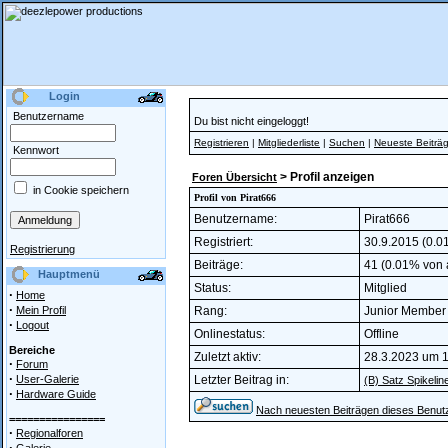
Login
Benutzername
Du bist nicht eingeloggt!
Registrieren
|
Mitgliederliste
|
Suchen
|
Neueste Beiträ
Kennwort
> Profil anzeigen
Foren Übersicht
in Cookie speichern
Profil von Pirat666
Benutzername:
Pirat666
Registriert:
30.9.2015 (0.01
Registrierung
Beiträge:
41 (0.01% von a
Hauptmenü
Status:
Mitglied
·
Home
·
Mein Profil
Rang:
Junior Membe
·
Logout
Onlinestatus:
Offline
Bereiche
Zuletzt aktiv:
28.3.2023 um 
·
Forum
·
User-Galerie
Letzter Beitrag in:
(B) Satz Spikeli
·
Hardware Guide
Nach neuesten Beiträgen dieses Benut
================
·
Regionalforen
·