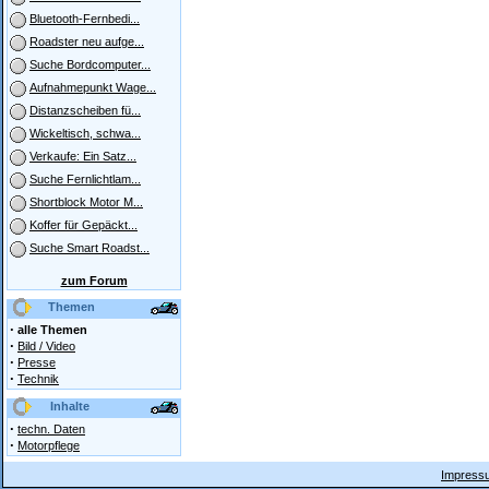
Bluetooth-Fernbedi...
Roadster neu aufge...
Suche Bordcomputer...
Aufnahmepunkt Wage...
Distanzscheiben fü...
Wickeltisch, schwa...
Verkaufe: Ein Satz...
Suche Fernlichtlam...
Shortblock Motor M...
Koffer für Gepäckt...
Suche Smart Roadst...
zum Forum
Themen
·
alle Themen
·
Bild / Video
·
Presse
·
Technik
Inhalte
·
techn. Daten
·
Motorpflege
Impressu