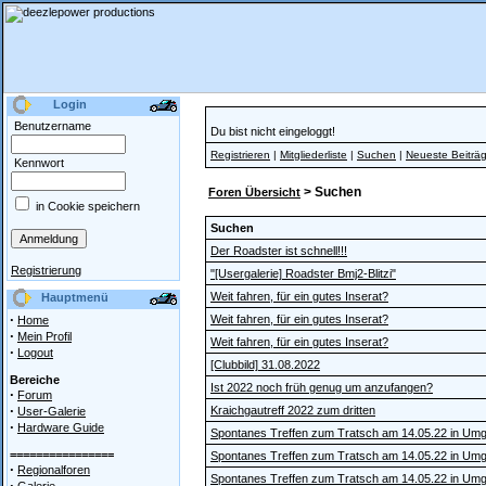
Login
Benutzername
Du bist nicht eingeloggt!
Registrieren
|
Mitgliederliste
|
Suchen
|
Neueste Beiträ
Kennwort
> Suchen
Foren Übersicht
in Cookie speichern
Suchen
Der Roadster ist schnell!!!
Registrierung
"[Usergalerie] Roadster Bmj2-Blitzi"
Weit fahren, für ein gutes Inserat?
Hauptmenü
·
Weit fahren, für ein gutes Inserat?
Home
·
Mein Profil
Weit fahren, für ein gutes Inserat?
·
Logout
[Clubbild] 31.08.2022
Bereiche
Ist 2022 noch früh genug um anzufangen?
·
Forum
·
Kraichgautreff 2022 zum dritten
User-Galerie
·
Hardware Guide
Spontanes Treffen zum Tratsch am 14.05.22 in Um
================
Spontanes Treffen zum Tratsch am 14.05.22 in Um
·
Regionalforen
Spontanes Treffen zum Tratsch am 14.05.22 in Um
·