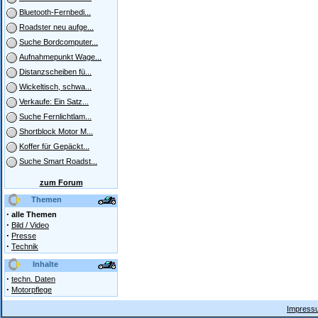
Bluetooth-Fernbedi...
Roadster neu aufge...
Suche Bordcomputer...
Aufnahmepunkt Wage...
Distanzscheiben fü...
Wickeltisch, schwa...
Verkaufe: Ein Satz...
Suche Fernlichtlam...
Shortblock Motor M...
Koffer für Gepäckt...
Suche Smart Roadst...
zum Forum
Themen
·
alle Themen
·
Bild / Video
·
Presse
·
Technik
Inhalte
·
techn. Daten
·
Motorpflege
Impressu