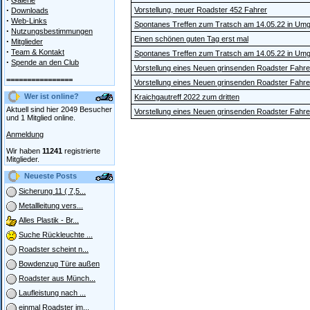
Galerie
·
Vorstellung, neuer Roadster 452 Fahrer
Downloads
·
Web-Links
Spontanes Treffen zum Tratsch am 14.05.22 in Um
·
Nutzungsbestimmungen
Einen schönen guten Tag erst mal
·
Mitglieder
·
Team & Kontakt
Spontanes Treffen zum Tratsch am 14.05.22 in Um
·
Spende an den Club
Vorstellung eines Neuen grinsenden Roadster Fahre
================
Vorstellung eines Neuen grinsenden Roadster Fahre
Wer ist online?
Kraichgautreff 2022 zum dritten
Aktuell sind hier 2049 Besucher
Vorstellung eines Neuen grinsenden Roadster Fahre
und 1 Mitglied online.
Anmeldung
Wir haben
11241
registrierte
Mitglieder.
Neueste Posts
Sicherung 11 ( 7,5...
Metallleitung vers...
Alles Plastik - Br...
Suche Rückleuchte ...
Roadster scheint n...
Bowdenzug Türe außen
Roadster aus Münch...
Laufleistung nach ...
einmal Roadster im...