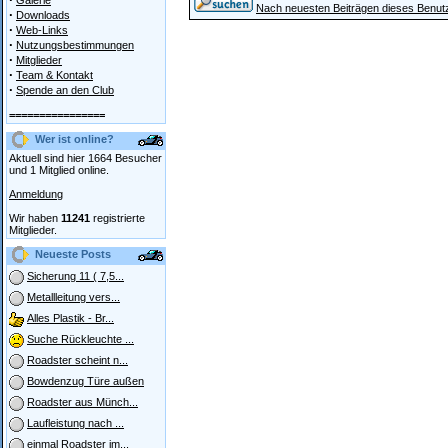
Galerie
Nach neuesten Beiträgen dieses Benut
·
Downloads
·
Web-Links
·
Nutzungsbestimmungen
·
Mitglieder
·
Team & Kontakt
·
Spende an den Club
================
Wer ist online?
Aktuell sind hier 1664 Besucher
und 1 Mitglied online.
Anmeldung
Wir haben
11241
registrierte
Mitglieder.
Neueste Posts
Sicherung 11 ( 7,5...
Metallleitung vers...
Alles Plastik - Br...
Suche Rückleuchte ...
Roadster scheint n...
Bowdenzug Türe außen
Roadster aus Münch...
Laufleistung nach ...
einmal Roadster im...