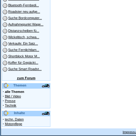
Bluetooth-Fernbedi...
Roadster neu aufge...
Suche Bordcomputer...
Aufnahmepunkt Wage...
Distanzscheiben fü...
Wickeltisch, schwa...
Verkaufe: Ein Satz...
Suche Fernlichtlam...
Shortblock Motor M...
Koffer für Gepäckt...
Suche Smart Roadst...
zum Forum
Themen
·
alle Themen
·
Bild / Video
·
Presse
·
Technik
Inhalte
·
techn. Daten
·
Motorpflege
Impressu