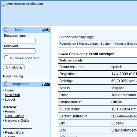
Login
Benutzername
Du bist nicht eingeloggt!
Registrieren
|
Mitgliederliste
|
Suchen
|
Neueste Beiträ
Kennwort
> Profil anzeigen
Foren Übersicht
in Cookie speichern
Profil von splash
Benutzername:
splash
Registriert:
14.4.2009 (0.01
Registrierung
Beiträge:
60 (0.02% von a
Hauptmenü
Status:
Mitglied
·
Home
·
Mein Profil
Rang:
Junior Membe
·
Logout
Onlinestatus:
Offline
Bereiche
Zuletzt aktiv:
10.10.2024 um
·
Forum
·
User-Galerie
Letzter Beitrag in:
LED-Abblendlich
·
Hardware Guide
Ort:
Lübeck
================
Bio:
Entwicklungsin
·
Regionalforen
·