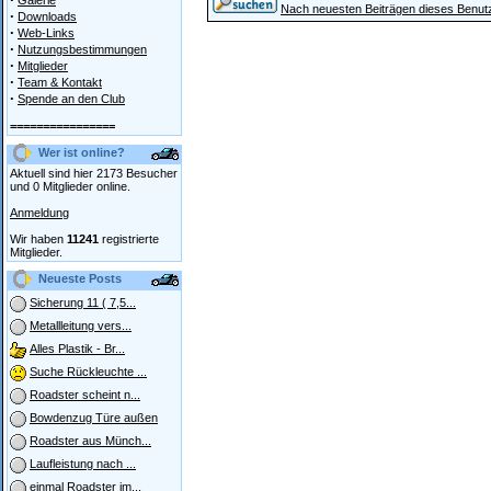
Galerie
Nach neuesten Beiträgen dieses Benut
·
Downloads
·
Web-Links
·
Nutzungsbestimmungen
·
Mitglieder
·
Team & Kontakt
·
Spende an den Club
================
Wer ist online?
Aktuell sind hier 2173 Besucher
und 0 Mitglieder online.
Anmeldung
Wir haben
11241
registrierte
Mitglieder.
Neueste Posts
Sicherung 11 ( 7,5...
Metallleitung vers...
Alles Plastik - Br...
Suche Rückleuchte ...
Roadster scheint n...
Bowdenzug Türe außen
Roadster aus Münch...
Laufleistung nach ...
einmal Roadster im...