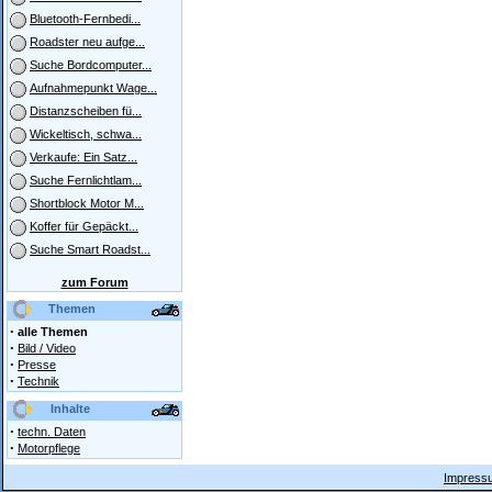
Bluetooth-Fernbedi...
Roadster neu aufge...
Suche Bordcomputer...
Aufnahmepunkt Wage...
Distanzscheiben fü...
Wickeltisch, schwa...
Verkaufe: Ein Satz...
Suche Fernlichtlam...
Shortblock Motor M...
Koffer für Gepäckt...
Suche Smart Roadst...
zum Forum
Themen
·
alle Themen
·
Bild / Video
·
Presse
·
Technik
Inhalte
·
techn. Daten
·
Motorpflege
Impressu