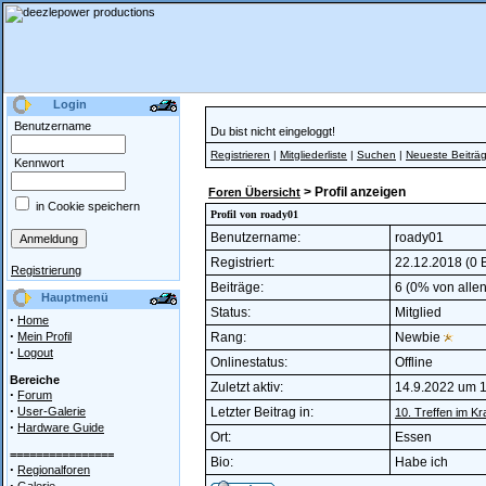
Login
Benutzername
Du bist nicht eingeloggt!
Registrieren
|
Mitgliederliste
|
Suchen
|
Neueste Beiträ
Kennwort
> Profil anzeigen
Foren Übersicht
in Cookie speichern
Profil von roady01
Benutzername:
roady01
Registriert:
22.12.2018 (0 B
Registrierung
Beiträge:
6 (0% von allen
Hauptmenü
Status:
Mitglied
·
Home
·
Mein Profil
Rang:
Newbie
·
Logout
Onlinestatus:
Offline
Bereiche
Zuletzt aktiv:
14.9.2022 um 
·
Forum
·
User-Galerie
Letzter Beitrag in:
10. Treffen im K
·
Hardware Guide
Ort:
Essen
================
Bio:
Habe ich
·
Regionalforen
·