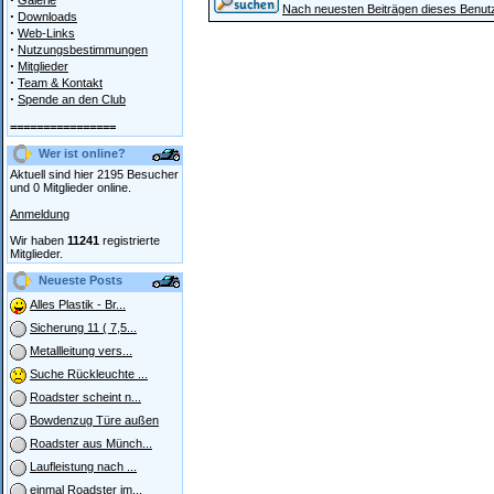
Galerie
Nach neuesten Beiträgen dieses Benut
·
Downloads
·
Web-Links
·
Nutzungsbestimmungen
·
Mitglieder
·
Team & Kontakt
·
Spende an den Club
================
Wer ist online?
Aktuell sind hier 2195 Besucher
und 0 Mitglieder online.
Anmeldung
Wir haben
11241
registrierte
Mitglieder.
Neueste Posts
Alles Plastik - Br...
Sicherung 11 ( 7,5...
Metallleitung vers...
Suche Rückleuchte ...
Roadster scheint n...
Bowdenzug Türe außen
Roadster aus Münch...
Laufleistung nach ...
einmal Roadster im...