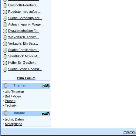
Bluetooth-Fernbedi...
Roadster neu aufge...
Suche Bordcomputer...
Aufnahmepunkt Wage...
Distanzscheiben fü...
Wickeltisch, schwa...
Verkaufe: Ein Satz...
Suche Fernlichtlam...
Shortblock Motor M...
Koffer für Gepäckt...
Suche Smart Roadst...
zum Forum
Themen
·
alle Themen
·
Bild / Video
·
Presse
·
Technik
Inhalte
·
techn. Daten
·
Motorpflege
Impressu