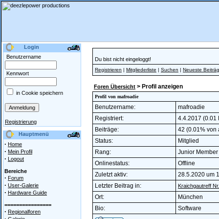
Login
Benutzername
Du bist nicht eingeloggt!
Registrieren
|
Mitgliederliste
|
Suchen
|
Neueste Beiträ
Kennwort
> Profil anzeigen
Foren Übersicht
in Cookie speichern
Profil von mafroadie
Benutzername:
mafroadie
Registriert:
4.4.2017 (0.01 
Registrierung
Beiträge:
42 (0.01% von a
Hauptmenü
Status:
Mitglied
·
Home
·
Mein Profil
Rang:
Junior Membe
·
Logout
Onlinestatus:
Offline
Bereiche
Zuletzt aktiv:
28.5.2020 um 
·
Forum
·
User-Galerie
Letzter Beitrag in:
Kraichgautreff N
·
Hardware Guide
Ort:
München
================
Bio:
Software
·
Regionalforen
·