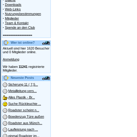
Galerie
·
Downloads
·
Web-Links
·
Nutzungsbestimmungen
·
Mitglieder
·
Team & Kontakt
·
Spende an den Club
================
Wer ist online?
Aktuell sind hier 1620 Besucher
und 0 Mitglieder online.
Anmeldung
Wir haben
11241
registrierte
Mitglieder.
Neueste Posts
Sicherung 11 ( 7,5...
Metallleitung vers...
Alles Plastik - Br...
Suche Rückleuchte ...
Roadster scheint n...
Bowdenzug Türe außen
Roadster aus Münch...
Laufleistung nach ...
einmal Roadster im...