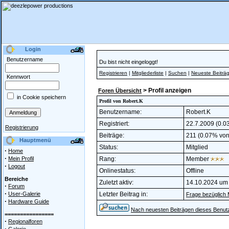
Login
Benutzername
Du bist nicht eingeloggt!
Registrieren
|
Mitgliederliste
|
Suchen
|
Neueste Beiträ
Kennwort
> Profil anzeigen
Foren Übersicht
in Cookie speichern
Profil von Robert.K
Benutzername:
Robert.K
Registriert:
22.7.2009 (0.03
Registrierung
Beiträge:
211 (0.07% von 
Hauptmenü
Status:
Mitglied
·
Home
·
Mein Profil
Rang:
Member
·
Logout
Onlinestatus:
Offline
Bereiche
Zuletzt aktiv:
14.10.2024 um
·
Forum
·
User-Galerie
Letzter Beitrag in:
Frage bezüglich
·
Hardware Guide
Nach neuesten Beiträgen dieses Benut
================
·
Regionalforen
·