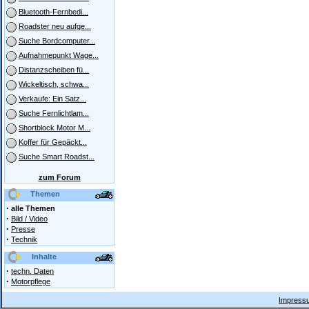
Bluetooth-Fernbedi...
Roadster neu aufge...
Suche Bordcomputer...
Aufnahmepunkt Wage...
Distanzscheiben fü...
Wickeltisch, schwa...
Verkaufe: Ein Satz...
Suche Fernlichtlam...
Shortblock Motor M...
Koffer für Gepäckt...
Suche Smart Roadst...
zum Forum
Themen
·
alle Themen
·
Bild / Video
·
Presse
·
Technik
Inhalte
·
techn. Daten
·
Motorpflege
Impressu