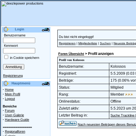
Login
Benutzername
Du bist nicht eingeloggt!
Registrieren
|
Mitgliederliste
|
Suchen
|
Neueste Beiträ
Kennwort
> Profil anzeigen
Foren Übersicht
in Cookie speichern
Profil von Kolossos
Benutzername:
Kolossos
Registriert:
5.5.2009 (0.03 
Registrierung
Beiträge:
175 (0.06% von 
Hauptmenü
Status:
Mitglied
·
Home
·
Mein Profil
Rang:
Member
·
Logout
Onlinestatus:
Offline
Bereiche
Zuletzt aktiv:
5.5.2023 um 20
·
Forum
·
User-Galerie
Letzter Beitrag in:
Suche Trackline 
·
Hardware Guide
Nach neuesten Beiträgen dieses Benut
================
·
Regionalforen
·