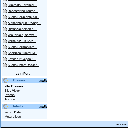
Bluetooth-Fernbedi...
Roadster neu aufge...
Suche Bordcomputer...
Aufnahmepunkt Wage...
Distanzscheiben fü...
Wickeltisch, schwa...
Verkaufe: Ein Satz...
Suche Fernlichtlam...
Shortblock Motor M...
Koffer für Gepäckt...
Suche Smart Roadst...
zum Forum
Themen
·
alle Themen
·
Bild / Video
·
Presse
·
Technik
Inhalte
·
techn. Daten
·
Motorpflege
Impressu