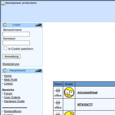
Login
Benutzername
Kennwort
in Cookie speichern
Registrierung
Hauptmenü
·
Home
·
Mein Profil
·
Logout
Status
Avatar
Bereiche
mtcspeedfreak
·
Forum
offline
·
User-Galerie
·
Hardware Guide
MTKON777
================
offline
·
Regionalforen
·