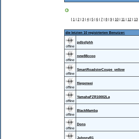
[
1
|
2
|
3
|
4
|
5
|
6
|
7
|
8
|
9
|
10
|
11
|
12
|
13
die letzten 10 registrierten Benutzer:
pdbsfphh
offline
new88ccoo
offline
SmartRoadsterCoupe_yellow
offline
fliegerwei
offline
YamahaFZR10002La
offline
BlackMamba
offline
Dons
offline
JohnnyR1