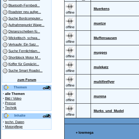
Bluetooth-Fernbedi...
Muerkens
Roadster neu aufge...
offline
Suche Bordcomputer...
muetze
Aufnahmepunkt Wage...
offline
Distanzscheiben fü...
Muffensausen
Wickeltisch, schwa...
offline
Verkaufe: Ein Satz...
Suche Fernlichtlam...
mugges
offline
Shortblock Motor M...
Koffer für Gepäckt...
mulekatz
Suche Smart Roadst...
offline
zum Forum
multifireflyer
offline
Themen
·
alle Themen
murena
·
Bild / Video
offline
·
Presse
·
Technik
Murks_und_Mudel
offline
Inhalte
·
techn. Daten
·
Motorpflege
+ lowmega