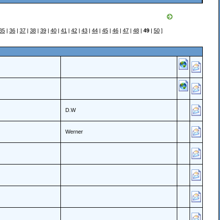
35
|
36
|
37
|
38
|
39
|
40
|
41
|
42
|
43
|
44
|
45
|
46
|
47
|
48
|
49
|
50
]
D.W
Werner