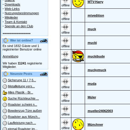
Galerie
MTV-Harry
·
Downloads
offline
·
Web-Links
·
Nutzungsbestimmungen
mtvedition
·
Mitglieder
offline
·
Team & Kontakt
·
Spende an den Club
muck
offline
================
Wer ist online?
mucki
Es sind 1832 Gäste und 1
offline
registrierter Benutzer online
Anmeldung
muckibude
offline
Wir haben
11241
registrierte
Mitglieder.
muckymuck
offline
Neueste Posts
Sicherung 11 ( 7,5...
muda
Metallleitung vers...
offline
Alles Plastik - Br...
Müler
Suche Rückleuchte ...
offline
Roadster scheint n...
Bowdenzug Türe außen
mueller24062003
offline
Roadster aus Münch...
Laufleistung nach ...
Münchner
offline
einmal Roadster im...