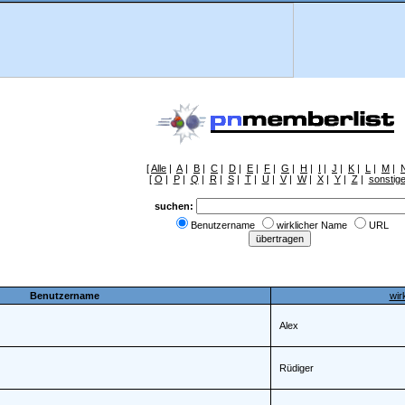
[
Alle
|
A
|
B
|
C
|
D
|
E
|
F
|
G
|
H
|
I
|
J
|
K
|
L
|
M
|
[
O
|
P
|
Q
|
R
|
S
|
T
|
U
|
V
|
W
|
X
|
Y
|
Z
|
sonstig
suchen:
Benutzername
wirklicher Name
URL
Benutzername
wir
Alex
Rüdiger