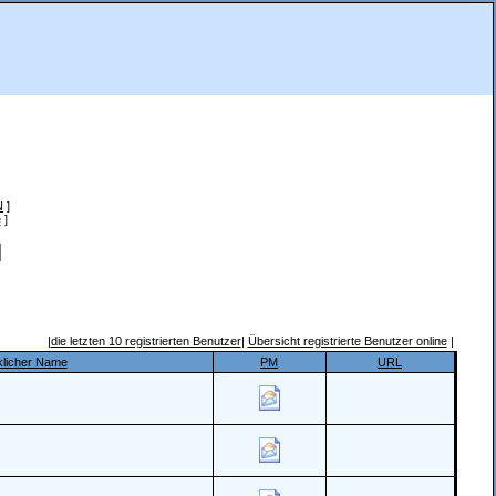
N
]
e
]
|
die letzten 10 registrierten Benutzer
|
Übersicht registrierte Benutzer online
|
klicher Name
PM
URL