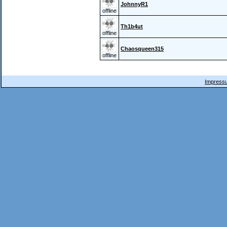
JohnnyR1
offline
Th1b4ut
offline
Chaosqueen315
offline
Impressu