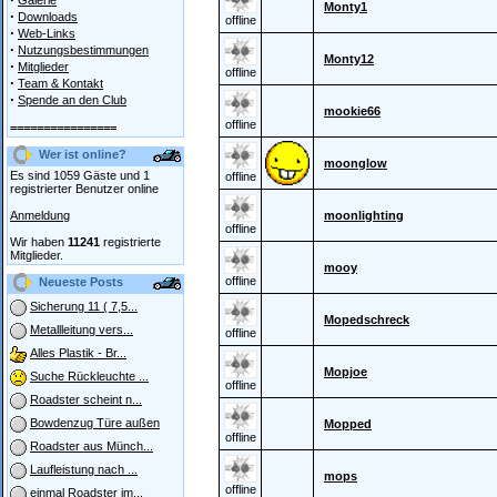
Galerie
Monty1
·
Downloads
offline
·
Web-Links
·
Nutzungsbestimmungen
Monty12
·
Mitglieder
offline
·
Team & Kontakt
·
Spende an den Club
mookie66
offline
================
Wer ist online?
moonglow
Es sind 1059 Gäste und 1
offline
registrierter Benutzer online
Anmeldung
moonlighting
offline
Wir haben
11241
registrierte
Mitglieder.
mooy
offline
Neueste Posts
Sicherung 11 ( 7,5...
Mopedschreck
Metallleitung vers...
offline
Alles Plastik - Br...
Mopjoe
Suche Rückleuchte ...
offline
Roadster scheint n...
Bowdenzug Türe außen
Mopped
offline
Roadster aus Münch...
Laufleistung nach ...
mops
offline
einmal Roadster im...