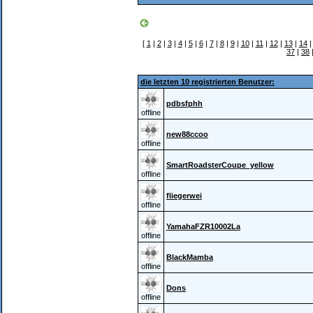
[
1
|
2
|
3
|
4
|
5
|
6
|
7
|
8
|
9
|
10
|
11
|
12
|
13
|
14
37
|
38
die letzten 10 registrierten Benutzer:
pdbsfphh
offline
new88ccoo
offline
SmartRoadsterCoupe_yellow
offline
fliegerwei
offline
YamahaFZR10002La
offline
BlackMamba
offline
Dons
offline