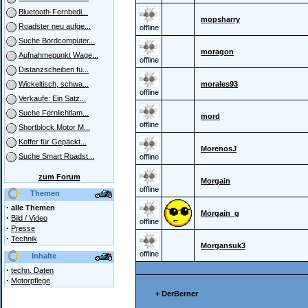
Bluetooth-Fernbedi...
mopsharry
Roadster neu aufge...
offline
Suche Bordcomputer...
moragon
Aufnahmepunkt Wage...
offline
Distanzscheiben fü...
morales93
Wickeltisch, schwa...
offline
Verkaufe: Ein Satz...
Suche Fernlichtlam...
mord
offline
Shortblock Motor M...
Koffer für Gepäckt...
MorenosJ
Suche Smart Roadst...
offline
zum Forum
Morgain
offline
Themen
·
alle Themen
Morgain_g
·
Bild / Video
offline
·
Presse
·
Technik
Morgansuk3
offline
Inhalte
·
techn. Daten
·
Motorpflege
+ DerBerner