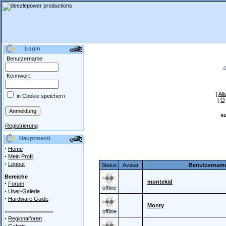
Login
Benutzername
Kennwort
[
All
in Cookie speichern
[
O
s
Registrierung
Hauptmenü
·
Home
·
Mein Profil
·
Logout
Status
Avatar
Benutzernam
Bereiche
montekid
·
Forum
offline
·
User-Galerie
·
Hardware Guide
Monty
================
offline
·
Regionalforen
·