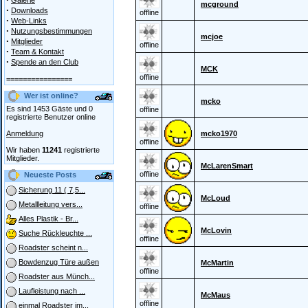
Galerie
mcground
·
Downloads
offline
·
Web-Links
·
Nutzungsbestimmungen
mcjoe
·
Mitglieder
offline
·
Team & Kontakt
·
Spende an den Club
MCK
offline
================
Wer ist online?
mcko
Es sind 1453 Gäste und 0
offline
registrierte Benutzer online
Anmeldung
mcko1970
offline
Wir haben
11241
registrierte
Mitglieder.
McLarenSmart
offline
Neueste Posts
Sicherung 11 ( 7,5...
McLoud
Metallleitung vers...
offline
Alles Plastik - Br...
McLovin
Suche Rückleuchte ...
offline
Roadster scheint n...
Bowdenzug Türe außen
McMartin
offline
Roadster aus Münch...
Laufleistung nach ...
McMaus
offline
einmal Roadster im...