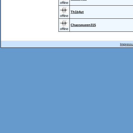
offline
Th1b4ut
offline
Chaosqueen315
offline
Impressu