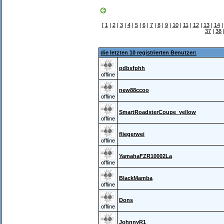
[
1
|
2
|
3
|
4
|
5
|
6
|
7
|
8
|
9
|
10
|
11
|
12
|
13
|
14
37
|
38
die letzten 10 registrierten Benutzer:
pdbsfphh
offline
new88ccoo
offline
SmartRoadsterCoupe_yellow
offline
fliegerwei
offline
YamahaFZR10002La
offline
BlackMamba
offline
Dons
offline
JohnnyR1