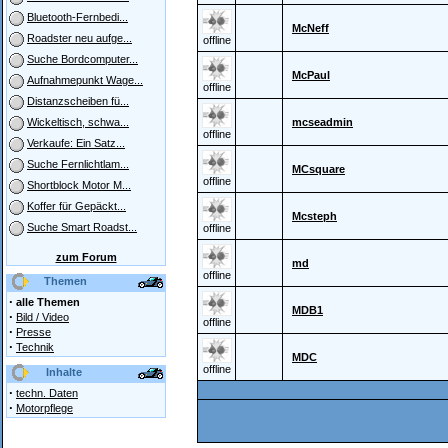
Bluetooth-Fernbedi...
McNeff
Roadster neu aufge...
offline
Suche Bordcomputer...
McPaul
Aufnahmepunkt Wage...
offline
Distanzscheiben fü...
mcseadmin
Wickeltisch, schwa...
offline
Verkaufe: Ein Satz...
Suche Fernlichtlam...
MCsquare
offline
Shortblock Motor M...
Koffer für Gepäckt...
Mcsteph
Suche Smart Roadst...
offline
zum Forum
md
offline
Themen
·
alle Themen
MDB1
·
Bild / Video
offline
·
Presse
·
Technik
MDC
offline
Inhalte
·
techn. Daten
·
Motorpflege