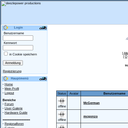
Login
Benutzername
Kennwort
[
All
in Cookie speichern
[
O
s
Registrierung
Hauptmenü
·
Home
·
Mein Profil
·
Logout
Status
Avatar
Benutzername
Bereiche
McGerman
·
Forum
offline
·
User-Galerie
·
Hardware Guide
mcgonzo
================
offline
·
Regionalforen
·