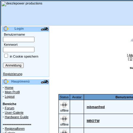
Login
Benutzername
Kennwort
[
All
in Cookie speichern
[
O
s
Registrierung
Hauptmenü
·
Home
·
Mein Profil
·
Logout
Status
Avatar
Benutzern
Bereiche
mbmanfred
·
Forum
offline
·
User-Galerie
·
Hardware Guide
MBOTW
================
offline
·
Regionalforen
·