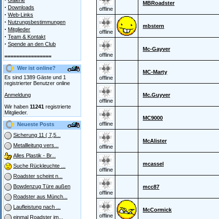
Galerie
MBRoadster
·
Downloads
offline
·
Web-Links
·
Nutzungsbestimmungen
mbstern
·
Mitglieder
offline
·
Team & Kontakt
·
Spende an den Club
Mc-Gayver
offline
================
Wer ist online?
MC-Marty
Es sind 1389 Gäste und 1
offline
registrierter Benutzer online
Anmeldung
Mc.Guyver
offline
Wir haben
11241
registrierte
Mitglieder.
MC9000
offline
Neueste Posts
Sicherung 11 ( 7,5...
McAlister
Metallleitung vers...
offline
Alles Plastik - Br...
mcassel
Suche Rückleuchte ...
offline
Roadster scheint n...
Bowdenzug Türe außen
mcc87
offline
Roadster aus Münch...
Laufleistung nach ...
McCormick
offline
einmal Roadster im...