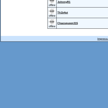
JohnnyR1
offline
Th1b4ut
offline
Chaosqueen315
offline
Impressu