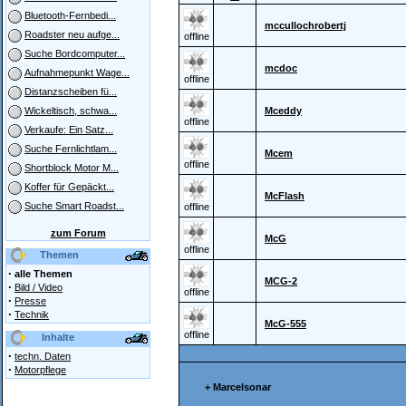
Bluetooth-Fernbedi...
mccullochrobertj
Roadster neu aufge...
offline
Suche Bordcomputer...
mcdoc
Aufnahmepunkt Wage...
offline
Distanzscheiben fü...
Mceddy
Wickeltisch, schwa...
offline
Verkaufe: Ein Satz...
Suche Fernlichtlam...
Mcem
offline
Shortblock Motor M...
Koffer für Gepäckt...
McFlash
Suche Smart Roadst...
offline
zum Forum
McG
offline
Themen
·
alle Themen
MCG-2
·
Bild / Video
offline
·
Presse
·
Technik
McG-555
offline
Inhalte
·
techn. Daten
·
Motorpflege
+ Marcelsonar