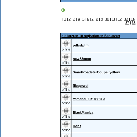
[
1
|
2
|
3
|
4
|
5
|
6
|
7
|
8
|
9
|
10
|
11
|
12
|
13
|
14
37
|
38
die letzten 10 registrierten Benutzer:
pdbsfphh
offline
new88ccoo
offline
SmartRoadsterCoupe_yellow
offline
fliegerwei
offline
YamahaFZR10002La
offline
BlackMamba
offline
Dons
offline