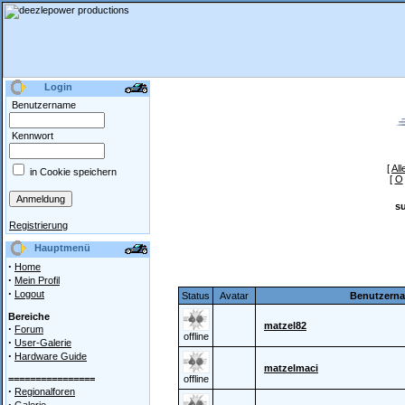
Login
Benutzername
Kennwort
[
All
in Cookie speichern
[
O
s
Registrierung
Hauptmenü
·
Home
·
Mein Profil
·
Logout
Status
Avatar
Benutzern
Bereiche
matzel82
·
Forum
offline
·
User-Galerie
·
Hardware Guide
matzelmaci
================
offline
·
Regionalforen
·