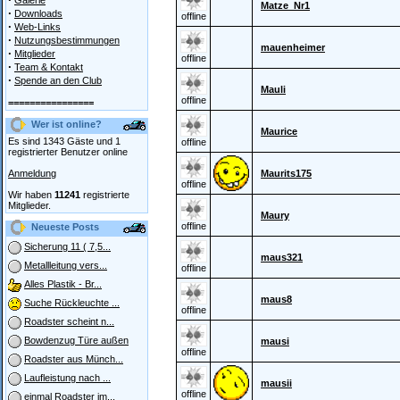
Galerie
Matze_Nr1
·
Downloads
offline
·
Web-Links
·
Nutzungsbestimmungen
mauenheimer
·
Mitglieder
offline
·
Team & Kontakt
·
Spende an den Club
Mauli
offline
================
Wer ist online?
Maurice
Es sind 1343 Gäste und 1
offline
registrierter Benutzer online
Anmeldung
Maurits175
offline
Wir haben
11241
registrierte
Mitglieder.
Maury
offline
Neueste Posts
Sicherung 11 ( 7,5...
maus321
Metallleitung vers...
offline
Alles Plastik - Br...
maus8
Suche Rückleuchte ...
offline
Roadster scheint n...
Bowdenzug Türe außen
mausi
offline
Roadster aus Münch...
Laufleistung nach ...
mausii
offline
einmal Roadster im...