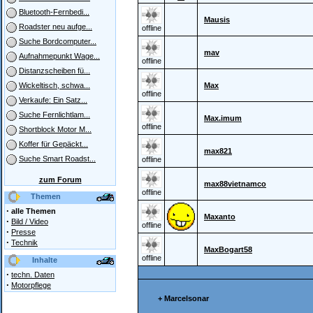
Bluetooth-Fernbedi...
Mausis
Roadster neu aufge...
offline
Suche Bordcomputer...
mav
Aufnahmepunkt Wage...
offline
Distanzscheiben fü...
Max
Wickeltisch, schwa...
offline
Verkaufe: Ein Satz...
Suche Fernlichtlam...
Max.imum
offline
Shortblock Motor M...
Koffer für Gepäckt...
max821
Suche Smart Roadst...
offline
zum Forum
max88vietnamco
offline
Themen
·
alle Themen
Maxanto
·
Bild / Video
offline
·
Presse
·
Technik
MaxBogart58
offline
Inhalte
·
techn. Daten
·
Motorpflege
+ Marcelsonar