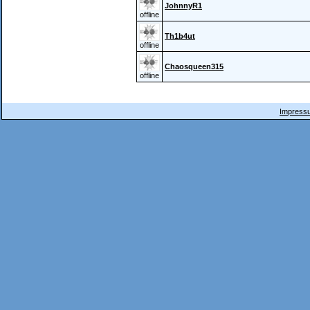
JohnnyR1
offline
Th1b4ut
offline
Chaosqueen315
offline
Impressu