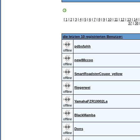
[
1
|
2
|
3
|
4
|
5
|
6
|
7
|
8
|
9
|
10
|
11
|
12
|
13
|
14
37
|
38
die letzten 10 registrierten Benutzer:
pdbsfphh
offline
new88ccoo
offline
SmartRoadsterCoupe_yellow
offline
fliegerwei
offline
YamahaFZR10002La
offline
BlackMamba
offline
Dons
offline