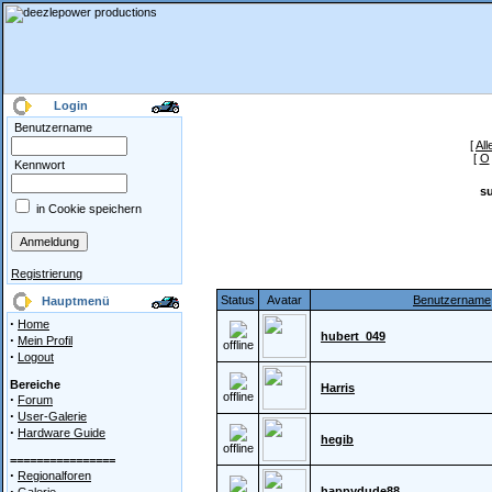
Login
Benutzername
[
All
[
O
Kennwort
s
in Cookie speichern
Registrierung
Status
Avatar
Benutzername
Hauptmenü
·
Home
hubert_049
·
Mein Profil
offline
·
Logout
Bereiche
Harris
offline
·
Forum
·
User-Galerie
·
Hardware Guide
hegib
offline
================
·
Regionalforen
·
happydude88