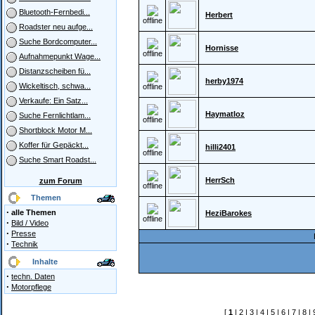
Bluetooth-Fernbedi...
Herbert
offline
Roadster neu aufge...
Suche Bordcomputer...
Hornisse
offline
Aufnahmepunkt Wage...
Distanzscheiben fü...
herby1974
Wickeltisch, schwa...
offline
Verkaufe: Ein Satz...
Haymatloz
Suche Fernlichtlam...
offline
Shortblock Motor M...
Koffer für Gepäckt...
hilli2401
offline
Suche Smart Roadst...
HerrSch
zum Forum
offline
Themen
·
alle Themen
HeziBarokes
offline
·
Bild / Video
·
Presse
·
Technik
Inhalte
·
techn. Daten
·
Motorpflege
[
1
|
2
|
3
|
4
|
5
|
6
|
7
|
8
|