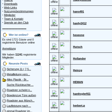
Galerie
offline
·
Downloads
·
Web-Links
·
Nutzungsbestimmungen
hans491
offline
·
Mitglieder
·
Team & Kontakt
·
Spende an den Club
hardy2412
offline
================
Wer ist online?
hexeone
offline
Es sind 1721 Gäste und 0
registrierte Benutzer online
Hutsch
Anmeldung
offline
Wir haben
11241
registrierte
Mitglieder.
Hollander
offline
Neueste Posts
Sicherung 11 ( 7,5...
Heinzg
offline
Metallleitung vers...
Alles Plastik - Br...
HEMAN
offline
Suche Rückleuchte ...
Roadster scheint n...
hardtsyler911
Bowdenzug Türe außen
offline
Roadster aus Münch...
herbert.p
Laufleistung nach ...
offline
einmal Roadster im...