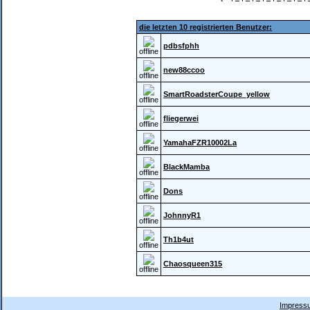
die letzten 10 registrierten Benutzer:
pdbsfphh
offline
new88ccoo
offline
SmartRoadsterCoupe_yellow
offline
fliegerwei
offline
YamahaFZR10002La
offline
BlackMamba
offline
Dons
offline
JohnnyR1
offline
Th1b4ut
offline
Chaosqueen315
offline
Impressu