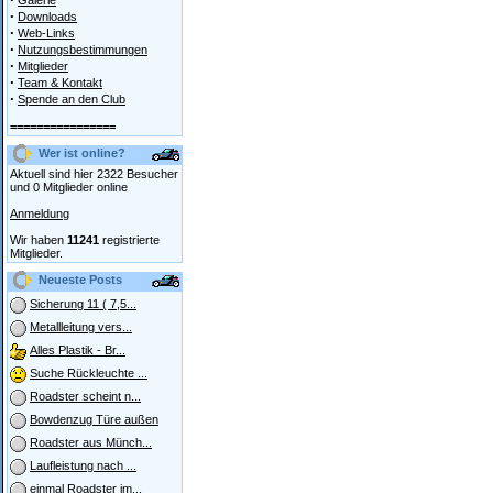
Galerie
·
Downloads
·
Web-Links
·
Nutzungsbestimmungen
·
Mitglieder
·
Team & Kontakt
·
Spende an den Club
================
Wer ist online?
Aktuell sind hier 2322 Besucher
und 0 Mitglieder online
Anmeldung
Wir haben
11241
registrierte
Mitglieder.
Neueste Posts
Sicherung 11 ( 7,5...
Metallleitung vers...
Alles Plastik - Br...
Suche Rückleuchte ...
Roadster scheint n...
Bowdenzug Türe außen
Roadster aus Münch...
Laufleistung nach ...
einmal Roadster im...