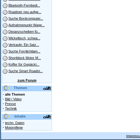
Bluetooth-Fernbedi...
Roadster neu aufge...
Suche Bordcomputer...
Aufnahmepunkt Wage...
Distanzscheiben fü...
Wickeltisch, schwa...
Verkaufe: Ein Satz...
Suche Fernlichtlam...
Shortblock Motor M...
Koffer für Gepäckt...
Suche Smart Roadst...
zum Forum
Themen
·
alle Themen
·
Bild / Video
·
Presse
·
Technik
Inhalte
·
techn. Daten
·
Motorpflege
Impressu