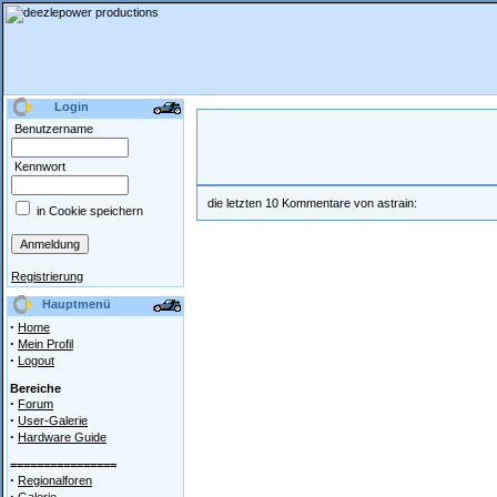
Login
Benutzername
Kennwort
die letzten 10 Kommentare von astrain:
in Cookie speichern
Registrierung
Hauptmenü
·
Home
·
Mein Profil
·
Logout
Bereiche
·
Forum
·
User-Galerie
·
Hardware Guide
================
·
Regionalforen
·