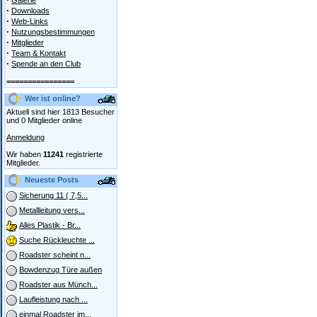
Galerie
·
Downloads
·
Web-Links
·
Nutzungsbestimmungen
·
Mitglieder
·
Team & Kontakt
·
Spende an den Club
================
Wer ist online?
Aktuell sind hier 1813 Besucher
und 0 Mitglieder online
Anmeldung
Wir haben
11241
registrierte
Mitglieder.
Neueste Posts
Sicherung 11 ( 7,5...
Metallleitung vers...
Alles Plastik - Br...
Suche Rückleuchte ...
Roadster scheint n...
Bowdenzug Türe außen
Roadster aus Münch...
Laufleistung nach ...
einmal Roadster im...