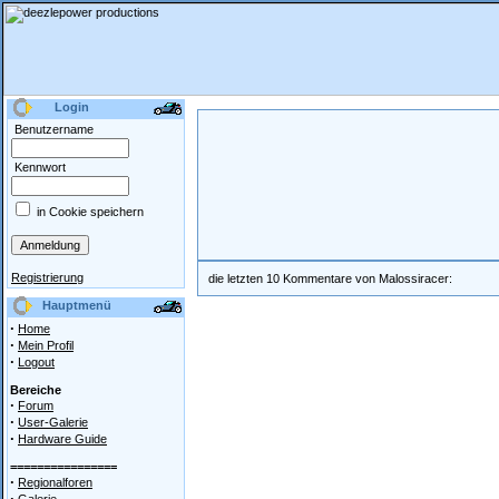
Login
Benutzername
Kennwort
in Cookie speichern
Registrierung
die letzten 10 Kommentare von Malossiracer:
Hauptmenü
·
Home
·
Mein Profil
·
Logout
Bereiche
·
Forum
·
User-Galerie
·
Hardware Guide
================
·
Regionalforen
·