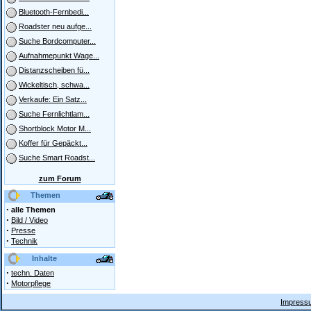
Bluetooth-Fernbedi...
Roadster neu aufge...
Suche Bordcomputer...
Aufnahmepunkt Wage...
Distanzscheiben fü...
Wickeltisch, schwa...
Verkaufe: Ein Satz...
Suche Fernlichtlam...
Shortblock Motor M...
Koffer für Gepäckt...
Suche Smart Roadst...
zum Forum
Themen
·
alle Themen
·
Bild / Video
·
Presse
·
Technik
Inhalte
·
techn. Daten
·
Motorpflege
Impressu