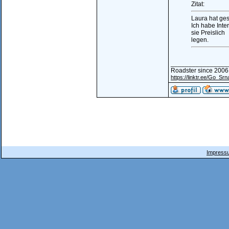
Zitat:
Laura hat ges
Ich habe Inte
sie Preislich
legen.
________________
Roadster since 2006
https://linktr.ee/Go_Srn
Impressu