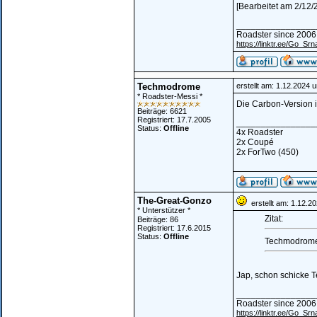
[Bearbeitet am 2/12
________________
Roadster since 2006
https://linktr.ee/Go_Srn
Techmodrome
erstellt am: 1.12.2024 
* Roadster-Messi *
Die Carbon-Version i
Beiträge: 6621
Registriert: 17.7.2005
________________
Status:
Offline
4x Roadster
2x Coupé
2x ForTwo (450)
The-Great-Gonzo
erstellt am: 1.12.2
* Unterstützer *
Zitat:
Beiträge: 86
Registriert: 17.6.2015
Status:
Offline
Techmodrome 
Jap, schon schicke Te
________________
Roadster since 2006
https://linktr.ee/Go_Srn