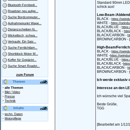
Standard 90mm LED's 
Bluetooth-Fernbedi...
schick aus!
Roadster neu aufge...
Low-Beam /Abblendl
Suche Bordcomputer...
BLACK -
https://oein
WHITE -
https://oein
Aufnahmepunkt Wage...
BLACK/BLUE -
https
Distanzscheiben fü...
BLACK/BLACK -
http
BLACK/CARBON -
h
Wickeltisch, schwa...
BROWN/CARBON -
Verkaufe: Ein Satz...
High-Beam/Fernlich
Suche Fernlichtlam...
BLACK -
https://oein
Shortblock Motor M...
WHITE -
https://oeind
BLACK/BLUE -
https
Koffer für Gepäckt...
BLACK/BLACK -
http
Suche Smart Roadst...
BLACK/CARBON -
h
BROWN/CARBON -
zum Forum
Ich werde exklusiv 
Themen
·
alle Themen
Interesse an den L
·
Bild / Video
·
Ich wünsche viel Spa
Presse
·
Technik
Beste Grüße,
Inhalte
TGG
·
techn. Daten
·
Motorpflege
[Bearbeitet am 1/12