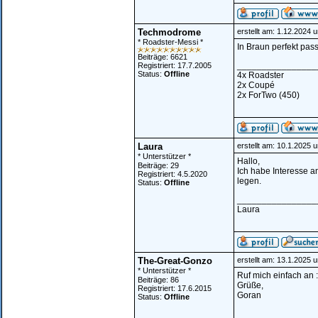
Techmodrome
erstellt am: 1.12.2024 
* Roadster-Messi *
In Braun perfekt pass
Beiträge: 6621
________________
Registriert: 17.7.2005
Status:
Offline
4x Roadster
2x Coupé
2x ForTwo (450)
Laura
erstellt am: 10.1.2025 
* Unterstützer *
Hallo,
Beiträge: 29
Ich habe Interesse a
Registriert: 4.5.2020
legen.
Status:
Offline
________________
Laura
The-Great-Gonzo
erstellt am: 13.1.2025 
* Unterstützer *
Ruf mich einfach an :
Beiträge: 86
Grüße,
Registriert: 17.6.2015
Goran
Status:
Offline