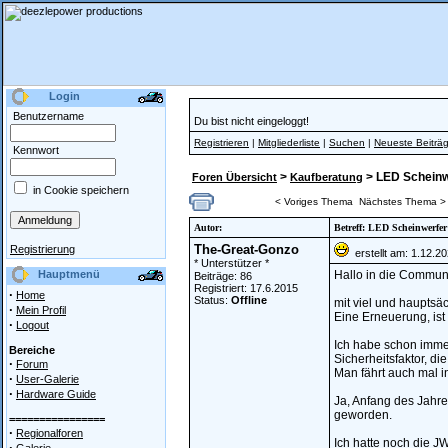
Login
Benutzername
Du bist nicht eingeloggt!
Registrieren
|
Mitgliederliste
|
Suchen
|
Neueste Beiträ
Kennwort
>
> LED Scheinw
Foren Übersicht
Kaufberatung
in Cookie speichern
< Voriges Thema
Nächstes Thema >
Autor:
Betreff: LED Scheinwerfe
The-Great-Gonzo
Registrierung
erstellt am: 1.12.2
* Unterstützer *
Hauptmenü
Hallo in die Communi
Beiträge: 86
Registriert: 17.6.2015
·
Home
Status:
Offline
mit viel und hauptsä
·
Mein Profil
Eine Erneuerung, ist
·
Logout
Ich habe schon imme
Bereiche
Sicherheitsfaktor, die
·
Forum
Man fährt auch mal i
·
User-Galerie
·
Hardware Guide
Ja, Anfang des Jahre
geworden.
================
·
Regionalforen
Ich hatte noch die J
·