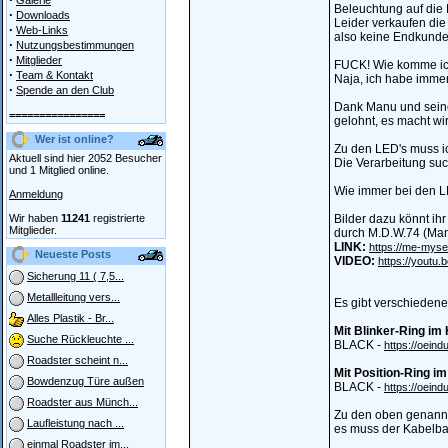
Galerie
Beleuchtung auf die 
·
Downloads
Leider verkaufen die
·
Web-Links
also keine Endkunde
·
Nutzungsbestimmungen
·
Mitglieder
FUCK! Wie komme ic
·
Team & Kontakt
Naja, ich habe immer
·
Spende an den Club
Dank Manu und seinen
================
gelohnt, es macht wi
Wer ist online?
Zu den LED's muss ich
Aktuell sind hier 2052 Besucher
Die Verarbeitung suc
und 1 Mitglied online.
Wie immer bei den L
Anmeldung
Wir haben
11241
registrierte
Bilder dazu könnt ih
Mitglieder.
durch M.D.W.74 (Man
LINK:
https://me-mysel
Neueste Posts
VIDEO:
https://yout
Sicherung 11 ( 7,5...
Metallleitung vers...
Es gibt verschiedene
Alles Plastik - Br...
Mit Blinker-Ring im
Suche Rückleuchte ...
BLACK -
https://oein
Roadster scheint n...
Mit Position-Ring 
Bowdenzug Türe außen
BLACK -
https://oein
Roadster aus Münch...
Zu den oben genannt
Laufleistung nach ...
es muss der Kabelba
einmal Roadster im...