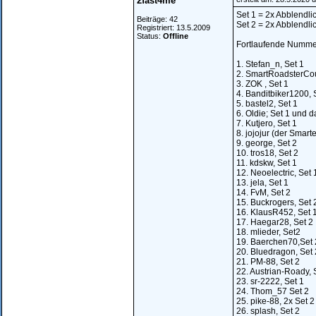
2fast4me
Set 1 = 2x Abblendli
Beiträge: 42
Set 2 = 2x Abblendlic
Registriert: 13.5.2009
Status:
Offline
Fortlaufende Nummer
1. Stefan_n, Set 1
2. SmartRoadsterCou
3. ZOK , Set 1
4. Banditbiker1200, 
5. bastel2, Set 1
6. Oldie; Set 1 und d
7. Kutjero, Set 1
8. jojojur (der Smarte
9. george, Set 2
10. tros18, Set 2
11. kdskw, Set 1
12. Neoelectric, Set 
13. jela, Set 1
14. FvM, Set 2
15. Buckrogers, Set 
16. KlausR452, Set 
17. Haegar28, Set 2
18. mlieder, Set2
19. Baerchen70,Set 
20. Bluedragon, Set 
21. PM-88, Set 2
22. Austrian-Roady, 
23. sr-2222, Set 1
24. Thom_57 Set 2
25. pike-88, 2x Set 2
26. splash, Set 2