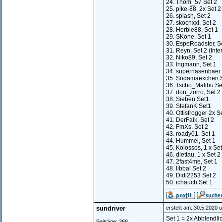
24. Thom_57 Set 2
25. pike-88, 2x Set 2
26. splash, Set 2
27. skochxxl, Set 2
28. Herbie88, Set 1
29. SKone, Set 1
30. EspeRoadster, S
31. Reyn, Set 2 (Int
32. Niko89, Set 2
33. Ingmann, Set 1
34. supernasenbaer 
35. Sodamaexchen S
36. Tscho_Malibu Se
37. don_zorro, Set 2
38. Sieben Set1
39. StefanK Set1
40. Ottisfrogger 2x S
41. DerFalk, Set 2
42. FmXs, Set 2
43. roady01. Set 1
44. Hummel, Set 1
45. Kolossos, 1 x Set 
46. dlettau, 1 x Set 2
47. 2fast4me, Set 1
48. libbal Set 2
49. Didi2253 Set 2
50. ichauch Set 1
sundriver
erstellt am: 30.5.2020 
Set 1 = 2x Abblendli
Beiträge: 368