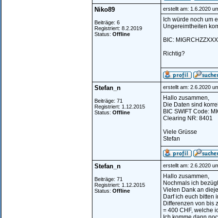
Niko89
erstellt am: 1.6.2020 u
Ich würde noch um e
Beiträge: 6
Ungereimtheiten komm
Registriert: 8.2.2019
Status:
Offline
BIC: MIGRCHZZXXX
Richtig?
Stefan_n
erstellt am: 2.6.2020 u
Hallo zusammen,
Beiträge: 71
Die Daten sind korre
Registriert: 1.12.2015
BIC SWIFT Code: 
Status:
Offline
Clearing NR: 8401
Viele Grüsse
Stefan
Stefan_n
erstellt am: 2.6.2020 u
Hallo zusammen,
Beiträge: 71
Nochmals ich bezügl
Registriert: 1.12.2015
Vielen Dank an dieje
Status:
Offline
Darf ich euch bitten
Differenzen von bis 
= 400 CHF, welche ic
Ich komme dann noch