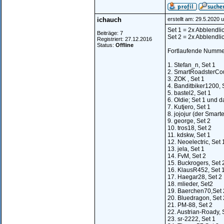
ichauch
erstellt am: 29.5.2020 
Set 1 = 2x Abblendli
Beiträge: 7
Set 2 = 2x Abblendlic
Registriert: 27.12.2016
Status:
Offline
Fortlaufende Nummer
1. Stefan_n, Set 1
2. SmartRoadsterCou
3. ZOK , Set 1
4. Banditbiker1200, 
5. bastel2, Set 1
6. Oldie; Set 1 und d
7. Kutjero, Set 1
8. jojojur (der Smarte
9. george, Set 2
10. tros18, Set 2
11. kdskw, Set 1
12. Neoelectric, Set 
13. jela, Set 1
14. FvM, Set 2
15. Buckrogers, Set 
16. KlausR452, Set 
17. Haegar28, Set 2
18. mlieder, Set2
19. Baerchen70,Set 
20. Bluedragon, Set 
21. PM-88, Set 2
22. Austrian-Roady, 
23. sr-2222, Set 1