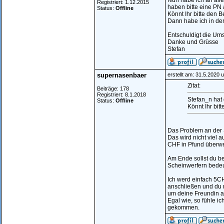
Nun habe ich an alle
Registriert: 1.12.2015
haben bitte eine PN 
Status:
Offline
Könnt Ihr bitte den
Dann habe ich in de
Entschuldigt die Um
Danke und Grüsse
Stefan
supernasenbaer
erstellt am: 31.5.2020 
Zitat:
Beiträge: 178
Registriert: 8.1.2018
Stefan_n hat
Status:
Offline
Könnt Ihr bi
Das Problem an der 
Das wird nicht viel
CHF in Pfund überw
Am Ende sollst du b
Scheinwerfern bede
Ich werd einfach 5CH
anschließen und du 
um deine Freundin au
Egal wie, so fühle ic
gekommen.