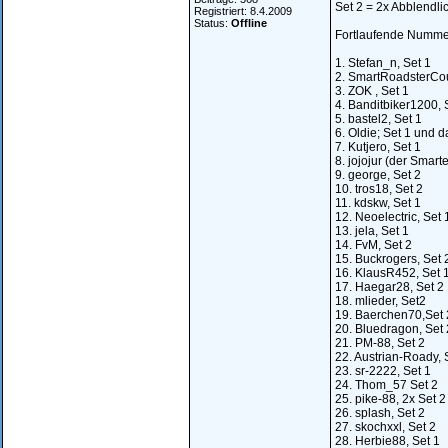
Set 2 = 2x Abblendlic
Registriert: 8.4.2009
Status:
Offline
Fortlaufende Nummer
1. Stefan_n, Set 1
2. SmartRoadsterCou
3. ZOK , Set 1
4. Banditbiker1200, 
5. bastel2, Set 1
6. Oldie; Set 1 und d
7. Kutjero, Set 1
8. jojojur (der Smarte
9. george, Set 2
10. tros18, Set 2
11. kdskw, Set 1
12. Neoelectric, Set 
13. jela, Set 1
14. FvM, Set 2
15. Buckrogers, Set 
16. KlausR452, Set 
17. Haegar28, Set 2
18. mlieder, Set2
19. Baerchen70,Set 
20. Bluedragon, Set 
21. PM-88, Set 2
22. Austrian-Roady, 
23. sr-2222, Set 1
24. Thom_57 Set 2
25. pike-88, 2x Set 2
26. splash, Set 2
27. skochxxl, Set 2
28. Herbie88, Set 1