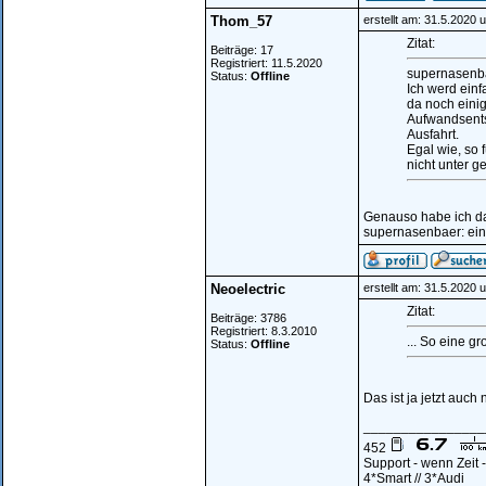
Thom_57
erstellt am: 31.5.2020 
Zitat:
Beiträge: 17
Registriert: 11.5.2020
supernasenba
Status:
Offline
Ich werd einf
da noch eini
Aufwandsents
Ausfahrt.
Egal wie, so 
nicht unter 
Genauso habe ich d
supernasenbaer: eine
Neoelectric
erstellt am: 31.5.2020 
Zitat:
Beiträge: 3786
Registriert: 8.3.2010
... So eine g
Status:
Offline
Das ist ja jetzt auch
________________
452
Support - wenn Zeit
4*Smart // 3*Audi