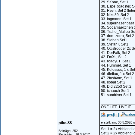
29. SKone, Set 1
30. EspeRoadster, S
31. Reyn, Set 2 (Int
32. Niko89, Set 2
33. Ingmann, Set 1
34. supernasenbaer 
35. Sodamaexchen S
36. Tscho_Malibu Se
37. don_zorro, Set 2
38. Sieben Set1
39. StefanK Set1
40. Ottisfrogger 2x S
41. DerFalk, Set 2
42. FmXs, Set 2
43. roady01. Set 1
44. Hummel, Set 1
45. Kolossos, 1 x Set 
46. dlettau, 1 x Set 2
47. 2fast4me, Set 1
48. libbal Set 2
49. Didi2253 Set 2
50. ichauch Set 1
51. sundriver Set 1
________________
ONE LIFE. LIVE IT.
pike-88
erstellt am: 30.5.2020 
Set 1 = 2x Abblendli
Beiträge: 252
Set 2 = 2x Abblendlic
Registriert: 16.3.2017