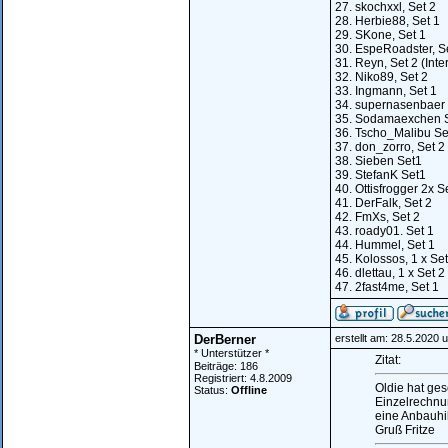
27. skochxxl, Set 2
28. Herbie88, Set 1
29. SKone, Set 1
30. EspeRoadster, S
31. Reyn, Set 2 (Int
32. Niko89, Set 2
33. Ingmann, Set 1
34. supernasenbaer 
35. Sodamaexchen S
36. Tscho_Malibu Se
37. don_zorro, Set 2
38. Sieben Set1
39. StefanK Set1
40. Ottisfrogger 2x S
41. DerFalk, Set 2
42. FmXs, Set 2
43. roady01. Set 1
44. Hummel, Set 1
45. Kolossos, 1 x Set 
46. dlettau, 1 x Set 2
47. 2fast4me, Set 1
DerBerner
erstellt am: 28.5.2020 
* Unterstützer *
Zitat:
Beiträge: 186
Registriert: 4.8.2009
Oldie hat ges
Status:
Offline
Einzelrechnun
eine Anbauhil
Gruß Fritze