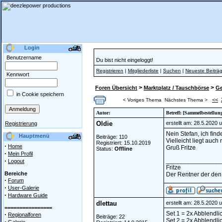
Login
Benutzername
Du bist nicht eingeloggt!
Registrieren
|
Mitgliederliste
|
Suchen
|
Neueste Beiträ
Kennwort
>
>
Foren Übersicht
Marktplatz / Tauschbörse
Ge
in Cookie speichern
<<
< Voriges Thema
Nächstes Thema >
Autor:
Betreff: [Sammelbestellu
Oldie
erstellt am: 28.5.2020 
Registrierung
Nein Stefan, ich find
Hauptmenü
Beiträge: 110
Vielleicht liegt auc
Registriert: 15.10.2019
·
Home
Gruß Fritze
Status:
Offline
·
Mein Profil
·
________________
Logout
Fritze
Bereiche
Der Rentner der den 
·
Forum
·
User-Galerie
·
Hardware Guide
dlettau
erstellt am: 28.5.2020 
================
Set 1 = 2x Abblendli
·
Regionalforen
Beiträge: 22
Set 2 = 2x Abblendlic
·