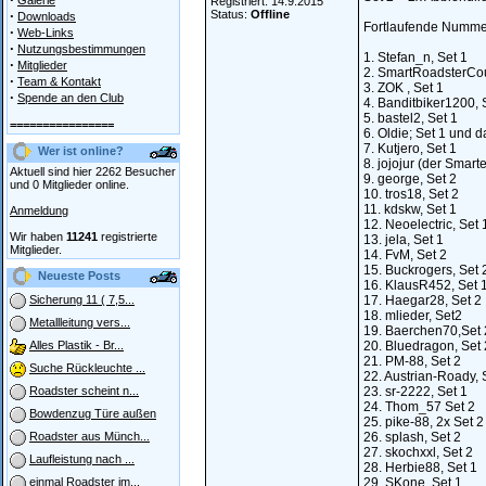
Galerie
Registriert: 14.9.2015
·
Status:
Offline
Downloads
Fortlaufende Nummer
·
Web-Links
·
Nutzungsbestimmungen
1. Stefan_n, Set 1
·
Mitglieder
2. SmartRoadsterCou
·
Team & Kontakt
3. ZOK , Set 1
·
Spende an den Club
4. Banditbiker1200, 
5. bastel2, Set 1
================
6. Oldie; Set 1 und d
7. Kutjero, Set 1
Wer ist online?
8. jojojur (der Smarte
Aktuell sind hier 2262 Besucher
9. george, Set 2
und 0 Mitglieder online.
10. tros18, Set 2
11. kdskw, Set 1
Anmeldung
12. Neoelectric, Set 
Wir haben
11241
registrierte
13. jela, Set 1
Mitglieder.
14. FvM, Set 2
15. Buckrogers, Set 
Neueste Posts
16. KlausR452, Set 
17. Haegar28, Set 2
Sicherung 11 ( 7,5...
18. mlieder, Set2
Metallleitung vers...
19. Baerchen70,Set 
20. Bluedragon, Set 
Alles Plastik - Br...
21. PM-88, Set 2
Suche Rückleuchte ...
22. Austrian-Roady, 
23. sr-2222, Set 1
Roadster scheint n...
24. Thom_57 Set 2
Bowdenzug Türe außen
25. pike-88, 2x Set 2
26. splash, Set 2
Roadster aus Münch...
27. skochxxl, Set 2
Laufleistung nach ...
28. Herbie88, Set 1
29. SKone, Set 1
einmal Roadster im...