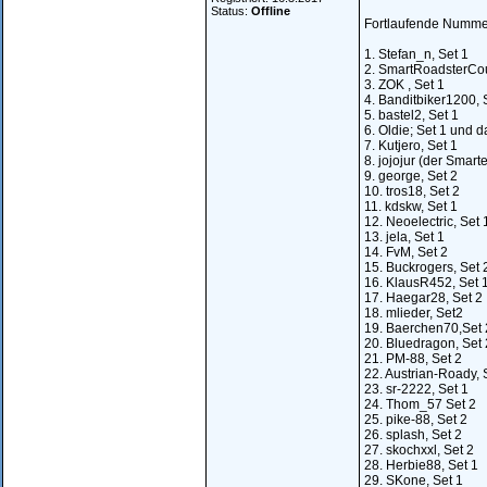
Status:
Offline
Fortlaufende Nummer
1. Stefan_n, Set 1
2. SmartRoadsterCou
3. ZOK , Set 1
4. Banditbiker1200, 
5. bastel2, Set 1
6. Oldie; Set 1 und d
7. Kutjero, Set 1
8. jojojur (der Smarte
9. george, Set 2
10. tros18, Set 2
11. kdskw, Set 1
12. Neoelectric, Set 
13. jela, Set 1
14. FvM, Set 2
15. Buckrogers, Set 
16. KlausR452, Set 
17. Haegar28, Set 2
18. mlieder, Set2
19. Baerchen70,Set 
20. Bluedragon, Set 
21. PM-88, Set 2
22. Austrian-Roady, 
23. sr-2222, Set 1
24. Thom_57 Set 2
25. pike-88, Set 2
26. splash, Set 2
27. skochxxl, Set 2
28. Herbie88, Set 1
29. SKone, Set 1