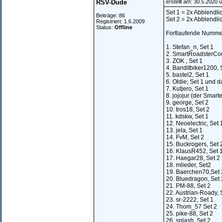
RSV-Dude
erstellt am: 30.5.2020 
Set 1 = 2x Abblendli
Beiträge: 86
Set 2 = 2x Abblendlic
Registriert: 1.6.2009
Status:
Offline
Fortlaufende Nummer
1. Stefan_n, Set 1
2. SmartRoadsterCou
3. ZOK , Set 1
4. Banditbiker1200, 
5. bastel2, Set 1
6. Oldie; Set 1 und d
7. Kutjero, Set 1
8. jojojur (der Smarte
9. george, Set 2
10. tros18, Set 2
11. kdskw, Set 1
12. Neoelectric, Set 
13. jela, Set 1
14. FvM, Set 2
15. Buckrogers, Set 
16. KlausR452, Set 
17. Haegar28, Set 2
18. mlieder, Set2
19. Baerchen70,Set 
20. Bluedragon, Set 
21. PM-88, Set 2
22. Austrian-Roady, 
23. sr-2222, Set 1
24. Thom_57 Set 2
25. pike-88, Set 2
26. splash, Set 2