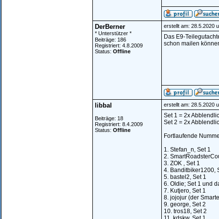
DerBerner
erstellt am: 28.5.2020 
* Unterstützer *
Das E9-Teilegutachten
Beiträge: 186
schon mailen können.
Registriert: 4.8.2009
Status:
Offline
libbal
erstellt am: 28.5.2020 
Set 1 = 2x Abblendli
Beiträge: 18
Set 2 = 2x Abblendlic
Registriert: 8.4.2009
Status:
Offline
Fortlaufende Nummer
1. Stefan_n, Set 1
2. SmartRoadsterCou
3. ZOK , Set 1
4. Banditbiker1200, 
5. bastel2, Set 1
6. Oldie; Set 1 und d
7. Kutjero, Set 1
8. jojojur (der Smarte
9. george, Set 2
10. tros18, Set 2
11. kdskw, Set 1