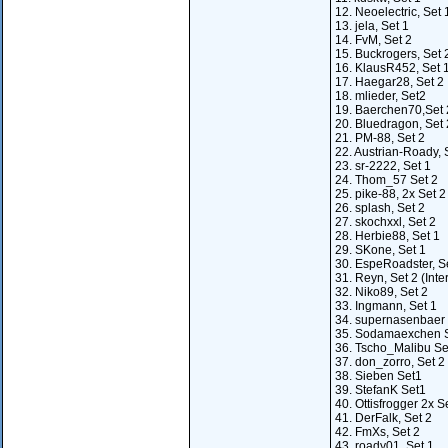
12. Neoelectric, Set 
13. jela, Set 1
14. FvM, Set 2
15. Buckrogers, Set 
16. KlausR452, Set 
17. Haegar28, Set 2
18. mlieder, Set2
19. Baerchen70,Set 
20. Bluedragon, Set 
21. PM-88, Set 2
22. Austrian-Roady, 
23. sr-2222, Set 1
24. Thom_57 Set 2
25. pike-88, 2x Set 2
26. splash, Set 2
27. skochxxl, Set 2
28. Herbie88, Set 1
29. SKone, Set 1
30. EspeRoadster, S
31. Reyn, Set 2 (Int
32. Niko89, Set 2
33. Ingmann, Set 1
34. supernasenbaer 
35. Sodamaexchen S
36. Tscho_Malibu Se
37. don_zorro, Set 2
38. Sieben Set1
39. StefanK Set1
40. Ottisfrogger 2x S
41. DerFalk, Set 2
42. FmXs, Set 2
43. roady01. Set 1