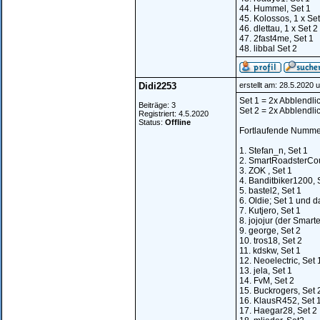
44. Hummel, Set 1
45. Kolossos, 1 x Set 
46. dlettau, 1 x Set 2
47. 2fast4me, Set 1
48. libbal Set 2
Didi2253
erstellt am: 28.5.2020 
Set 1 = 2x Abblendli
Beiträge: 3
Set 2 = 2x Abblendlic
Registriert: 4.5.2020
Status:
Offline
Fortlaufende Nummer
1. Stefan_n, Set 1
2. SmartRoadsterCou
3. ZOK , Set 1
4. Banditbiker1200, 
5. bastel2, Set 1
6. Oldie; Set 1 und d
7. Kutjero, Set 1
8. jojojur (der Smarte
9. george, Set 2
10. tros18, Set 2
11. kdskw, Set 1
12. Neoelectric, Set 
13. jela, Set 1
14. FvM, Set 2
15. Buckrogers, Set 
16. KlausR452, Set 
17. Haegar28, Set 2