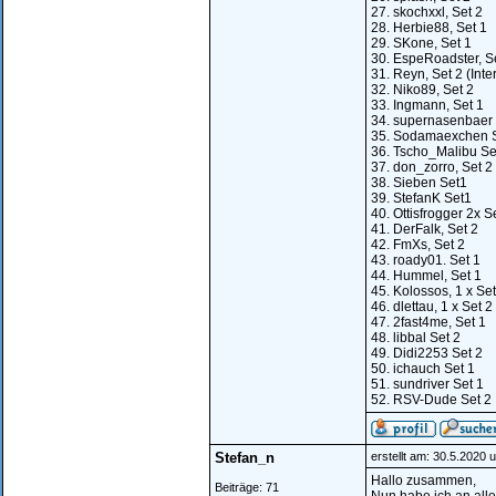
27. skochxxl, Set 2
28. Herbie88, Set 1
29. SKone, Set 1
30. EspeRoadster, S
31. Reyn, Set 2 (Int
32. Niko89, Set 2
33. Ingmann, Set 1
34. supernasenbaer 
35. Sodamaexchen S
36. Tscho_Malibu Se
37. don_zorro, Set 2
38. Sieben Set1
39. StefanK Set1
40. Ottisfrogger 2x S
41. DerFalk, Set 2
42. FmXs, Set 2
43. roady01. Set 1
44. Hummel, Set 1
45. Kolossos, 1 x Set 
46. dlettau, 1 x Set 2
47. 2fast4me, Set 1
48. libbal Set 2
49. Didi2253 Set 2
50. ichauch Set 1
51. sundriver Set 1
52. RSV-Dude Set 2
Stefan_n
erstellt am: 30.5.2020 
Hallo zusammen,
Beiträge: 71