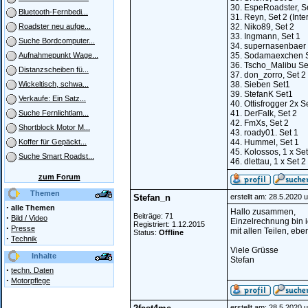
30. EspeRoadster, S
Bluetooth-Fernbedi...
31. Reyn, Set 2 (Int
32. Niko89, Set 2
Roadster neu aufge...
33. Ingmann, Set 1
Suche Bordcomputer...
34. supernasenbaer 
35. Sodamaexchen S
Aufnahmepunkt Wage...
36. Tscho_Malibu Se
Distanzscheiben fü...
37. don_zorro, Set 2
38. Sieben Set1
Wickeltisch, schwa...
39. StefanK Set1
Verkaufe: Ein Satz...
40. Ottisfrogger 2x S
41. DerFalk, Set 2
Suche Fernlichtlam...
42. FmXs, Set 2
Shortblock Motor M...
43. roady01. Set 1
44. Hummel, Set 1
Koffer für Gepäckt...
45. Kolossos, 1 x Set 
Suche Smart Roadst...
46. dlettau, 1 x Set 2
zum Forum
Themen
Stefan_n
erstellt am: 28.5.2020 
·
alle Themen
Hallo zusammen,
Beiträge: 71
·
Bild / Video
Einzelrechnung bin 
Registriert: 1.12.2015
·
Presse
mit allen Teilen, eb
Status:
Offline
·
Technik
Viele Grüsse
Inhalte
Stefan
·
techn. Daten
·
Motorpflege
erstellt am: 28.5.2020 