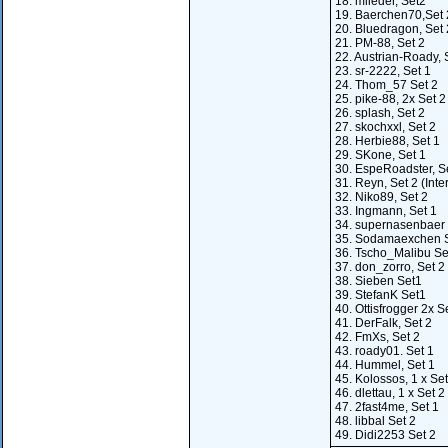
18. mlieder, Set2
19. Baerchen70,Set 
20. Bluedragon, Set 
21. PM-88, Set 2
22. Austrian-Roady, 
23. sr-2222, Set 1
24. Thom_57 Set 2
25. pike-88, 2x Set 2
26. splash, Set 2
27. skochxxl, Set 2
28. Herbie88, Set 1
29. SKone, Set 1
30. EspeRoadster, S
31. Reyn, Set 2 (Int
32. Niko89, Set 2
33. Ingmann, Set 1
34. supernasenbaer 
35. Sodamaexchen S
36. Tscho_Malibu Se
37. don_zorro, Set 2
38. Sieben Set1
39. StefanK Set1
40. Ottisfrogger 2x S
41. DerFalk, Set 2
42. FmXs, Set 2
43. roady01. Set 1
44. Hummel, Set 1
45. Kolossos, 1 x Set 
46. dlettau, 1 x Set 2
47. 2fast4me, Set 1
48. libbal Set 2
49. Didi2253 Set 2