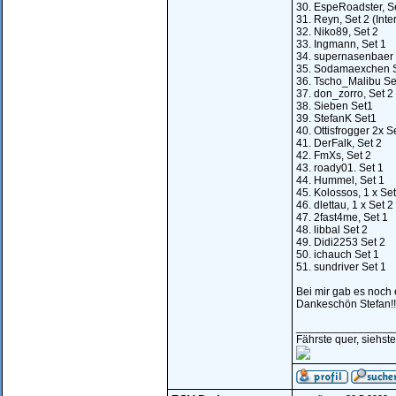
30. EspeRoadster, S
31. Reyn, Set 2 (Int
32. Niko89, Set 2
33. Ingmann, Set 1
34. supernasenbaer 
35. Sodamaexchen S
36. Tscho_Malibu Se
37. don_zorro, Set 2
38. Sieben Set1
39. StefanK Set1
40. Ottisfrogger 2x S
41. DerFalk, Set 2
42. FmXs, Set 2
43. roady01. Set 1
44. Hummel, Set 1
45. Kolossos, 1 x Set 
46. dlettau, 1 x Set 2
47. 2fast4me, Set 1
48. libbal Set 2
49. Didi2253 Set 2
50. ichauch Set 1
51. sundriver Set 1
Bei mir gab es noch e
Dankeschön Stefan!!
________________
Fährste quer, siehst