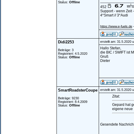
________________
Status:
Offline
452
Support - wenn Zeit
4*Smart // 3*Audi
-
https://www.e-fuels.de
Didi2253
erstellt am: 31.5.2020 
Hallo Stefan,
Beiträge: 3
die BIC / SWIFT is
Registriert: 4.5.2020
Gruß
Status:
Offline
Dieter
SmartRoadsterCoupe
erstellt am: 31.5.2020 
Zitat:
Beiträge: 9230
Registriert: 8.4.2009
Gepard hat g
Status:
Offline
eigene neue N
Gesendete Nachrichte
________________