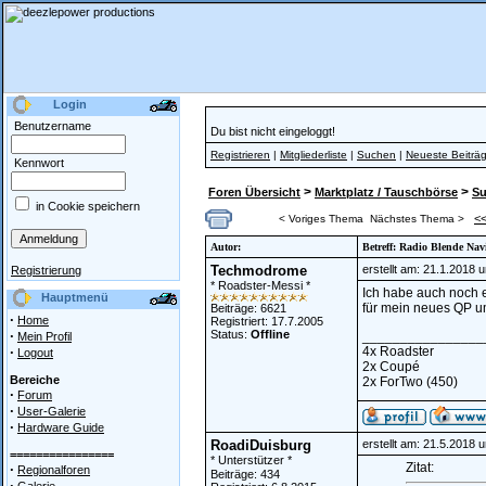
Login
Benutzername
Du bist nicht eingeloggt!
Registrieren
|
Mitgliederliste
|
Suchen
|
Neueste Beiträ
Kennwort
>
>
Foren Übersicht
Marktplatz / Tauschbörse
S
in Cookie speichern
<
< Voriges Thema
Nächstes Thema >
Autor:
Betreff: Radio Blende Na
Techmodrome
erstellt am: 21.1.2018 
Registrierung
* Roadster-Messi *
Ich habe auch noch 
Hauptmenü
für mein neues QP um
Beiträge: 6621
·
Home
Registriert: 17.7.2005
·
Status:
Offline
________________
Mein Profil
·
4x Roadster
Logout
2x Coupé
Bereiche
2x ForTwo (450)
·
Forum
·
User-Galerie
·
Hardware Guide
RoadiDuisburg
erstellt am: 21.5.2018 
================
* Unterstützer *
Zitat:
·
Regionalforen
Beiträge: 434
·