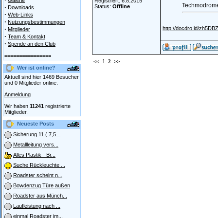
Galerie
Registriert: 6.8.2015
Techmodrome 
·
Status:
Offline
Downloads
·
Web-Links
·
Nutzungsbestimmungen
·
http://docdro.id/zh5DB
Mitglieder
·
Team & Kontakt
·
Spende an den Club
================
<<
1
2
>>
Wer ist online?
Aktuell sind hier 1469 Besucher
und 0 Mitglieder online.
Anmeldung
Wir haben
11241
registrierte
Mitglieder.
Neueste Posts
Sicherung 11 ( 7,5...
Metallleitung vers...
Alles Plastik - Br...
Suche Rückleuchte ...
Roadster scheint n...
Bowdenzug Türe außen
Roadster aus Münch...
Laufleistung nach ...
einmal Roadster im...