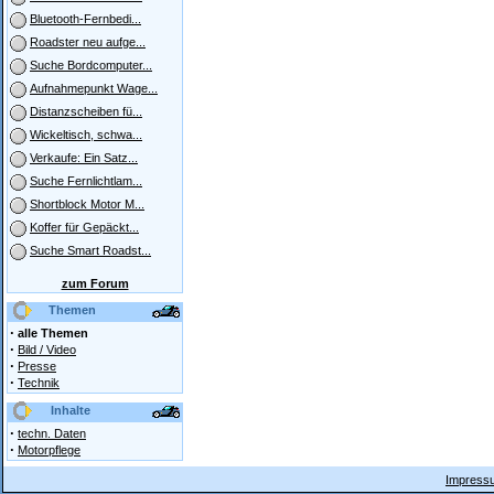
Bluetooth-Fernbedi...
Roadster neu aufge...
Suche Bordcomputer...
Aufnahmepunkt Wage...
Distanzscheiben fü...
Wickeltisch, schwa...
Verkaufe: Ein Satz...
Suche Fernlichtlam...
Shortblock Motor M...
Koffer für Gepäckt...
Suche Smart Roadst...
zum Forum
Themen
·
alle Themen
·
Bild / Video
·
Presse
·
Technik
Inhalte
·
techn. Daten
·
Motorpflege
Impressu