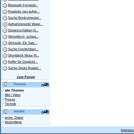
Bluetooth-Fernbedi...
Roadster neu aufge...
Suche Bordcomputer...
Aufnahmepunkt Wage...
Distanzscheiben fü...
Wickeltisch, schwa...
Verkaufe: Ein Satz...
Suche Fernlichtlam...
Shortblock Motor M...
Koffer für Gepäckt...
Suche Smart Roadst...
zum Forum
Themen
·
alle Themen
·
Bild / Video
·
Presse
·
Technik
Inhalte
·
techn. Daten
·
Motorpflege
Impressu