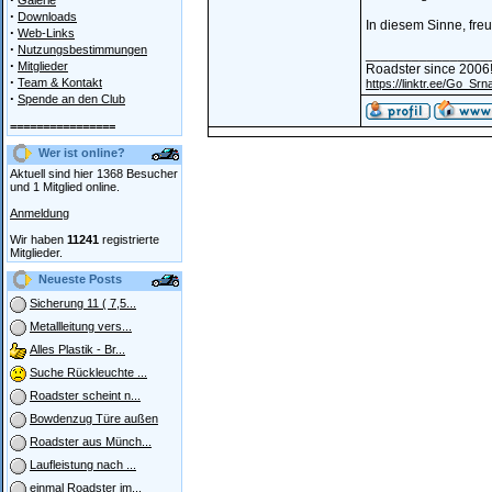
Galerie
·
Downloads
In diesem Sinne, freu
·
Web-Links
·
Nutzungsbestimmungen
________________
·
Mitglieder
Roadster since 2006
·
Team & Kontakt
https://linktr.ee/Go_Srn
·
Spende an den Club
================
Wer ist online?
Aktuell sind hier 1368 Besucher
und 1 Mitglied online.
Anmeldung
Wir haben
11241
registrierte
Mitglieder.
Neueste Posts
Sicherung 11 ( 7,5...
Metallleitung vers...
Alles Plastik - Br...
Suche Rückleuchte ...
Roadster scheint n...
Bowdenzug Türe außen
Roadster aus Münch...
Laufleistung nach ...
einmal Roadster im...