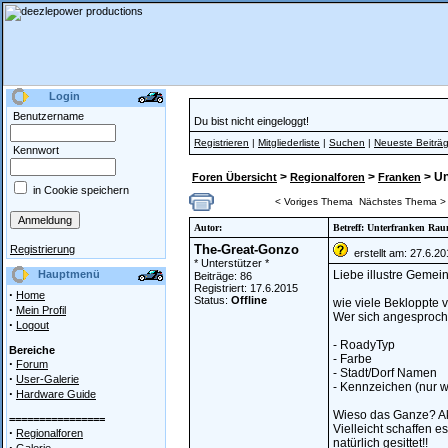
Login
Benutzername
Du bist nicht eingeloggt!
Registrieren
|
Mitgliederliste
|
Suchen
|
Neueste Beiträ
Kennwort
>
>
> Un
Foren Übersicht
Regionalforen
Franken
in Cookie speichern
< Voriges Thema
Nächstes Thema >
Autor:
Betreff: Unterfranken Ra
The-Great-Gonzo
Registrierung
erstellt am: 27.6.2
* Unterstützer *
Hauptmenü
Liebe illustre Gemei
Beiträge: 86
Registriert: 17.6.2015
·
Home
Status:
Offline
wie viele Bekloppte 
·
Mein Profil
Wer sich angesprochen
·
Logout
- RoadyTyp
Bereiche
- Farbe
·
Forum
- Stadt/Dorf Namen
·
User-Galerie
- Kennzeichen (nur 
·
Hardware Guide
Wieso das Ganze? Ak
================
Vielleicht schaffen 
·
Regionalforen
natürlich gesittet!!
·