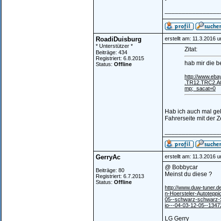
________________
RoadiDuisburg
erstellt am: 11.3.2016 
* Unterstützer *
Zitat:
Beiträge: 434
Registriert: 6.8.2015
hab mir die be
Status:
Offline
http://www.eba
.TR12.TRC2.A
mp;_sacat=0
Hab ich auch mal geka
Fahrerseite mit der Ze
________________
GerryAc
erstellt am: 11.3.2016 
@ Bobbycar
Beiträge: 80
Meinst du diese ?
Registriert: 6.7.2013
Status:
Offline
http://www.duw-tuner.d
n-Hoersteler-Autotepp
05--schwarz-schwarz
io---04-03-12-05--1347
LG Gerry