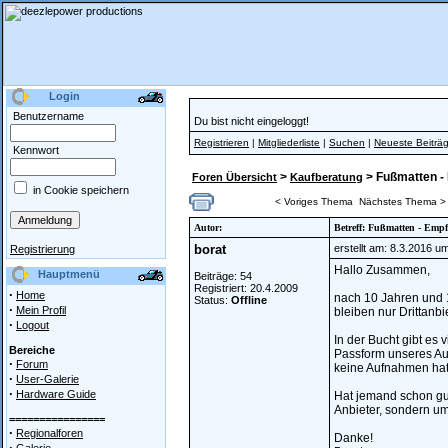
Login
Benutzername
Du bist nicht eingeloggt!
Registrieren
|
Mitgliederliste
|
Suchen
|
Neueste Beiträ
Kennwort
>
> Fußmatten -
Foren Übersicht
Kaufberatung
in Cookie speichern
< Voriges Thema
Nächstes Thema >
Autor:
Betreff: Fußmatten - Emp
borat
erstellt am: 8.3.2016 u
Registrierung
Hallo Zusammen,
Hauptmenü
Beiträge: 54
Registriert: 20.4.2009
·
Home
nach 10 Jahren und 1
Status:
Offline
·
Mein Profil
bleiben nur Drittanb
·
Logout
In der Bucht gibt es 
Bereiche
Passform unseres Aut
·
Forum
keine Aufnahmen hat 
·
User-Galerie
·
Hardware Guide
Hat jemand schon gut
Anbieter, sondern um
================
·
Regionalforen
Danke!
·