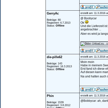
GerryAc
erstellt am: 11.3.2016 
@ Boobycar
Beiträge: 80
Ok
Registriert: 6.7.2013
Status:
Offline
Und die Lieferzeit i
angebrachter ...
Aber es wird ja lan
________________
die-pille62
erstellt am: 11.3.2016 
Moin moin
Beiträge: 143
Habe in meinem Sweet
Registriert: 16.3.2013
Erst fand ich diese e
Status:
Offline
Auf diesen kann man 
Na und halten auch 
Phin
erstellt am: 11.3.2016 
@Bobbycar: ah, dan
Beiträge: 1539
Registriert: 3.8.2012
________________