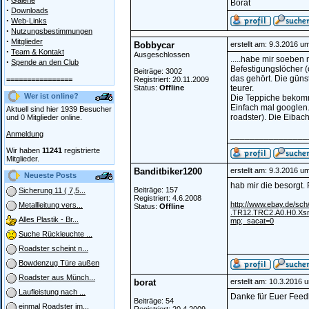
Galerie
Borat
·
Downloads
·
Web-Links
·
Nutzungsbestimmungen
·
Mitglieder
Bobbycar
erstellt am: 9.3.2016 u
·
Team & Kontakt
Ausgeschlossen
.....habe mir soeben 
·
Spende an den Club
Befestigungslöcher (
Beiträge: 3002
das gehört. Die güns
================
Registriert: 20.11.2009
Status:
Offline
teurer.
Wer ist online?
Die Teppiche bekom
Einfach mal googlen..
Aktuell sind hier 1939 Besucher
roadster). Die Eibac
und 0 Mitglieder online.
Anmeldung
________________
Wir haben
11241
registrierte
Mitglieder.
Banditbiker1200
erstellt am: 9.3.2016 u
Neueste Posts
hab mir die besorgt. 
Beiträge: 157
Sicherung 11 ( 7,5...
Registriert: 4.6.2008
http://www.ebay.de/sc
Metallleitung vers...
Status:
Offline
.TR12.TRC2.A0.H0.Xs
Alles Plastik - Br...
mp;_sacat=0
Suche Rückleuchte ...
Roadster scheint n...
Bowdenzug Türe außen
Roadster aus Münch...
borat
erstellt am: 10.3.2016 
Laufleistung nach ...
Danke für Euer Feed
Beiträge: 54
einmal Roadster im...