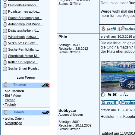
Registriert: 20.4.2009
Der Link aus der Buc
Status:
Offline
Bluetooth-Fernbedi...
Werde wohl mal die H
Roadster neu aufge...
more-for-less Angebot
Suche Bordcomputer...
Aufnahmepunkt Wage...
Distanzscheiben fü...
Phin
erstellt am: 10.3.2016 
Wickeltisch, schwa...
Die die ihr euch gek
Verkaufe: Ein Satz...
Beiträge: 1539
die Originalmatten? 
Registriert: 3.8.2012
Suche Fernlichtlam...
der Platz eher subopt
Status:
Offline
Shortblock Motor M...
________________
Koffer für Gepäckt...
Suche Smart Roadst...
zum Forum
Themen
·
alle Themen
·
Bild / Video
·
Presse
·
Technik
Bobbycar
erstellt am: 11.3.2016 
Inhalte
Ausgeschlossen
Hösteler= mit Kupplu
·
techn. Daten
Beiträge: 3002
·
Motorpflege
Registriert: 20.11.2009
Status:
Offline
[Editiert am 11/3/20