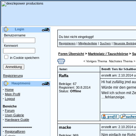
Login
Benutzername
Du bist nicht eingeloggt!
Registrieren
|
Mitgliederliste
|
Suchen
|
Neueste Beiträ
Kennwort
>
>
Foren Übersicht
Marktplatz / Tauschbörse
S
in Cookie speichern
< Voriges Thema
Nächstes Thema >
Autor:
Betreff: Torx für Schaltb
Raffa
erstellt am: 2.10.2014 
Registrierung
Hi hat zufällig jmd 
Hauptmenü
Beiträge: 67
Würde mir den gerne
Registriert: 30.8.2014
·
Home
Status:
Offline
Weil ich schon mit 
·
Mein Profil
....fehlanzeige.
·
Logout
Bereiche
·
Forum
·
User-Galerie
·
Hardware Guide
macke
erstellt am: 2.10.2014 
================
·
Regionalforen
Nim einfach ne Rohr
·
Beiträge: 969