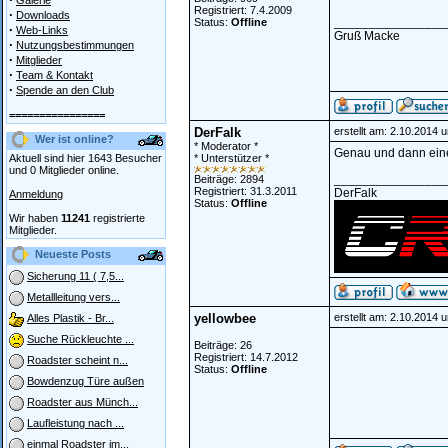
Galerie
Registriert: 7.4.2009
·
Downloads
________________
Status:
Offline
·
Web-Links
Gruß Macke
·
Nutzungsbestimmungen
·
Mitglieder
·
Team & Kontakt
·
Spende an den Club
================
DerFalk
erstellt am: 2.10.2014 
Wer ist online?
* Moderator *
Genau und dann eine
Aktuell sind hier 1643 Besucher
* Unterstützer *
und 0 Mitglieder online.
________________
Beiträge: 2894
Registriert: 31.3.2011
DerFalk
Anmeldung
Status:
Offline
Wir haben
11241
registrierte
Mitglieder.
Neueste Posts
Sicherung 11 ( 7,5...
Metallleitung vers...
yellowbee
erstellt am: 2.10.2014 
Alles Plastik - Br...
Suche Rückleuchte ...
Beiträge: 26
Registriert: 14.7.2012
Roadster scheint n...
Status:
Offline
Bowdenzug Türe außen
Roadster aus Münch...
Laufleistung nach ...
einmal Roadster im...