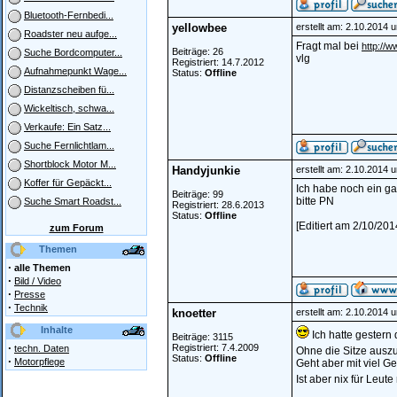
Bluetooth-Fernbedi...
yellowbee
erstellt am: 2.10.2014 
Roadster neu aufge...
Fragt mal bei
http://w
Beiträge: 26
Suche Bordcomputer...
vlg
Registriert: 14.7.2012
Aufnahmepunkt Wage...
Status:
Offline
Distanzscheiben fü...
Wickeltisch, schwa...
Verkaufe: Ein Satz...
Suche Fernlichtlam...
Shortblock Motor M...
Handyjunkie
erstellt am: 2.10.2014 
Koffer für Gepäckt...
Ich habe noch ein ga
Beiträge: 99
bitte PN
Suche Smart Roadst...
Registriert: 28.6.2013
Status:
Offline
[Editiert am 2/10/20
zum Forum
Themen
·
alle Themen
·
Bild / Video
·
Presse
·
Technik
knoetter
erstellt am: 2.10.2014 
Inhalte
Ich hatte gestern
Beiträge: 3115
·
Registriert: 7.4.2009
techn. Daten
Ohne die Sitze ausz
Status:
Offline
·
Motorpflege
Geht aber mit viel 
Ist aber nix für Leut