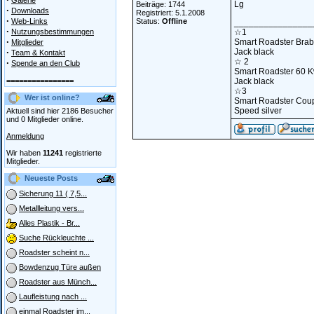
Galerie
Lg
Beiträge: 1744
·
Downloads
Registriert: 5.1.2008
·
Web-Links
Status:
Offline
________________
·
Nutzungsbestimmungen
☆1
·
Smart Roadster Bra
Mitglieder
·
Jack black
Team & Kontakt
☆ 2
·
Spende an den Club
Smart Roadster 60 
================
Jack black
☆3
Wer ist online?
Smart Roadster Coup
Speed silver
Aktuell sind hier 2186 Besucher
und 0 Mitglieder online.
Anmeldung
Wir haben
11241
registrierte
Mitglieder.
Neueste Posts
Sicherung 11 ( 7,5...
Metallleitung vers...
Alles Plastik - Br...
Suche Rückleuchte ...
Roadster scheint n...
Bowdenzug Türe außen
Roadster aus Münch...
Laufleistung nach ...
einmal Roadster im...