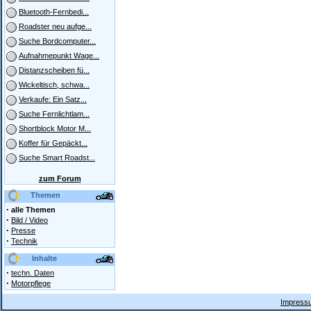
Bluetooth-Fernbedi...
Roadster neu aufge...
Suche Bordcomputer...
Aufnahmepunkt Wage...
Distanzscheiben fü...
Wickeltisch, schwa...
Verkaufe: Ein Satz...
Suche Fernlichtlam...
Shortblock Motor M...
Koffer für Gepäckt...
Suche Smart Roadst...
zum Forum
Themen
·
alle Themen
·
Bild / Video
·
Presse
·
Technik
Inhalte
·
techn. Daten
·
Motorpflege
Impressu