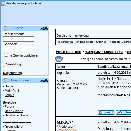
Login
Benutzername
Du bist nicht eingeloggt!
Registrieren
|
Mitgliederliste
|
Suchen
|
Neueste Beiträ
Kennwort
>
>
Foren Übersicht
Marktplatz / Tauschbörse
S
in Cookie speichern
< Voriges Thema
Nächstes Thema >
Autor:
Betreff: Luftkanal unte
aquillo
erstellt am: 4.10.2014 
Registrierung
Hallo in die Runde
Hauptmenü
Beiträge: 112
das ging jetzt aber 
Registriert: 20.4.2012
·
Home
bitte auch leicht bes
Status:
Offline
·
Mein Profil
·
Logout
mit freundlichen Roa
Bereiche
·
Forum
·
User-Galerie
·
Hardware Guide
M.D.W.74
erstellt am: 4.10.2014 
================
·
Regionalforen
* Moderator *
Müsste ich noch ein
·