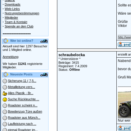
Galerie
·
Downloads
Sollte 
·
Web-Links
·
Nutzungsbestimmungen
Wäre seh
·
Mitglieder
·
Grüße
Team & Kontakt
Viktor
·
Spende an den Club
______
================
http://ww
Wer ist online?
Aktuell sind hier 1297 Besucher
und 1 Mitglied online.
schraubelocka
erstellt 
Anmeldung
* Unterstützer *
Nabend 
Beiträge: 3415
Wir haben
11241
registrierte
Registriert: 7.4.2009
Mitglieder.
bevor du
Status:
Offline
Neueste Posts
Gruß Ma
Sicherung 11 ( 7,5...
______
Metallleitung vers...
Alles Plastik - Br...
Suche Rückleuchte ...
Roadster scheint n...
Bowdenzug Türe außen
Roadster aus Münch...
Nur wer
Laufleistung nach ...
einmal Roadster im...