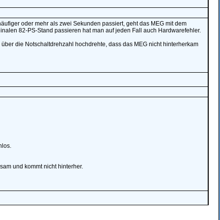
 häufiger oder mehr als zwei Sekunden passiert, geht das MEG mit dem
riginalen 82-PS-Stand passieren hat man auf jeden Fall auch Hardwarefehler.
ll über die Notschaltdrehzahl hochdrehte, dass das MEG nicht hinterherkam
nlos.
gsam und kommt nicht hinterher.