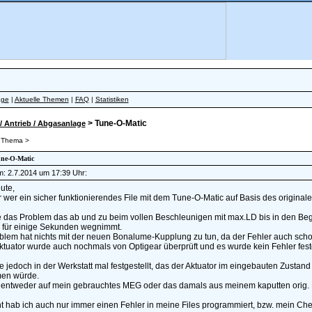
äge
|
Aktuelle Themen
|
FAQ
|
Statistiken
> Tune-O-Matic
/ Antrieb / Abgasanlage
 Thema >
une-O-Matic
am: 2.7.2014 um 17:39 Uhr:
ute,
 wer ein sicher funktionierendes File mit dem Tune-O-Matic auf Basis des originalen
e das Problem das ab und zu beim vollen Beschleunigen mit max.LD bis in den Beg
 für einige Sekunden wegnimmt.
blem hat nichts mit der neuen Bonalume-Kupplung zu tun, da der Fehler auch sch
tuator wurde auch nochmals von Optigear überprüft und es wurde kein Fehler festg
 jedoch in der Werkstatt mal festgestellt, das der Aktuator im eingebauten Zustan
en würde.
 entweder auf mein gebrauchtes MEG oder das damals aus meinem kaputten orig. M
ht hab ich auch nur immer einen Fehler in meine Files programmiert, bzw. mein C