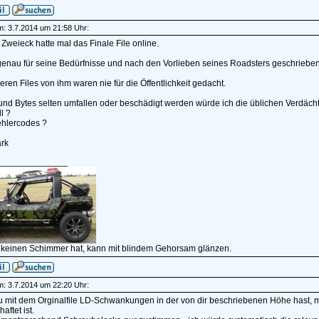
am: 3.7.2014 um 21:58 Uhr:
weieck hatte mal das Finale File online.
genau für seine Bedürfnisse und nach den Vorlieben seines Roadsters geschrieben
eren Files von ihm waren nie für die Öffentlichkeit gedacht.
und Bytes selten umfallen oder beschädigt werden würde ich die üblichen Verdäch
l ?
ehlercodes ?
rk
______________
 keinen Schimmer hat, kann mit blindem Gehorsam glänzen.
am: 3.7.2014 um 22:20 Uhr:
 mit dem Orginalfile LD-Schwankungen in der von dir beschriebenen Höhe hast, 
aftet ist.