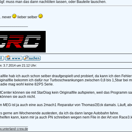
Ggf. muss man das dann nachlöten lassen, oder Bauteile tauschen.
.. never
lieber selber
______________
am: 3.7.2014 um 21:12 Uhr:
nalfile hab ich auch schon selber draufgespielt und probiert, da kann ich den Fehler
iginalfile bekomm ich dafür nur Turboschwankungen zwischen 0,8 bis 1,5bar bei m
adie mag wohl keine 82PS Serie.
Center können sie mit StarDiag kein Originalfile aufspielen, weil das Programm s
können sie auch nicht.
n MEG ist ja auch eine aus 2mach1 Reparatur von Thomas/2Eck damals. Läuft, aber 
s gerne am Wochenende austesten, da ich da dann lange Autobahn fahre.
helfen kann, kann mir ja auch PN schreiben wegen nem File in der Art von Race3.
______________
w.unterland-crew.de