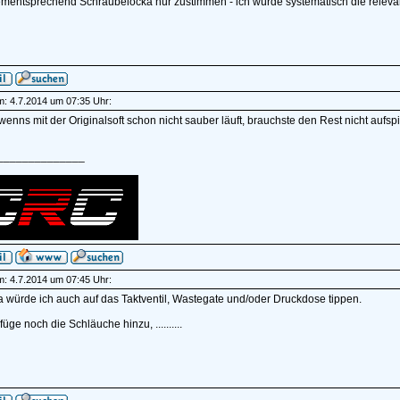
mentsprechend Schraubelocka nur zustimmen - ich würde systematisch die relevan
am: 4.7.2014 um 07:35 Uhr:
enns mit der Originalsoft schon nicht sauber läuft, brauchste den Rest nicht aufs
______________
am: 4.7.2014 um 07:45 Uhr:
Da würde ich auch auf das Taktventil, Wastegate und/oder Druckdose tippen.
füge noch die Schläuche hinzu, ..........