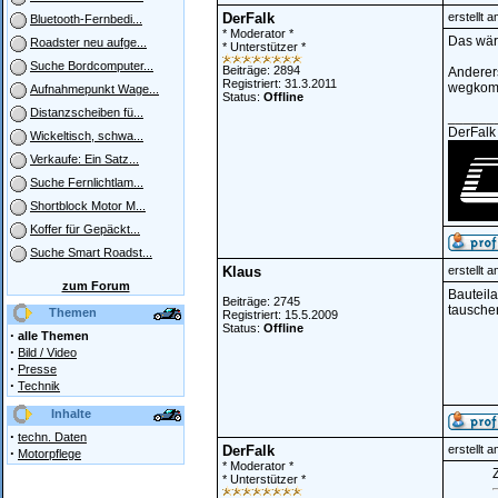
DerFalk
erstellt 
Bluetooth-Fernbedi...
* Moderator *
Das wäre
Roadster neu aufge...
* Unterstützer *
Suche Bordcomputer...
Beiträge: 2894
Anderers
Registriert: 31.3.2011
wegkommt
Aufnahmepunkt Wage...
Status:
Offline
Distanzscheiben fü...
______
DerFalk
Wickeltisch, schwa...
Verkaufe: Ein Satz...
Suche Fernlichtlam...
Shortblock Motor M...
Koffer für Gepäckt...
Suche Smart Roadst...
Klaus
erstellt 
zum Forum
Bauteil
Beiträge: 2745
tausche
Themen
Registriert: 15.5.2009
Status:
Offline
·
alle Themen
·
Bild / Video
·
Presse
·
Technik
Inhalte
·
techn. Daten
DerFalk
erstellt 
·
Motorpflege
* Moderator *
Z
* Unterstützer *