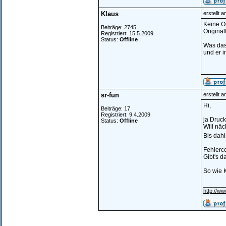
Klaus
erstellt 
Keine Or
Beiträge: 2745
Original
Registriert: 15.5.2009
Status:
Offline
Was das 
und er i
sr-fun
erstellt 
Hi,
Beiträge: 17
Registriert: 9.4.2009
ja Druck
Status:
Offline
Will nä
Bis dahi
Fehlerco
Gibt's 
So wie K
______
http://ww