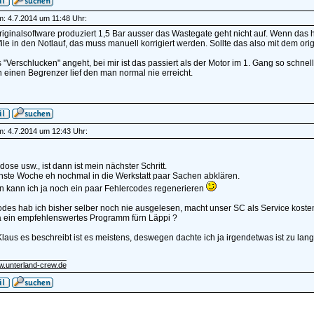
am: 4.7.2014 um 11:48 Uhr:
iginalsoftware produziert 1,5 Bar ausser das Wastegate geht nicht auf. Wenn das
file in den Notlauf, das muss manuell korrigiert werden. Sollte das also mit dem o
"Verschlucken" angeht, bei mir ist das passiert als der Motor im 1. Gang so schne
n einen Begrenzer lief den man normal nie erreicht.
am: 4.7.2014 um 12:43 Uhr:
dose usw., ist dann ist mein nächster Schritt.
chste Woche eh nochmal in die Werkstatt paar Sachen abklären.
n kann ich ja noch ein paar Fehlercodes regenerieren
des hab ich bisher selber noch nie ausgelesen, macht unser SC als Service koste
da ein empfehlenswertes Programm fürn Läppi ?
laus es beschreibt ist es meistens, deswegen dachte ich ja irgendetwas ist zu lan
______________
w.unterland-crew.de