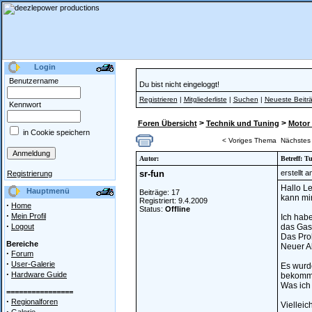
Login
Benutzername
Du bist nicht eingeloggt!
Registrieren
|
Mitgliederliste
|
Suchen
|
Neueste Beitr
Kennwort
>
>
Foren Übersicht
Technik und Tuning
Motor 
in Cookie speichern
< Voriges Thema
Nächstes
Autor:
Betreff: T
sr-fun
erstellt 
Registrierung
Hallo Le
Hauptmenü
Beiträge: 17
kann mir
Registriert: 9.4.2009
·
Home
Status:
Offline
·
Mein Profil
Ich hab
·
Logout
das Gas
Das Pro
Bereiche
Neuer Ak
·
Forum
·
User-Galerie
Es wurde
·
Hardware Guide
bekomm
Was ich
================
·
Regionalforen
Vielleic
·