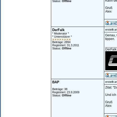
Kann de
Status:
Offline
Gruß
Alex
DerFalk
erstellt 
* Moderator *
Genau, w
* Unterstützer *
tippen.
Beiträge: 2894
Registriert: 31.3.2011
______
Status:
Offline
DerFalk
BAP
erstellt 
Zitat: "
Beiträge: 38
Registriert: 23.9.2009
Und ich 
Status:
Offline
Gruß
Alex