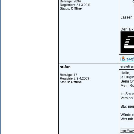
Beiträge: 2894
Registriert: 31.3.2011
Status:
Offline
Lassen 
______
DerFalk
sr-fun
erstellt 
Hallo,
Beiträge: 17
ja Origi
Registriert: 9.4.2009
Beim Or
Status:
Offline
Mein Ro
Im Smart
Version 
Btw, mei
Würde e
Wer mir 
______
http://ww