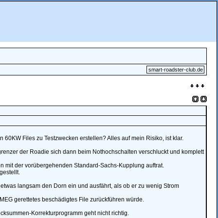
smart-roadster-club.de
 60KW Files zu Testzwecken erstellen? Alles auf mein Risiko, ist klar.
renzer der Roadie sich dann beim Nothochschalten verschluckt und komplett
on mit der vorübergehenden Standard-Sachs-Kupplung auftrat.
estellt.
d etwas langsam den Dorn ein und ausfährt, als ob er zu wenig Strom
EG gerettetes beschädigtes File zurückführen würde.
hecksummen-Korrekturprogramm geht nicht richtig.