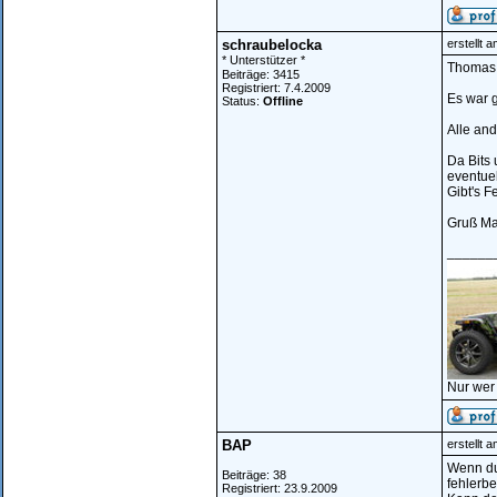
schraubelocka
erstellt 
* Unterstützer *
Thomas Z
Beiträge: 3415
Registriert: 7.4.2009
Es war 
Status:
Offline
Alle and
Da Bits 
eventuel
Gibt's F
Gruß Ma
______
Nur wer
BAP
erstellt 
Wenn du
Beiträge: 38
fehlerbeh
Registriert: 23.9.2009