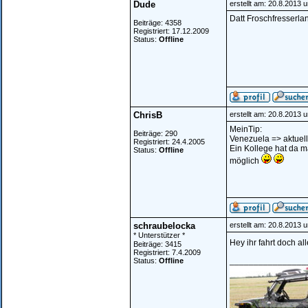
Dude
erstellt am: 20.8.2013 
Datt Froschfresserla
Beiträge: 4358
Registriert: 17.12.2009
Status:
Offline
ChrisB
erstellt am: 20.8.2013 
MeinTip:
Beiträge: 290
Venezuela => aktuell
Registriert: 24.4.2005
Ein Kollege hat da m
Status:
Offline
möglich
schraubelocka
erstellt am: 20.8.2013 
* Unterstützer *
Hey ihr fahrt doch a
Beiträge: 3415
Registriert: 7.4.2009
________________
Status:
Offline