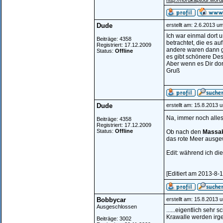
http://nordkaptour.wor
Dude
erstellt am: 2.6.2013 u
Ich war einmal dort 
Beiträge: 4358
betrachtet, die es a
Registriert: 17.12.2009
andere waren dann ga
Status:
Offline
es gibt schönere De
Aber wenn es Dir dort
Gruß
Dude
erstellt am: 15.8.2013 
Na, immer noch alles
Beiträge: 4358
Registriert: 17.12.2009
Status:
Offline
Ob nach den
Massa
das rote Meer ausgew
Edit: während ich di
[Editiert am 2013-8-
Bobbycar
erstellt am: 15.8.2013 
Ausgeschlossen
......eigentlich sehr
Krawalle werden irg
Beiträge: 3002