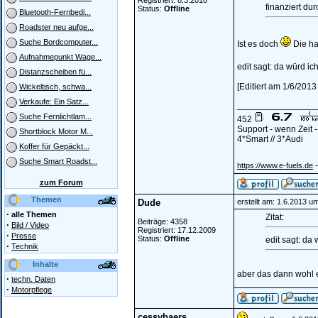
Registriert: 8.3.2010
finanziert du
Status:
Offline
Bluetooth-Fernbedi...
Roadster neu aufge...
Suche Bordcomputer...
Ist es doch
Die ha
Aufnahmepunkt Wage...
edit sagt: da würd i
Distanzscheiben fü...
[Editiert am 1/6/2013
Wickeltisch, schwa...
Verkaufe: Ein Satz...
________________
Suche Fernlichtlam...
452
Support - wenn Zeit 
Shortblock Motor M...
4*Smart // 3*Audi
Koffer für Gepäckt...
Suche Smart Roadst...
-
https://www.e-fuels.de
zum Forum
Themen
Dude
erstellt am: 1.6.2013 u
·
alle Themen
Zitat:
Beiträge: 4358
·
Bild / Video
Registriert: 17.12.2009
·
Presse
Status:
Offline
edit sagt: da
·
Technik
Inhalte
aber das dann wohl eh
·
techn. Daten
·
Motorpflege
cessybaers