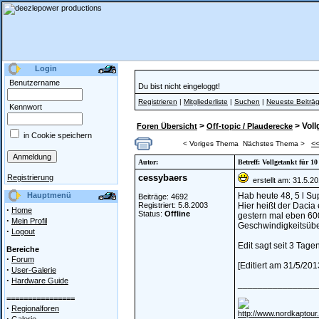
Login
Benutzername
Du bist nicht eingeloggt!
Registrieren
|
Mitgliederliste
|
Suchen
|
Neueste Beiträ
Kennwort
>
> Voll
Foren Übersicht
Off-topic / Plauderecke
in Cookie speichern
<
< Voriges Thema
Nächstes Thema >
Autor:
Betreff: Vollgetankt für 10
cessybaers
Registrierung
erstellt am: 31.5.2
Hauptmenü
Hab heute 48, 5 l Su
Beiträge: 4692
Registriert: 5.8.2003
Hier heißt der Dacia
·
Home
Status:
Offline
gestern mal eben 60
·
Mein Profil
Geschwindigkeitsüber
·
Logout
Edit sagt seit 3 Tag
Bereiche
·
Forum
[Editiert am 31/5/20
·
User-Galerie
·
Hardware Guide
________________
================
·
Regionalforen
http://www.nordkaptour.
·