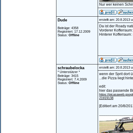
Nur wer keinen Schi
Dude
erstellt am: 20.8.2013 
Da ist der Roady nat
Beiträge: 4358
Vorderer Kofferraum:
Registriert: 17.12.2009
Hinterer Kofferraum:
Status:
Offline
schraubelocka
erstellt am: 20.8.2013 
* Unterstützer *
wenn der Sprit dort ü
Beiträge: 3415
...die Pizza liegt hi
Registriert: 7.4.2009
Status:
Offline
edit:
hier das passende Bil
https://picasaweb.go
21919138
[Editiert am 20/8/20
________________