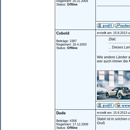
Registriert: 20.11.2009
________________
Status:
Offline
Cobold
erstellt am: 15.8.2013 
Zitat:
Beiträge: 2387
Registriert: 16.4.2003
... Dieses La
Status:
Offline
Wie andere Länder au
wer auch immer die M
________________
Dude
erstellt am: 15.8.2013 
Stabil ist in solchen 
Beiträge: 4358
Gruß
Registriert: 17.12.2009
Status:
Offline