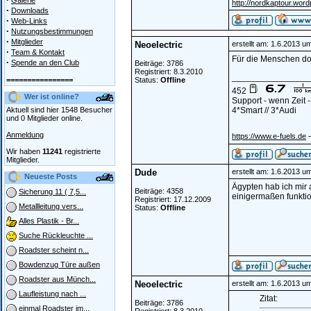
Galerie
http://nordkaptour.wor
·
Downloads
·
Web-Links
·
Nutzungsbestimmungen
·
Mitglieder
Neoelectric
erstellt am: 1.6.2013 u
·
Team & Kontakt
Für die Menschen dor
·
Spende an den Club
Beiträge: 3786
Registriert: 8.3.2010
________________
================
Status:
Offline
452
Wer ist online?
Support - wenn Zeit 
Aktuell sind hier 1548 Besucher
4*Smart // 3*Audi
und 0 Mitglieder online.
Anmeldung
-
https://www.e-fuels.de
Wir haben
11241
registrierte
Mitglieder.
Dude
erstellt am: 1.6.2013 u
Neueste Posts
Ägypten hab ich mir 
Beiträge: 4358
Sicherung 11 ( 7,5...
einigermaßen funktio
Registriert: 17.12.2009
Metallleitung vers...
Status:
Offline
Alles Plastik - Br...
Suche Rückleuchte ...
Roadster scheint n...
Bowdenzug Türe außen
Roadster aus Münch...
Neoelectric
erstellt am: 1.6.2013 u
Laufleistung nach ...
Zitat:
Beiträge: 3786
einmal Roadster im...