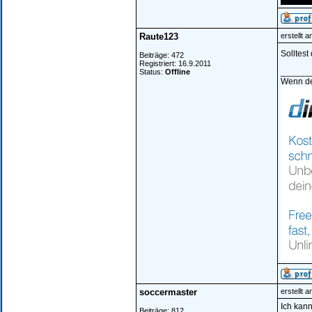
Raute123
erstellt 
Solltest
Beiträge: 472
Registriert: 16.9.2011
______
Status:
Offline
Wenn de
soccermaster
erstellt 
Ich kann
Beiträge: 812