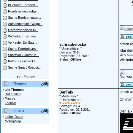
Z
Bluetooth-Fernbedi...
Roadster neu aufge...
Suche Bordcomputer...
______
Aufnahmepunkt Wage...
LINK:
Distanzscheiben fü...
Wickeltisch, schwa...
Verkaufe: Ein Satz...
schraubelocka
erstellt 
* Unterstützer *
Suche Fernlichtlam...
Klar den
Beiträge: 3415
Und das 
Shortblock Motor M...
Registriert: 7.4.2009
Status:
Offline
Wir hab
Koffer für Gepäckt...
______
Suche Smart Roadst...
zum Forum
Nur wer
Themen
·
alle Themen
DerFalk
erstellt 
·
Bild / Video
* Moderator *
·
Presse
Oh man..
* Unterstützer *
·
Technik
Beiträge: 2894
______
Registriert: 31.3.2011
Inhalte
DerFalk
Status:
Offline
·
techn. Daten
·
Motorpflege