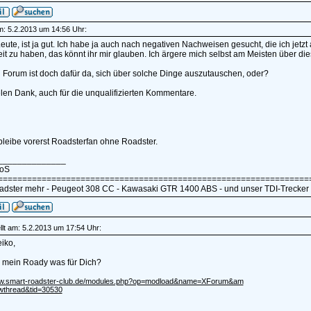
am: 5.2.2013 um 14:56 Uhr:
ute, ist ja gut. Ich habe ja auch nach negativen Nachweisen gesucht, die ich jet
it zu haben, das könnt ihr mir glauben. Ich ärgere mich selbst am Meisten über d
 Forum ist doch dafür da, sich über solche Dinge auszutauschen, oder?
elen Dank, auch für die unqualifizierten Kommentare.
 bleibe vorerst Roadsterfan ohne Roadster.
______________
koS
================================================================
adster mehr - Peugeot 308 CC - Kawasaki GTR 1400 ABS - und unser TDI-Trecker
lt am: 5.2.2013 um 17:54 Uhr:
iko,
e mein Roady was für Dich?
ww.smart-roadster-club.de/modules.php?op=modload&name=XForum&am
ewthread&tid=30530