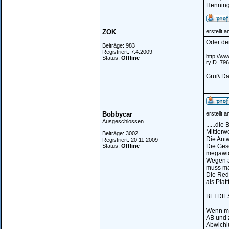
Hennin
ZOK
erstellt 
Oder der
Beiträge: 983
Registriert: 7.4.2009
http://w
Status:
Offline
ryID=79
Gruß Da
Bobbycar
erstellt 
Ausgeschlossen
......di
Mittlerw
Beiträge: 3002
Die Antw
Registriert: 20.11.2009
Status:
Offline
Die Gesc
megawich
Wegen a
muss ma
Die Rede
als Plat
BEI DI
Wenn man
AB und z
Abwichl