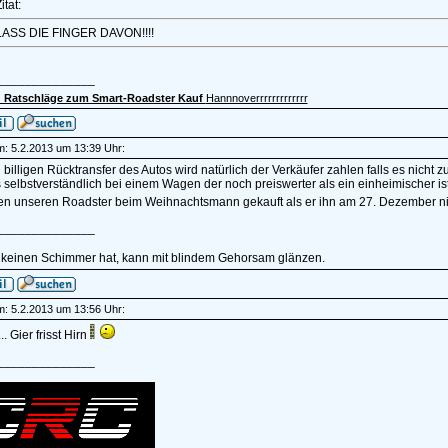
itat:
LASS DIE FINGER DAVON!!!!
______________
 Ratschläge zum Smart-Roadster Kauf
Hannnoverrrrrrrrrrrrr
am: 5.2.2013 um 13:39 Uhr:
 billigen Rücktransfer des Autos wird natürlich der Verkäufer zahlen falls es nicht
selbstverständlich bei einem Wagen der noch preiswerter als ein einheimischer ist
en unseren Roadster beim Weihnachtsmann gekauft als er ihn am 27. Dezember ni
______________
 keinen Schimmer hat, kann mit blindem Gehorsam glänzen.
am: 5.2.2013 um 13:56 Uhr:
. Gier frisst Hirn
______________