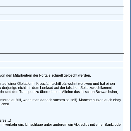
 von den Mitarbeitern der Portale schnell gelöscht werden.
 auf einer Ölplattform, Kreuzfahrtschiff oä. wohnt weit weg und hat einen
 derjenige nicht mit dem Lenkrad auf der falschen Seite zurechtkommt.
ehr und den Transport zu übernehmen. Alleine das ist schon Schwachsinn;
ternetauftritt, wenn man danach suchen sollte!!). Manche nutzen auch ebay
ichts!
es....)
ftverkehr ein. Ich schlage unter anderem ein Akkreditiv mit einer Bank, oder