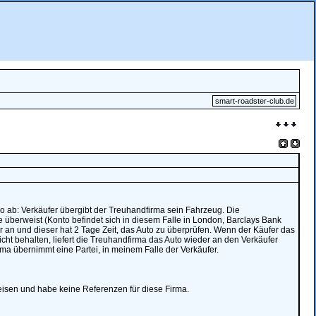
smart-roadster-club.de
o ab: Verkäufer übergibt der Treuhandfirma sein Fahrzeug. Die
überweist (Konto befindet sich in diesem Falle in London, Barclays Bank
er an und dieser hat 2 Tage Zeit, das Auto zu überprüfen. Wenn der Käufer das
icht behalten, liefert die Treuhandfirma das Auto wieder an den Verkäufer
rma übernimmt eine Partei, in meinem Falle der Verkäufer.
weisen und habe keine Referenzen für diese Firma.