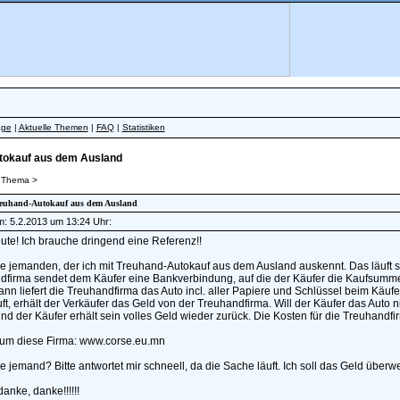
äge
|
Aktuelle Themen
|
FAQ
|
Statistiken
tokauf aus dem Ausland
 Thema >
Treuhand-Autokauf aus dem Ausland
am: 5.2.2013 um 13:24 Uhr:
ute! Ich brauche dringend eine Referenz!!
e jemanden, der ich mit Treuhand-Autokauf aus dem Ausland auskennt. Das läuft s
firma sendet dem Käufer eine Bankverbindung, auf die der Käufer die Kaufsumme 
nn liefert die Treuhandfirma das Auto incl. aller Papiere und Schlüssel beim Käuf
ft, erhält der Verkäufer das Geld von der Treuhandfirma. Will der Käufer das Auto n
nd der Käufer erhält sein volles Geld wieder zurück. Die Kosten für die Treuhandfi
 um diese Firma: www.corse.eu.mn
e jemand? Bitte antwortet mir schneell, da die Sache läuft. Ich soll das Geld über
anke, danke!!!!!!