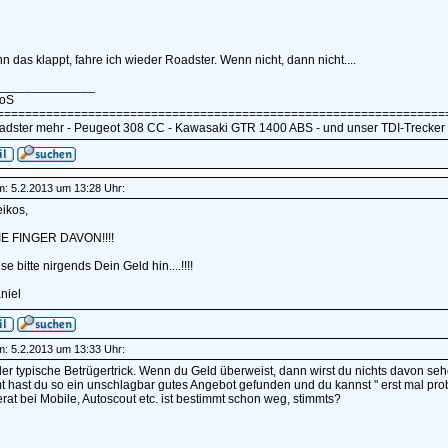
n das klappt, fahre ich wieder Roadster. Wenn nicht, dann nicht....
______________
koS
================================================================
adster mehr - Peugeot 308 CC - Kawasaki GTR 1400 ABS - und unser TDI-Trecker
am: 5.2.2013 um 13:28 Uhr:
ikos,
E FINGER DAVON!!!!
e bitte nirgends Dein Geld hin....!!!!
niel
am: 5.2.2013 um 13:33 Uhr:
der typische Betrügertrick. Wenn du Geld überweist, dann wirst du nichts davon seh
 hast du so ein unschlagbar gutes Angebot gefunden und du kannst " erst mal probe
rat bei Mobile, Autoscout etc. ist bestimmt schon weg, stimmts?