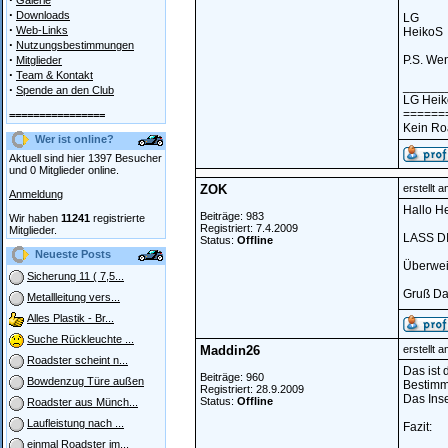
Galerie
·
Downloads
LG
·
Web-Links
HeikoS
·
Nutzungsbestimmungen
·
P.S. Wen
Mitglieder
·
Team & Kontakt
______
·
Spende an den Club
LG Hei
======
================
Kein Ro
Wer ist online?
Aktuell sind hier 1397 Besucher
und 0 Mitglieder online.
ZOK
erstellt 
Anmeldung
Hallo He
Beiträge: 983
Wir haben
11241
registrierte
Registriert: 7.4.2009
Mitglieder.
LASS DI
Status:
Offline
Neueste Posts
Überweis
Sicherung 11 ( 7,5...
Gruß Da
Metallleitung vers...
Alles Plastik - Br...
Suche Rückleuchte ...
Maddin26
erstellt 
Roadster scheint n...
Das ist 
Beiträge: 960
Bowdenzug Türe außen
Bestimmt
Registriert: 28.9.2009
Das Inse
Status:
Offline
Roadster aus Münch...
Laufleistung nach ...
Fazit:
einmal Roadster im...