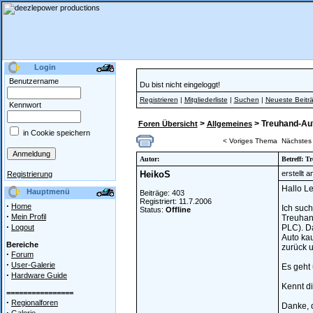
Login
Benutzername
Du bist nicht eingeloggt!
Registrieren
|
Mitgliederliste
|
Suchen
|
Neueste Beitr
Kennwort
>
> Treuhand-Au
Foren Übersicht
Allgemeines
in Cookie speichern
< Voriges Thema
Nächstes
Autor:
Betreff: 
HeikoS
erstellt 
Registrierung
Hallo Le
Hauptmenü
Beiträge: 403
Registriert: 11.7.2006
·
Home
Ich such
Status:
Offline
·
Mein Profil
Treuhand
·
Logout
PLC). Da
Auto kau
Bereiche
zurück u
·
Forum
·
User-Galerie
Es geht
·
Hardware Guide
Kennt di
================
·
Regionalforen
Danke, d
·