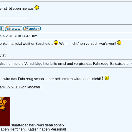
t stirbt eben nie aus
______________
am: 5.2.2013 um 14:47 Uhr:
enke mal,jetzt weiß er Bescheid...
Wenn nicht,'nen versuch war's wert!
itat:
lso nehme die Vorschläge hier bitte ernst und vergiss das Fahrzeug! Es existiert nic
en wird das Fahrzeug schon...aber bekommen wirde er es nicht!
t am 5/2/2013 von knoetter]
______________
smart-roadster - was denn sonst?
aben Herrchen...Katzen haben Personal!