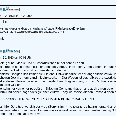
g
am: 5.2.2013 um 18:20 Uhr:
 Hier:
ww.smart-roadster-board.ch/index.php?page=RMarketplaceEntry&ent
6&s=017f2e780ac569a59ca151450fcb921a0e3e744f
niel
am: 7.2.2013 um 08:01 Uhr:
e Betrüger bei Mobile und Autoscout lernen leider schnell dazu.
eile haben auch diese Leute erkannt, daß ihre Auftritte leicht zu enttarnen sind und
orten der Betrüger sind jetzt meistens in deutsch.
hichte ist eigentlich immer die Gleiche: Entweder arbeitet der angebliche Verkäufer
tigen Job in einem Land mit Linksverkehr. Der Wagen ist deshalb so preiswert, da
ller dieser Umstände ist ein Treuhänder beauftragt worden, um den Zahlungsverk
n aber wissen.
 ist immer von einer populären Shipping Company (haben alle auch einen guten In
tform und haben sogar den gleichen Auftritt. Ebay weiss von diesen Transaktionen n
ESER VORGEHENSWEISE STECKT IMMER BETRUG DAHINTER!!!!
 hier Geld überweist, ist es weg (Sorry, stimmt nicht ganz; es hat nur jemand ander
u heuchele ich bei diesen Leuten Interesse und lasse mich auch auf ein wenig Schri
ung über einen Notar vor uvm.