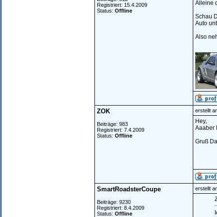
Alleine 
Registriert: 15.4.2009
Status:
Offline
Schau Di
Auto unt
Also neh
______
ZOK
erstellt 
Hey,
Beiträge: 983
Aaaber D
Registriert: 7.4.2009
Status:
Offline
Gruß Da
SmartRoadsterCoupe
erstellt 
Z
Beiträge: 9230
Registriert: 8.4.2009
Status:
Offline