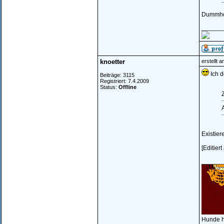
Dummhei
______
knoetter
erstellt 
Ich d
Beiträge: 3115
Registriert: 7.4.2009
Status:
Offline
Z
A
Existier
[Editier
______
Hunde h