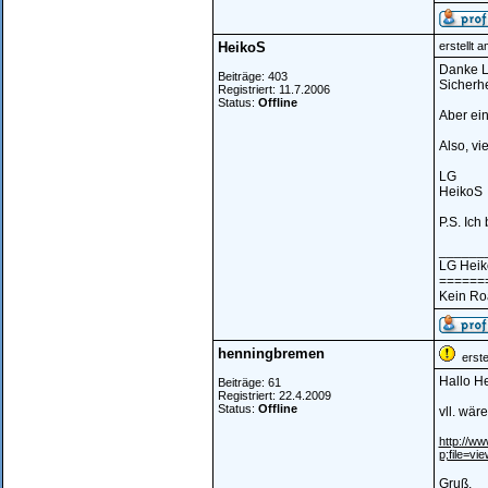
HeikoS
erstellt 
Danke Le
Beiträge: 403
Sicherhe
Registriert: 11.7.2006
Status:
Offline
Aber ein
Also, vi
LG
HeikoS
P.S. Ich
______
LG Hei
======
Kein Ro
henningbremen
erstel
Hallo He
Beiträge: 61
Registriert: 22.4.2009
Status:
Offline
vll. wär
http://w
p;file=vi
Gruß,