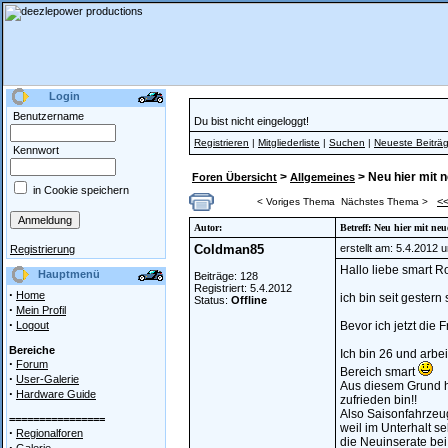
Login
Benutzername
Du bist nicht eingeloggt!
Registrieren
|
Mitgliederliste
|
Suchen
|
Neueste Beiträ
Kennwort
>
> Neu hier mit 
Foren Übersicht
Allgemeines
in Cookie speichern
<
< Voriges Thema
Nächstes Thema >
Autor:
Betreff: Neu hier mit n
Coldman85
erstellt am: 5.4.2012 
Registrierung
Hallo liebe smart R
Hauptmenü
Beiträge: 128
Registriert: 5.4.2012
·
Home
ich bin seit gester
Status:
Offline
·
Mein Profil
·
Logout
Bevor ich jetzt die F
Bereiche
Ich bin 26 und arbe
·
Forum
Bereich smart
·
User-Galerie
Aus diesem Grund ha
·
Hardware Guide
zufrieden bin!!
Also Saisonfahrzeug
================
weil im Unterhalt se
·
Regionalforen
die Neuinserate bei
·