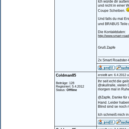
Ich würde dir auße
und nicht in einer 
Coupe Scheiben.
Und falls du mal Er
und BRABUS Teile 
Die Kontaktdaten:
http://www.smart-road
Gruß Zapfe
_______________
2x Smart Roadster-Co
Coldman85
erstellt am: 6.4.2012 
Ihr seit echt die ge
Beiträge: 128
@skullralle, vielen 
Registriert: 5.4.2012
morgen mal in Ruhe
Status:
Offline
@Zapfe, Danke für d
Hand. Leider haben
Blind sind se noch n
Ich schmeiß mich in