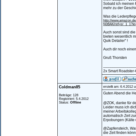
Sobald ich meinen R
mehr zu der Geschi
Was die Lederpflege
http://www.amazon.de
N0BAK/ref=sr_1_1?i
Auch sonst sind die
bieten wesentlich m
Quik Detailer'' !
Auch dir noch einen
Gruß Thorsten
_______________
2x Smart Roadster-Co
Coldman85
erstellt am: 6.4.2012 
Guten Abend die He
Beiträge: 128
Registriert: 5.4.2012
Status:
Offline
@ZOK, danke für d
Leider muss ich dic
meiner Arbeitskolle
automatisch Zeit zu
Erpobungen (Kälte u
@Zapfensteich, Was
die Zeit finden kön