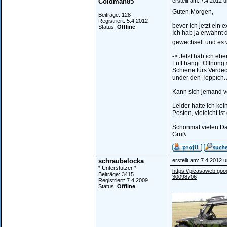
Coldman85
erstellt am: 7.4.2012 
Guten Morgen,
Beiträge: 128
Registriert: 5.4.2012
bevor ich jetzt ein e
Status:
Offline
Ich hab ja erwähnt 
gewechselt und es 
-> Jetzt hab ich eb
Luft hängt. Öffnung
Schiene fürs Verdec
under den Teppich. 
Kann sich jemand v
Leider hatte ich kei
Posten, vieleicht ist
Schonmal vielen D
Gruß
schraubelocka
erstellt am: 7.4.2012 
* Unterstützer *
https://picasaweb.g
Beiträge: 3415
30098706
Registriert: 7.4.2009
Status:
Offline
_______________