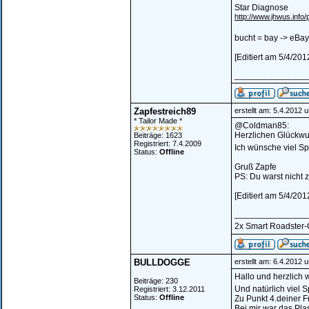
Star Diagnose
http://www.jhwus.inf
bucht = bay -> eBa
[Editiert am 5/4/20
_______________
Zapfestreich89
erstellt am: 5.4.2012 
* Tailor Made *
@Coldman85:
Herzlichen Glückwu
Beiträge: 1623
Registriert: 7.4.2009
Ich wünsche viel Spa
Status:
Offline
Gruß Zapfe
PS: Du warst nicht 
[Editiert am 5/4/20
_______________
2x Smart Roadster-Co
BULLDOGGE
erstellt am: 6.4.2012 
Hallo und herzlich 
Beiträge: 230
Und natürlich viel
Registriert: 3.12.2011
Status:
Offline
Zu Punkt 4.deiner F
Bei mir war das Pla