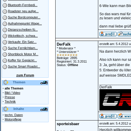
Bluetooth-Fernbedi...
6-Wie kann man Bil
Roadster neu aufge...
So das wars mal für
Suche Bordcomputer...
zu lesen und vielei
Aufnahmepunkt Wage...
dann mal liebe grü
Distanzscheiben fü...
Wickeltisch, schwa...
Verkaufe: Ein Satz...
DerFalk
erstellt am: 5.4.2012 
Suche Fernlichtlam...
* Moderator *
Na dann herzlich W
* Unterstützer *
Shortblock Motor M...
Beiträge: 2895
Also ich kann nur s
Koffer für Gepäckt...
Registriert: 31.3.2011
3: Ja, geht über di
Status:
Offline
Suche Smart Roadst...
5: Entweder du löte
zum Forum
auf weisse SMDLED
Themen
_______________
DerFalk
·
alle Themen
·
Bild / Video
·
Presse
·
Technik
Inhalte
·
techn. Daten
·
Motorpflege
sporteisbaer
erstellt am: 5.4.2012 
Herzlich willkommen