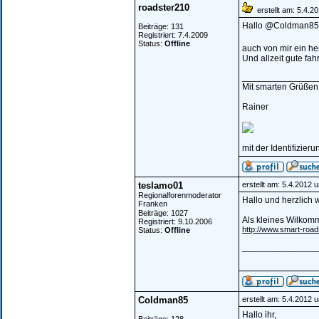
roadster210
erstellt am: 5.4.2
Hallo @Coldman85
Beiträge: 131
Registriert: 7.4.2009
Status:
Offline
auch von mir ein h
Und allzeit gute fahr
_______________
Mit smarten Grüßen
Rainer
mit der Identifizier
teslamo01
erstellt am: 5.4.2012 
Regionalforenmoderator
Hallo und herzlich
Franken
Beiträge: 1027
Als kleines Wilkomm
Registriert: 9.10.2006
http://www.smart-road
Status:
Offline
_______________
Coldman85
erstellt am: 5.4.2012 
Hallo ihr,