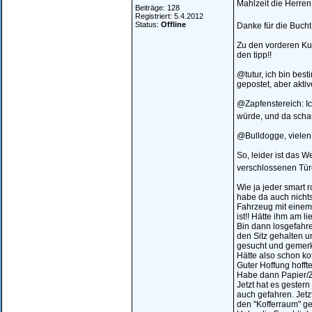
Mahlzeit die Herren
Beiträge: 128
Registriert: 5.4.2012
Status:
Offline
Danke für die Bucht
Zu den vorderen Kun
den tipp!!
@tutur, ich bin be
gepostet, aber aktiv
@Zapfenstereich: I
würde, und da scha
@Bulldogge, vielen
So, leider ist das 
verschlossenen Tür
Wie ja jeder smart 
habe da auch nichts
Fahrzeug mit einem
ist!! Hätte ihm am li
Bin dann losgefahr
den Sitz gehalten u
gesucht und gemerkt
Hätte also schon k
Guter Hoffung hoffte
Habe dann Papier/Ze
Jetzt hat es gester
auch gefahren. Jetz
den "Kofferraum" ge