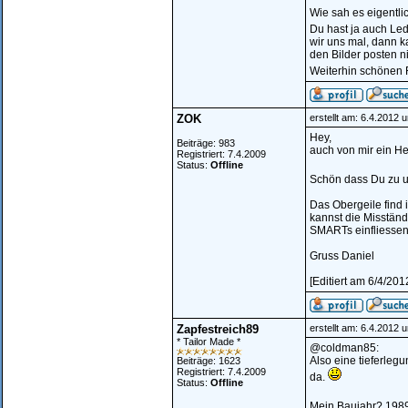
Wie sah es eigentli
Du hast ja auch Led
wir uns mal, dann k
den Bilder posten n
Weiterhin schönen 
ZOK
erstellt am: 6.4.2012 
Hey,
Beiträge: 983
auch von mir ein He
Registriert: 7.4.2009
Status:
Offline
Schön dass Du zu u
Das Obergeile find 
kannst die Misständ
SMARTs einfliessen 
Gruss Daniel
[Editiert am 6/4/20
Zapfestreich89
erstellt am: 6.4.2012 
* Tailor Made *
@coldman85:
Also eine tieferlegu
Beiträge: 1623
Registriert: 7.4.2009
da.
Status:
Offline
Mein Baujahr? 198