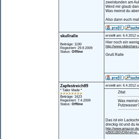
zweistunden am Au
Werd mir glaub dann
Was meinst du aber m
Also dann euch mal
skullralle
erstellt am: 6.4.2012 
Hier noch ein wenig 
Beiträge: 1190
http://www.slideshar
Registriert: 29.8.2009
Status:
Offline
Gruß Ralle
Zapfestreich89
erstellt am: 6.4.2012 
* Tailor Made *
Zitat:
Beiträge: 1623
Registriert: 7.4.2009
Was meinst d
Status:
Offline
Putzwasser
Das ist ein Lacksch
dreckig ist und du 
http://www.amazon.de/
p/B001B0VDI6/ref=sr