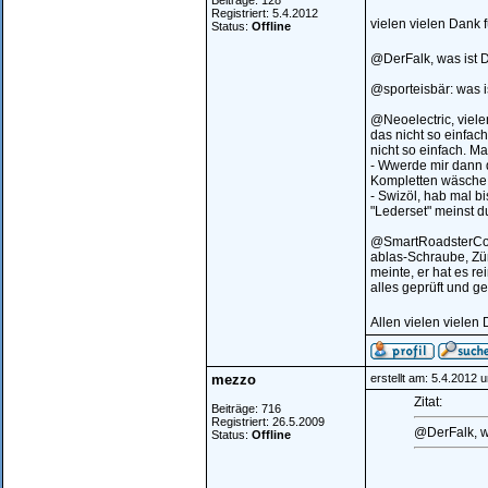
Beiträge: 128
Registriert: 5.4.2012
vielen vielen Dank 
Status:
Offline
@DerFalk, was ist D
@sporteisbär: was i
@Neoelectric, vielen
das nicht so einfac
nicht so einfach. M
- Wwerde mir dann 
Kompletten wäsche d
- Swizöl, hab mal b
"Lederset" meinst d
@SmartRoadsterCoup
ablas-Schraube, Zün
meinte, er hat es r
alles geprüft und ge
Allen vielen vielen
mezzo
erstellt am: 5.4.2012 
Zitat:
Beiträge: 716
Registriert: 26.5.2009
@DerFalk, wa
Status:
Offline