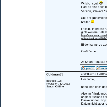
Wirklich cool.
Hast es also doch d
Version, schwarz / 
Soll der Roady eige
breiter.
Falls du Interesse h
gibts weitere Details
http://www.smart-ro
p;file=viewthread&tid
Bilder kannst du a
Gruß Zapfe
_______________
2x Smart Roadster-Co
Coldman85
erstellt am: 6.4.2012 
Hoi Zapfe,
Beiträge: 128
Registriert: 5.4.2012
Status:
Offline
hehe, hab doch ges
Also im Prinzip möc
original Zustand br
Danke für den Tipp 
Datum nicht, aber i