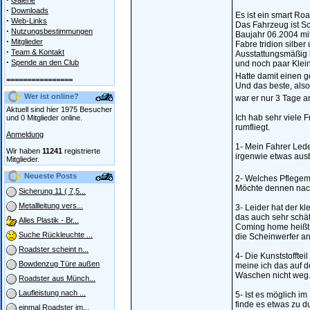
Galerie
·
Downloads
Es ist ein smart Ro
·
Web-Links
Das Fahrzeug ist Sc
·
Nutzungsbestimmungen
Baujahr 06.2004 mi
·
Mitglieder
Fabre tridion silbe
·
Team & Kontakt
Ausstattungsmäßig h
·
Spende an den Club
und noch paar Klein
Hatte damit einen 
================
Und das beste, also
Wer ist online?
war er nur 3 Tage a
Aktuell sind hier 1975 Besucher
Ich hab sehr viele 
und 0 Mitglieder online.
rumfliegt.
Anmeldung
1- Mein Fahrer Leder
Wir haben
11241
registrierte
irgenwie etwas ausb
Mitglieder.
Neueste Posts
2- Welches Pflegemi
Möchte dennen nach
Sicherung 11 ( 7,5...
Metallleitung vers...
3- Leider hat der k
das auch sehr schät
Alles Plastik - Br...
Coming home heißt 
Suche Rückleuchte ...
die Scheinwerfer an
Roadster scheint n...
4- Die Kunststoffte
Bowdenzug Türe außen
meine ich das auf d
Waschen nicht weg. 
Roadster aus Münch...
Laufleistung nach ...
5- Ist es möglich i
finde es etwas zu d
einmal Roadster im...