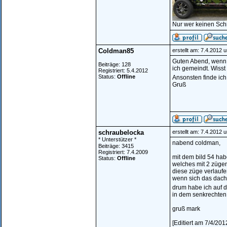
Nur wer keinen Sch
Coldman85
erstellt am: 7.4.2012 
Guten Abend, wenn 
Beiträge: 128
ich gemeindt. Wisst
Registriert: 5.4.2012
Status:
Offline
Ansonsten finde ic
Gruß
schraubelocka
erstellt am: 7.4.2012 
* Unterstützer *
nabend coldman,
Beiträge: 3415
Registriert: 7.4.2009
mit dem bild 54 habe
Status:
Offline
welches mit 2 züge
diese züge verlaufe
wenn sich das dach
drum habe ich auf d
in dem senkrechten
gruß mark
[Editiert am 7/4/20