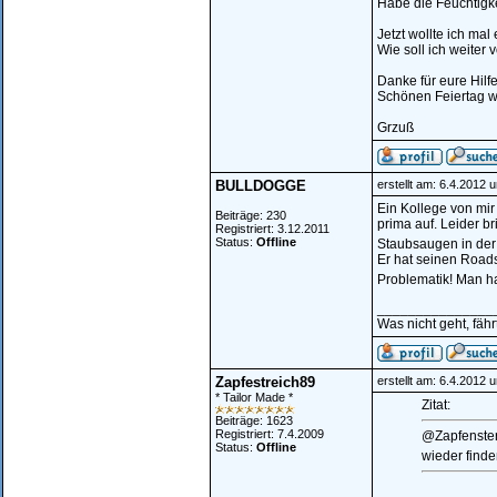
Habe die Feuchtigkei
Jetzt wollte ich ma
Wie soll ich weiter
Danke für eure Hilfe
Schönen Feiertag w
Grzuß
BULLDOGGE
erstellt am: 6.4.2012 
Ein Kollege von mir
Beiträge: 230
prima auf. Leider b
Registriert: 3.12.2011
Status:
Offline
Staubsaugen in der
Er hat seinen Road
Problematik! Man hat
_______________
Was nicht geht, fährt
Zapfestreich89
erstellt am: 6.4.2012 
* Tailor Made *
Zitat:
Beiträge: 1623
Registriert: 7.4.2009
@Zapfenster
Status:
Offline
wieder find