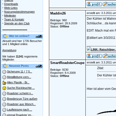
Galerie
·
Downloads
·
Web-Links
·
Nutzungsbestimmungen
Maddin26
erstellt am: 3.3.2011 u
·
Mitglieder
Der Kühler ist Wahnsi
·
Team & Kontakt
Beiträge: 960
·
Schläuche....da kan
Spende an den Club
Registriert: 28.9.2009
Status:
Offline
================
EDIT: Mach mal ein F
Wer ist online?
[Editiert am 3/3/201
Aktuell sind hier 1735 Besucher
und 1 Mitglied online.
________________
LINK: Ratschläge
Anmeldung
Wir haben
11241
registrierte
Mitglieder.
SmartRoadsterCoupe
erstellt am: 3.3.2011 u
Neueste Posts
Zitat:
Beiträge: 9230
Sicherung 11 ( 7,5...
Registriert: 8.4.2009
Der Kühler is
Status:
Offline
Metallleitung vers...
Alles Plastik - Br...
Suche Rückleuchte ...
Hier ist aber vom Ge
Roadster scheint n...
________________
Bowdenzug Türe außen
Roadster aus Münch...
Laufleistung nach ...
einmal Roadster im...