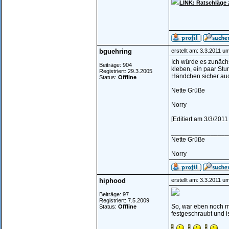
LINK: Ratschläge
bguehring
erstellt am: 3.3.2011 u
Ich würde es zunächs
Beiträge: 904
kleben, ein paar Stu
Registriert: 29.3.2005
Händchen sicher au
Status:
Offline
Nette Grüße
Norry
[Editiert am 3/3/201
________________
Nette Grüße
Norry
hiphood
erstellt am: 3.3.2011 u
Beiträge: 97
Registriert: 7.5.2009
So, war eben noch ma
Status:
Offline
festgeschraubt und i