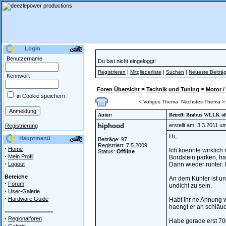
Login
Benutzername
Du bist nicht eingeloggt!
Registrieren
|
Mitgliederliste
|
Suchen
|
Neueste Beiträ
Kennwort
>
>
Foren Übersicht
Technik und Tuning
Motor /
in Cookie speichern
< Voriges Thema
Nächstes Thema >
Autor:
Betreff: Brabus WLLK of
hiphood
erstellt am: 3.3.2011 u
Registrierung
Hi,
Hauptmenü
Beiträge: 97
Registriert: 7.5.2009
·
Home
Ich koennte wirklich
Status:
Offline
·
Mein Profil
Bordstein parken, ha
·
Logout
Dann wieder runter. 
Bereiche
An dem Kühler ist un
·
Forum
undicht zu sein.
·
User-Galerie
·
Hardware Guide
Habt ihr ne Ahnung w
haengt er an schläu
================
·
Regionalforen
Habe gerade erst 700
·