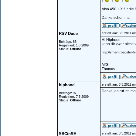
Also 450 + X für die 
Danke schon mal...
RSV-Dude
erstellt am: 3.3.2011 u
Hi Hiphood,
Beiträge: 86
kann dir zwar nicht sa
Registriert: 1.6.2009
Status:
Offline
http://smart-roadster-f
MfG
Thomas
hiphood
erstellt am: 3.3.2011 u
Danke, da ruf ich mo
Beiträge: 97
Registriert: 7.5.2009
Status:
Offline
SRCinSE
erstellt am: 3.3.2011 u