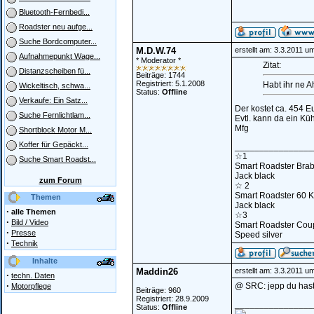
Bluetooth-Fernbedi...
Roadster neu aufge...
Suche Bordcomputer...
M.D.W.74
erstellt am: 3.3.2011 u
Aufnahmepunkt Wage...
* Moderator *
Zitat:
Distanzscheiben fü...
Beiträge: 1744
Registriert: 5.1.2008
Habt ihr ne 
Wickeltisch, schwa...
Status:
Offline
Verkaufe: Ein Satz...
Der kostet ca. 454 E
Suche Fernlichtlam...
Evtl. kann da ein Küh
Mfg
Shortblock Motor M...
Koffer für Gepäckt...
________________
☆1
Suche Smart Roadst...
Smart Roadster Bra
Jack black
zum Forum
☆ 2
Smart Roadster 60 
Themen
Jack black
·
alle Themen
☆3
·
Bild / Video
Smart Roadster Cou
·
Presse
Speed silver
·
Technik
Inhalte
Maddin26
erstellt am: 3.3.2011 u
·
techn. Daten
·
@ SRC: jepp du hast r
Motorpflege
Beiträge: 960
Registriert: 28.9.2009
________________
Status:
Offline