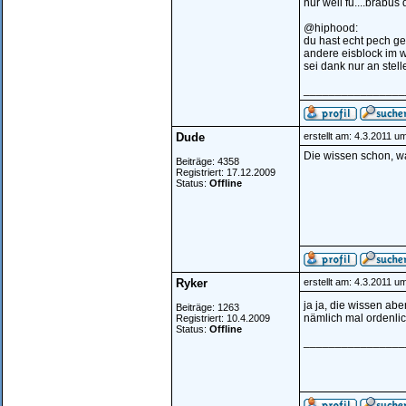
nur weil fu....brabus 
@hiphood:
du hast echt pech ge
andere eisblock im w
sei dank nur an stel
________________
Dude
erstellt am: 4.3.2011 u
Die wissen schon, wa
Beiträge: 4358
Registriert: 17.12.2009
Status:
Offline
Ryker
erstellt am: 4.3.2011 u
ja ja, die wissen abe
Beiträge: 1263
nämlich mal ordenlich
Registriert: 10.4.2009
Status:
Offline
________________