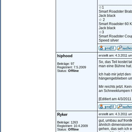
________________
☆1
Smart Roadster Bra
Jack black
☆ 2
Smart Roadster 60 
Jack black
☆3
Smart Roadster Cou
Speed silver
hiphood
erstellt am: 4.3.2011 u
So, das Teil kostet 
Beiträge: 97
man eine Bühne hat.
Registriert: 7.5.2009
Status:
Offline
Ich hab mir jetzt d
hängengeblieben un
Mir reichts jetzt. K
an Schneeklumpen 
[Editiert am 4/3/201
Ryker
erstellt am: 4.3.2011 u
gut, umbau auf front
Beiträge: 1263
ähnlich dimensionier
Registriert: 10.4.2009
gehen, das seh ich ei
Status:
Offline