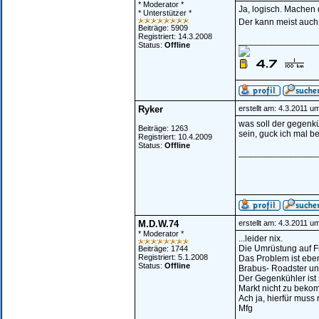
* Moderator *
Ja, logisch. Machen 
* Unterstützer *
Der kann meist auch
Beiträge: 5909
Registriert: 14.3.2008
________________
Status:
Offline
Ryker
erstellt am: 4.3.2011 u
was soll der gegenk
Beiträge: 1263
sein, guck ich mal be
Registriert: 10.4.2009
Status:
Offline
________________
M.D.W.74
erstellt am: 4.3.2011 u
* Moderator *
...leider nix.
Die Umrüstung auf Fr
Beiträge: 1744
Registriert: 5.1.2008
Das Problem ist ebe
Status:
Offline
Brabus- Roadster u
Der Gegenkühler ist 
Markt nicht zu beko
Ach ja, hierfür muss
Mfg