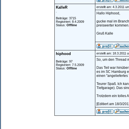
KalleR
erstellt am: 4.3.2011 u
.
Hallo Hiphood,
Beiträge: 3715
gucke mal im Branch
Registriert: 8.4.2009
Status:
Offline
preiswerter kommen
Gruß Kalle
hiphood
erstellt am: 18.3.2011 
So, um den Thread 
Beiträge: 97
Registriert: 7.5.2009
Das Teil war hinüber
Status:
Offline
es im SC Hamburg ei
einen "angeliefertes 
Teurer Spaß. Ich kan
Tiefgarage). Das sin
Trotzdem ein tolles 
[Editiert am 18/3/20