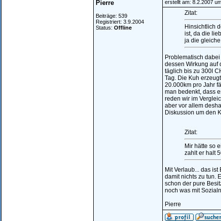
Pierre
erstellt am: 8.2.2007 u
Zitat:
Beiträge: 539
Registriert: 3.9.2004
Hinsichtlich 
Status:
Offline
ist, da die l
ja die gleic
Problematisch dabei 
dessen Wirkung auf d
täglich bis zu 300l 
Tag. Die Kuh erzeugt
20.000km pro Jahr fä
man bedenkt, dass es
reden wir im Vergle
aber vor allem desha
Diskussion um den K
Zitat:
Mir hätte so
zahlt er halt
Mit Verlaub... das is
damit nichts zu tun.
schon der pure Besit
noch was mit Sozialn
Pierre