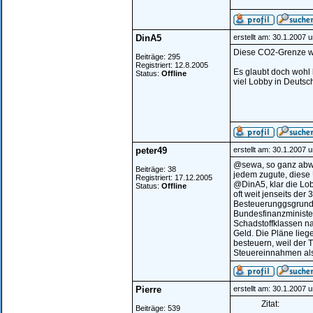
DinA5
erstellt am: 30.1.2007 
Diese CO2-Grenze wir
Beiträge: 295
Registriert: 12.8.2005
Es glaubt doch wohl 
Status:
Offline
viel Lobby in Deutsc
peter49
erstellt am: 30.1.2007 
@sewa, so ganz abweg
Beiträge: 38
jedem zugute, diese
Registriert: 17.12.2005
@DinA5, klar die Lob
Status:
Offline
oft weit jenseits der
Besteuerunggsgrundla
Bundesfinanzministeri
Schadstoffklassen n
Geld. Die Pläne lieg
besteuern, weil der 
Steuereinnahmen al
Pierre
erstellt am: 30.1.2007 
Zitat:
Beiträge: 539