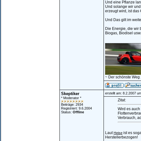
Und eine Pflanze lang
Und solange wir und 
erzeugt wird, ist da
Und Das gilt im weit
Die Energie, die wir
Biogas, Biodisel usw
________________
~ Der schönste Weg 
Skeptiker
erstellt am: 8.2.2007 u
* Moderator *
Zitat:
Beiträge: 2934
Registriert: 9.6.2004
Wird es auch 
Status:
Offline
Flottenverbr
Verbrauch, a
Laut
ist es soga
Heise
Herstellerbezogen!