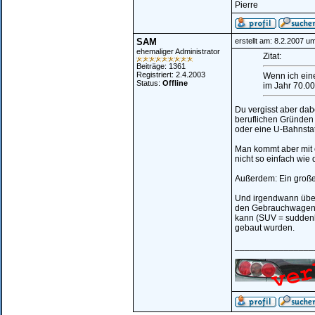
Pierre
SAM
erstellt am: 8.2.2007 u
ehemaliger Administrator
Zitat:
Beiträge: 1361
Registriert: 2.4.2003
Wenn ich ein
Status:
Offline
im Jahr 70.0
Du vergisst aber dab
beruflichen Gründen 
oder eine U-Bahnstat
Man kommt aber mit 
nicht so einfach wie 
Außerdem: Ein großes
Und irgendwann über
den Gebrauchwagenma
kann (SUV = suddenl
gebaut wurden.
________________