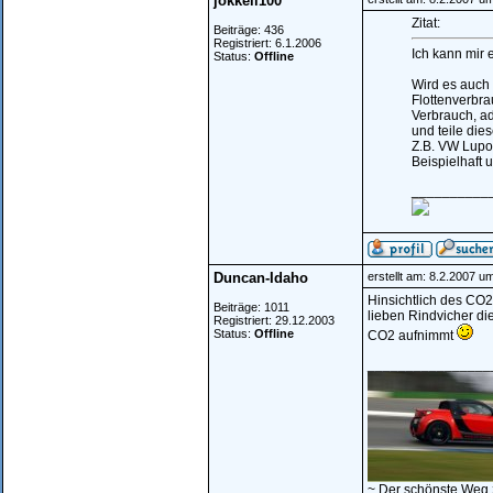
jokkell100
Zitat:
Beiträge: 436
Registriert: 6.1.2006
Ich kann mir 
Status:
Offline
Wird es auch 
Flottenverbr
Verbrauch, a
und teile die
Z.B. VW Lupo
Beispielhaft 
__________
Duncan-Idaho
erstellt am: 8.2.2007 u
Hinsichtlich des CO2
Beiträge: 1011
lieben Rindvicher d
Registriert: 29.12.2003
Status:
Offline
CO2 aufnimmt
________________
~ Der schönste Weg 