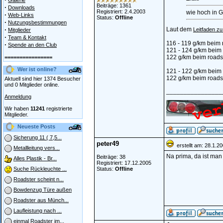
Galerie
Beiträge: 1361
·
Downloads
Registriert: 2.4.2003
wie hoch in 
·
Web-Links
Status:
Offline
·
Nutzungsbestimmungen
·
Laut dem
Leitfaden z
Mitglieder
·
Team & Kontakt
116 - 119 g/km beim
·
Spende an den Club
121 - 124 g/km beim
122 g/km beim roads
================
Wer ist online?
121 - 122 g/km beim
122 g/km beim roads
Aktuell sind hier 1374 Besucher
und 0 Mitglieder online.
________________
Anmeldung
Wir haben
11241
registrierte
Mitglieder.
Neueste Posts
Sicherung 11 ( 7,5...
peter49
erstellt am: 28.1.2
Metallleitung vers...
Na prima, da ist ma
Beiträge: 38
Alles Plastik - Br...
Registriert: 17.12.2005
Status:
Offline
Suche Rückleuchte ...
Roadster scheint n...
Bowdenzug Türe außen
Roadster aus Münch...
Laufleistung nach ...
einmal Roadster im...