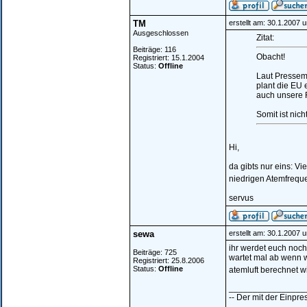
TM
erstellt am: 30.1.2007 
Ausgeschlossen
Zitat:
Beiträge: 116
Obacht!
Registriert: 15.1.2004
Status:
Offline
Laut Pressem
plant die EU 
auch unsere 
Somit ist nic
Hi,
da gibts nur eins: V
niedrigen Atemfrequ
servus
sewa
erstellt am: 30.1.2007 
ihr werdet euch noch
Beiträge: 725
wartet mal ab wenn 
Registriert: 25.8.2006
Status:
Offline
atemluft berechnet w
________________
-- Der mit der Einpres