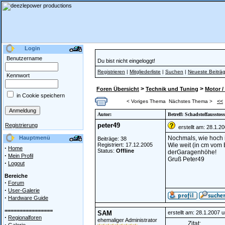
Login
Benutzername
Du bist nicht eingeloggt!
Registrieren
|
Mitgliederliste
|
Suchen
|
Neueste Beiträ
Kennwort
>
>
Foren Übersicht
Technik und Tuning
Motor /
in Cookie speichern
<<
< Voriges Thema
Nächstes Thema >
Autor:
Betreff: Schadstoffausstoss
peter49
Registrierung
erstellt am: 28.1.2
Hauptmenü
Nochmals, wie hoch 
Beiträge: 38
Registriert: 17.12.2005
Wie weit (in cm vom
·
Home
Status:
Offline
derGaragenhöhe!
·
Mein Profil
Gruß Peter49
·
Logout
Bereiche
·
Forum
·
User-Galerie
·
Hardware Guide
================
SAM
erstellt am: 28.1.2007 
·
Regionalforen
ehemaliger Administrator
Zitat:
·