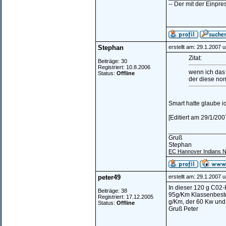
-- Der mit der Einpres
Stephan
erstellt am: 29.1.2007 
Zitat:
Beiträge: 30
Registriert: 10.8.2006
wenn ich das 
Status:
Offline
der diese nor
Smart hatte glaube i
[Editiert am 29/1/20
________________
Gruß
Stephan
EC Hannover Indians 
peter49
erstellt am: 29.1.2007 
In dieser 120 g C02-
Beiträge: 38
95g/Km Klassenbeste
Registriert: 17.12.2005
g/Km, der 60 Kw und
Status:
Offline
Gruß Peter