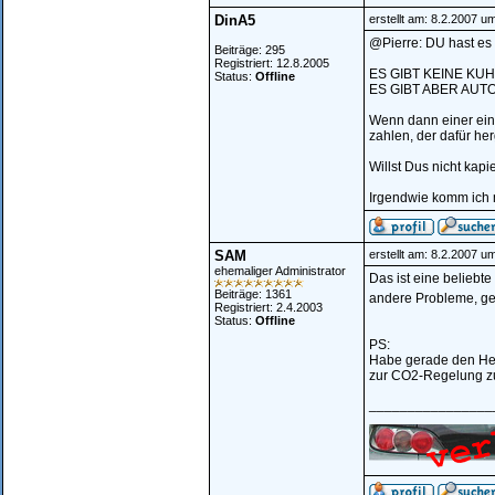
DinA5
erstellt am: 8.2.2007 u
@Pierre: DU hast es 
Beiträge: 295
Registriert: 12.8.2005
ES GIBT KEINE KU
Status:
Offline
ES GIBT ABER AUT
Wenn dann einer eine
zahlen, der dafür h
Willst Dus nicht kap
Irgendwie komm ich m
SAM
erstellt am: 8.2.2007 u
ehemaliger Administrator
Das ist eine beliebt
Beiträge: 1361
andere Probleme, ge
Registriert: 2.4.2003
Status:
Offline
PS:
Habe gerade den Heis
zur CO2-Regelung zu
________________