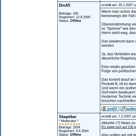
DinA5
erstellt am: 30.1.2007 
Wenn man schon dari
Beiträge: 295
keineswegs der Fall i
Registriert: 12.8.2005
Status:
Offline
Übereinstimmung wir
so "Spinner" wie den
Herrn sieht weg, dan
Das wiederum kann n
werden.
Ja, das Verbieten war
steuerliche Regelun
Eine relativ gesehen
Folge von politische
Das kommt drauf an 
Produkt B, ist es dan
Und wenn ein (extrem
Golf mehr besteuern?
moderner Technik vie
bisschen nachhelfen
Skeptiker
erstellt am: 7.2.2007 u
* Moderator *
Aktuelle (?) News z
EU einigt sich auf 130 
Beiträge: 2934
Registriert: 9.6.2004
Status:
Offline
Also sollten wir mit