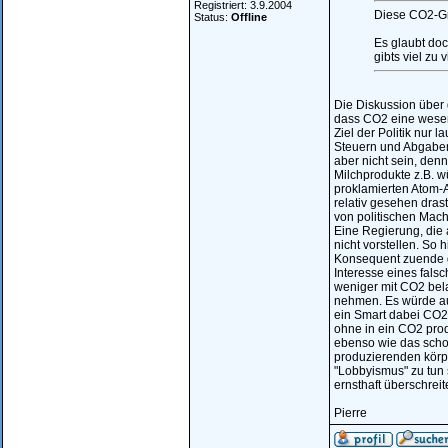
Registriert: 3.9.2004
Diese CO2-Gre
Status:
Offline
Es glaubt do
gibts viel zu
Die Diskussion über
dass CO2 eine wesent
Ziel der Politik nur
Steuern und Abgaben
aber nicht sein, de
Milchprodukte z.B. 
proklamierten Atom-
relativ gesehen dras
von politischen Mach
Eine Regierung, die a
nicht vorstellen. So
Konsequent zuende g
Interesse eines fals
weniger mit CO2 belas
nehmen. Es würde auc
ein Smart dabei CO2 
ohne in ein CO2 pro
ebenso wie das scho
produzierenden körpe
"Lobbyismus" zu tun
ernsthaft überschreite
Pierre