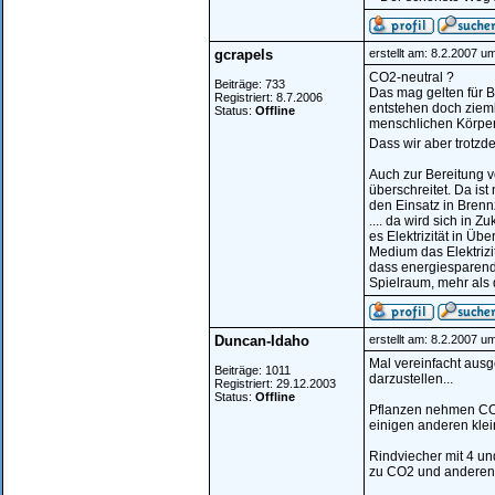
gcrapels
erstellt am: 8.2.2007 u
CO2-neutral ?
Beiträge: 733
Das mag gelten für 
Registriert: 8.7.2006
entstehen doch zieml
Status:
Offline
menschlichen Körper 
Dass wir aber trotz
Auch zur Bereitung v
überschreitet. Da ist
den Einsatz in Brennz
.... da wird sich in 
es Elektrizität in Ü
Medium das Elektrizi
dass energiesparend
Spielraum, mehr als 
Duncan-Idaho
erstellt am: 8.2.2007 u
Mal vereinfacht ausg
Beiträge: 1011
darzustellen...
Registriert: 29.12.2003
Status:
Offline
Pflanzen nehmen CO
einigen anderen kle
Rindviecher mit 4 u
zu CO2 und anderen 