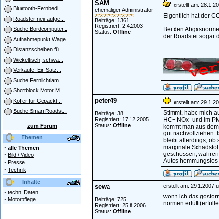
SAM
erstellt am: 28.1.2
Bluetooth-Fernbedi...
ehemaliger Administrator
Eigentlich hat der C
Roadster neu aufge...
Beiträge: 1361
Registriert: 2.4.2003
Bei den Abgasnormen
Suche Bordcomputer...
Status:
Offline
der Roadster sogar 
Aufnahmepunkt Wage...
________________
Distanzscheiben fü...
Wickeltisch, schwa...
Verkaufe: Ein Satz...
Suche Fernlichtlam...
Shortblock Motor M...
peter49
Koffer für Gepäckt...
erstellt am: 29.1.2
Suche Smart Roadst...
Stimmt, habe mich a
Beiträge: 38
Registriert: 17.12.2005
HC+ NOx- und im PM-
Status:
Offline
zum Forum
kommt man aus dem S
gut nachvollziehen. I
Themen
bleibt allerdings, o
·
marginale Schadstof
alle Themen
geschossen, während 
·
Bild / Video
Autos hemmungslos o
·
Presse
·
Technik
Inhalte
sewa
erstellt am: 29.1.2007 
·
techn. Daten
wenn ich das gestern 
·
Motorpflege
Beiträge: 725
normen erfüllt(erfüll
Registriert: 25.8.2006
Status:
Offline
________________