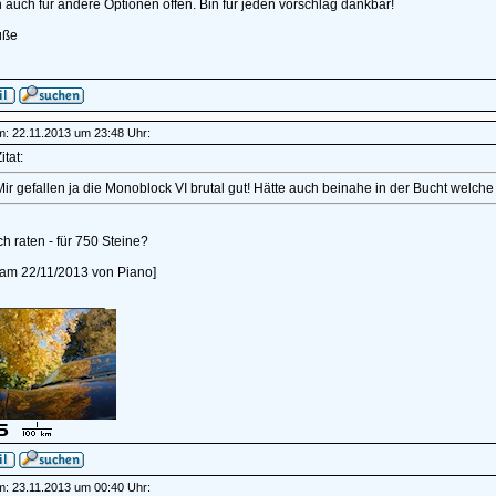
 auch für andere Optionen offen. Bin für jeden vorschlag dankbar!
üße
am: 22.11.2013 um 23:48 Uhr:
itat:
ir gefallen ja die Monoblock VI brutal gut! Hätte auch beinahe in der Bucht welche
h raten - für 750 Steine?
t am 22/11/2013 von Piano]
______________
am: 23.11.2013 um 00:40 Uhr: