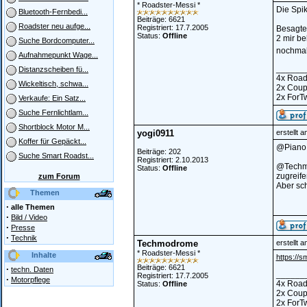
* Roadster-Messi *
Die Spik
Bluetooth-Fernbedi...
Beiträge: 6621
Roadster neu aufge...
Registriert: 17.7.2005
Besagter
Status:
Offline
2 mir be
Suche Bordcomputer...
nochmal 
Aufnahmepunkt Wage...
______
Distanzscheiben fü...
4x Road
Wickeltisch, schwa...
2x Cou
2x ForT
Verkaufe: Ein Satz...
Suche Fernlichtlam...
Shortblock Motor M...
yogi0911
erstellt 
Koffer für Gepäckt...
@Piano -
Beiträge: 202
Suche Smart Roadst...
Registriert: 2.10.2013
@Techmod
Status:
Offline
zugreife
zum Forum
Aber sch
Themen
·
alle Themen
·
Bild / Video
·
Presse
·
Technik
Techmodrome
erstellt 
* Roadster-Messi *
Inhalte
https://s
Beiträge: 6621
·
techn. Daten
______
Registriert: 17.7.2005
·
Motorpflege
4x Road
Status:
Offline
2x Cou
2x ForT