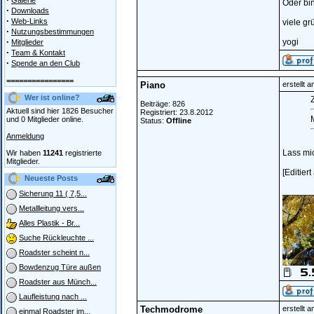
Galerie
Oder bin
·
Downloads
·
Web-Links
viele gr
·
Nutzungsbestimmungen
·
yogi
Mitglieder
·
Team & Kontakt
·
Spende an den Club
================
Piano
erstellt 
Wer ist online?
Z
Beiträge: 826
Aktuell sind hier 1826 Besucher
Registriert: 23.8.2012
M
und 0 Mitglieder online.
Status:
Offline
Anmeldung
Lass mic
Wir haben
11241
registrierte
Mitglieder.
[Editier
Neueste Posts
______
Sicherung 11 ( 7,5...
Metallleitung vers...
Alles Plastik - Br...
Suche Rückleuchte ...
Roadster scheint n...
Bowdenzug Türe außen
Roadster aus Münch...
Laufleistung nach ...
Techmodrome
erstellt 
einmal Roadster im...