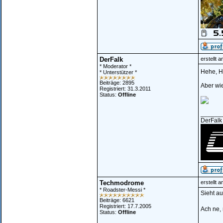
DerFalk
erstellt 
* Moderator *
Hehe, H
* Unterstützer *
Beiträge: 2895
Aber wie
Registriert: 31.3.2011
Status:
Offline
______
DerFalk
Techmodrome
erstellt 
* Roadster-Messi *
Sieht au
Beiträge: 6621
Registriert: 17.7.2005
Ach ne, 
Status:
Offline
______