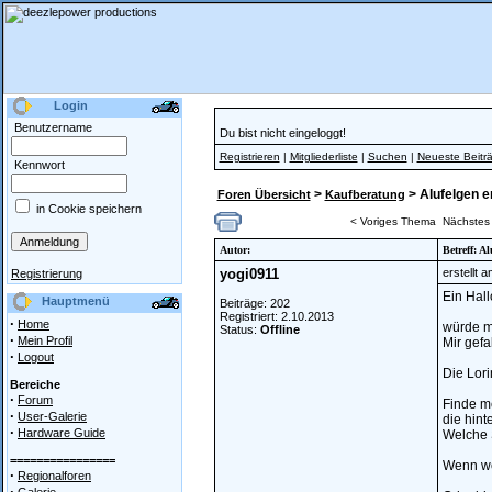
Login
Benutzername
Du bist nicht eingeloggt!
Registrieren
|
Mitgliederliste
|
Suchen
|
Neueste Beitr
Kennwort
>
> Alufelgen 
Foren Übersicht
Kaufberatung
in Cookie speichern
< Voriges Thema
Nächstes
Autor:
Betreff: A
yogi0911
erstellt 
Registrierung
Ein Hall
Hauptmenü
Beiträge: 202
Registriert: 2.10.2013
·
Home
würde m
Status:
Offline
·
Mein Profil
Mir gefa
·
Logout
Die Lori
Bereiche
·
Forum
Finde m
·
User-Galerie
die hin
·
Hardware Guide
Welche S
================
Wenn we
·
Regionalforen
·