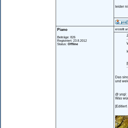
leider 
Piano
erstellt 
Z
Beiträge: 826
Registriert: 23.8.2012
Status:
Offline
I
[
Das sind
und wel
@ yogi:
Was wür
[Editier
______