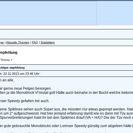
äge
|
Aktuelle Themen
|
FAQ
|
Statistiken
empfehlung
 Thema >
lufelgen empfehlung
am: 22.11.2013 um 23:46 Uhr:
o an alle,
ir gerne neue Felgen besorgen.
llen ja die Monoblock VI brutal gut! Hätte auch beinahe in der Bucht welche bekomm
nser Speedy gefallen mir auch.
eine Spiklines sehen auch Super aus, die müssten nur etwas gepimpt werden. Hab
ten um 2" aufgeschweisst. Hat hier jemand erfahrung damit wie es dann mit Tüv a
purverbreiterungen habt ihr bei den Spiklines drauf (VA + HA)? Die der Tüv noch e
r gute gebrauchte Monoblocks oder Lorinser Speedy günstig zum abgeben hätte k