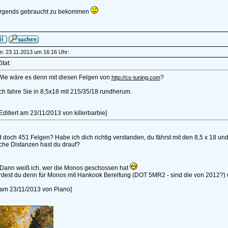
nirgends gebraucht zu bekommen
am: 23.11.2013 um 16:16 Uhr:
itat:
Wie wäre es denn mit diesen Felgen von
?
http://cs-tuning.com
ch fahre Sie in 8,5x18 mit 215/35/18 rundherum.
Editiert am 23/11/2013 von killerbarbie]
 doch 451 Felgen? Habe ich dich richtig verstanden, du fährst mit den 8,5 x 18 u
che Distanzen hast du drauf?
 Dann weiß ich, wer die Monos geschossen hat
dest du denn für Monos mit Hankook Bereifung (DOT 5MR2 - sind die von 2012?) u
t am 23/11/2013 von Piano]
______________