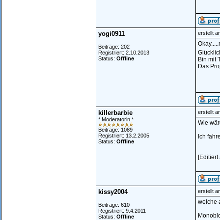
yogi0911
erstellt 
Okay....
Beiträge: 202
Glückli
Registriert: 2.10.2013
Status:
Offline
Bin mit 
Das Proj
killerbarbie
erstellt 
* Moderatorin *
Wie wär
Beiträge: 1089
Registriert: 13.2.2005
Ich fahr
Status:
Offline
[Editier
kissy2004
erstellt 
welche a
Beiträge: 610
Registriert: 9.4.2011
Monobloc
Status:
Offline