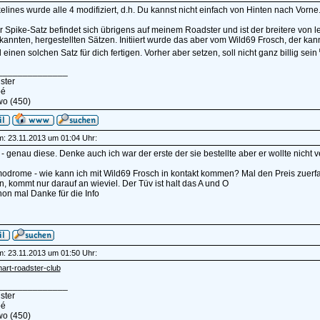
elines wurde alle 4 modifiziert, d.h. Du kannst nicht einfach von Hinten nach Vorne
 Spike-Satz befindet sich übrigens auf meinem Roadster und ist der breitere von le
kannten, hergestellten Sätzen. Initiiert wurde das aber vom Wild69 Frosch, der ka
einen solchen Satz für dich fertigen. Vorher aber setzen, soll nicht ganz billig sein
______________
ster
pé
wo (450)
am: 23.11.2013 um 01:04 Uhr:
 genau diese. Denke auch ich war der erste der sie bestellte aber er wollte nicht 
rome - wie kann ich mit Wild69 Frosch in kontakt kommen? Mal den Preis zuerfah
n, kommt nur darauf an wieviel. Der Tüv ist halt das A und O
on mal Danke für die Info
am: 23.11.2013 um 01:50 Uhr:
mart-roadster-club
______________
ster
pé
wo (450)