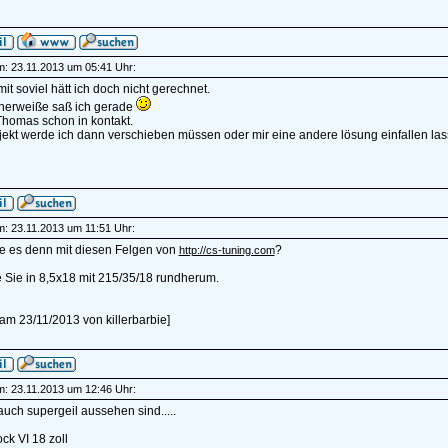
am: 23.11.2013 um 05:41 Uhr:
.mit soviel hätt ich doch nicht gerechnet.
cherweiße saß ich gerade
Thomas schon in kontakt.
ekt werde ich dann verschieben müssen oder mir eine andere lösung einfallen las
am: 23.11.2013 um 11:51 Uhr:
e es denn mit diesen Felgen von
?
http://cs-tuning.com
e Sie in 8,5x18 mit 215/35/18 rundherum.
t am 23/11/2013 von killerbarbie]
am: 23.11.2013 um 12:46 Uhr:
uch supergeil aussehen sind.....
k VI 18 zoll