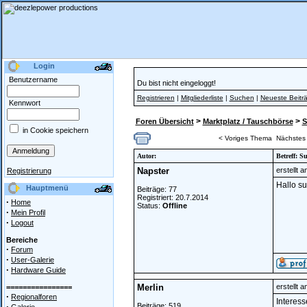
Login
Benutzername
Du bist nicht eingeloggt!
Registrieren
|
Mitgliederliste
|
Suchen
|
Neueste Beitr
Kennwort
>
>
Foren Übersicht
Marktplatz / Tauschbörse
S
in Cookie speichern
< Voriges Thema
Nächstes
Autor:
Betreff: 
Napster
erstellt 
Registrierung
Hallo s
Hauptmenü
Beiträge: 77
Registriert: 20.7.2014
·
Home
Status:
Offline
·
Mein Profil
·
Logout
Bereiche
·
Forum
·
User-Galerie
·
Hardware Guide
Merlin
erstellt 
================
·
Regionalforen
Interes
·
Beiträge: 519