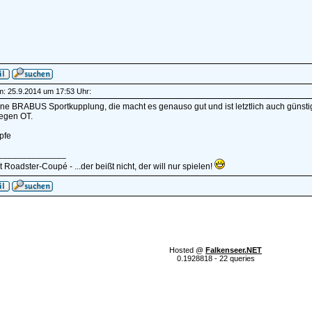
am: 25.9.2014 um 17:53 Uhr:
e BRABUS Sportkupplung, die macht es genauso gut und ist letztlich auch günsti
wegen OT.
pfe
______________
 Roadster-Coupé - ...der beißt nicht, der will nur spielen!
Hosted @
Falkenseer.NET
0.1928818 - 22 queries