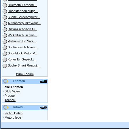
Bluetooth-Fernbedi...
Roadster neu aufge...
Suche Bordcomputer...
Aufnahmepunkt Wage...
Distanzscheiben fü...
Wickeltisch, schwa...
Verkaufe: Ein Satz...
Suche Fernlichtlam...
Shortblock Motor M...
Koffer für Gepäckt...
Suche Smart Roadst...
zum Forum
Themen
·
alle Themen
·
Bild / Video
·
Presse
·
Technik
Inhalte
·
techn. Daten
·
Motorpflege