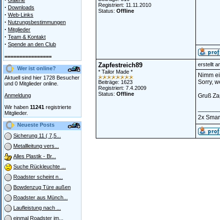
Galerie
Registriert: 11.11.2010
·
Downloads
Status:
Offline
·
Web-Links
·
Nutzungsbestimmungen
·
Mitglieder
·
Team & Kontakt
·
Spende an den Club
================
Zapfestreich89
erstellt 
Wer ist online?
* Tailor Made *
Nimm ein
Aktuell sind hier 1728 Besucher
Sorry, 
Beiträge: 1623
und 0 Mitglieder online.
Registriert: 7.4.2009
Status:
Offline
Anmeldung
Gruß Za
Wir haben
11241
registrierte
______
Mitglieder.
2x Smart
Neueste Posts
Sicherung 11 ( 7,5...
Metallleitung vers...
Alles Plastik - Br...
Suche Rückleuchte ...
Roadster scheint n...
Bowdenzug Türe außen
Roadster aus Münch...
Laufleistung nach ...
einmal Roadster im...