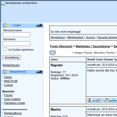
Login
Benutzername
Du bist nicht eingeloggt!
Registrieren
|
Mitgliederliste
|
Suchen
|
Neueste Beiträ
Kennwort
>
>
Foren Übersicht
Marktplatz / Tauschbörse
S
in Cookie speichern
< Voriges Thema
Nächstes Thema >
Autor:
Betreff: Suche Fismatec 
Napster
erstellt am: 25.9.2014 
Registrierung
Hallo suche die Alu 
Hauptmenü
Beiträge: 77
Registriert: 20.7.2014
·
Home
Status:
Offline
·
Mein Profil
·
Logout
Bereiche
·
Forum
·
User-Galerie
·
Hardware Guide
Merlin
erstellt am: 25.9.2014 
================
·
Regionalforen
Interesse an einer 
·
Beiträge: 519