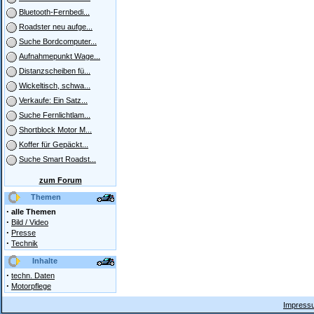
Bluetooth-Fernbedi...
Roadster neu aufge...
Suche Bordcomputer...
Aufnahmepunkt Wage...
Distanzscheiben fü...
Wickeltisch, schwa...
Verkaufe: Ein Satz...
Suche Fernlichtlam...
Shortblock Motor M...
Koffer für Gepäckt...
Suche Smart Roadst...
zum Forum
Themen
·
alle Themen
·
Bild / Video
·
Presse
·
Technik
Inhalte
·
techn. Daten
·
Motorpflege
Impressu