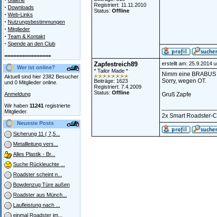
Galerie
Registriert: 11.11.2010
·
Downloads
Status:
Offline
·
Web-Links
·
Nutzungsbestimmungen
·
Mitglieder
·
Team & Kontakt
·
Spende an den Club
================
Zapfestreich89
erstellt am: 25.9.2014 
Wer ist online?
* Tailor Made *
Nimm eine BRABUS Spo
Aktuell sind hier 2382 Besucher
Sorry, wegen OT.
Beiträge: 1623
und 0 Mitglieder online.
Registriert: 7.4.2009
Status:
Offline
Anmeldung
Gruß Zapfe
Wir haben
11241
registrierte
________________
Mitglieder.
2x Smart Roadster-Cou
Neueste Posts
Sicherung 11 ( 7,5...
Metallleitung vers...
Alles Plastik - Br...
Suche Rückleuchte ...
Roadster scheint n...
Bowdenzug Türe außen
Roadster aus Münch...
Laufleistung nach ...
einmal Roadster im...